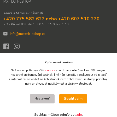
MXTECH-ESHOP
Aneta a Miroslav Závrbští
+420 775 582 622 nebo +420 607 510 220
PO - PÁ od 9:30 do 13:00 / od 15:00 do 17:00
info@mxtech-eshop.cz
Zpracování cookies
Náš e-shop potřebuje Váš
souhlas
s použitím souborů cookies. Některé jsou
Upravit sběr cookies.
nezbytné pro fungování stránek,
jiné nám umožňují poskytnout vám lepší
zkušenost při návštěvě našich stránek nebo zobrazování reklamy,
pomáhají
nám analyzovat návštěvnost a stránky zlepšovat.
© 2009-2026 Všechna práva vyhrazena. Obsah těchto webových stránek je
chráněn autorským právem. Není-li uvedeno jinak, není dovoleno obsah
přebírat, kopírovat, reprodukovat ani dále šířit jinými kanály. Výjimkou je tisk
Souhlasím
Nastavení
pro osobní potřebu a stručné citace či náhledy na sociálních sítích s
uvedením zdroje. Jakékoliv další užití obsahu vyžaduje předchozí písemný
souhlas. Vlastníkem a provozovatelem webu je Miroslav Závrbský.
Souhlas můžete odmítnout
zde
.