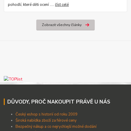
pohodlí, které děti ocení .....
číst celé
Zobrazit všechny články
DŮVODY, PROČ NAKOUPIT PRÁVĚ U NÁS
Český eshop s historií od roku 2009
Široká nabídka zboží za férové ceny
B
ezpečný nákup a co nejrychlejší možné dodání