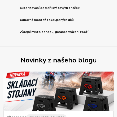
autorizovaní dealeři světových značek
odborná montáž zakoupených dílů
výdejní místo eshopu, garance vrácení zboží
Novinky z našeho blogu