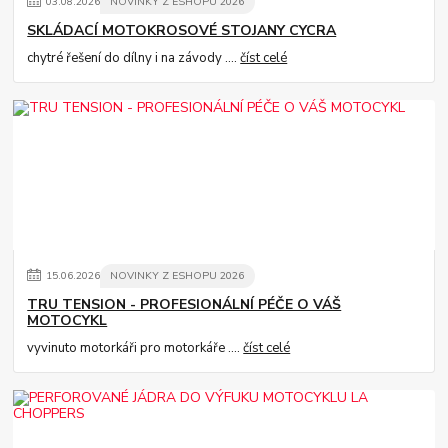
03
.
08
.
2026
NOVINKY Z ESHOPU 2026
SKLÁDACÍ MOTOKROSOVÉ STOJANY CYCRA
chytré řešení do dílny i na závody ....
číst celé
15
.
06
.
2026
NOVINKY Z ESHOPU 2026
TRU TENSION - PROFESIONÁLNÍ PÉČE O VÁŠ
MOTOCYKL
vyvinuto motorkáři pro motorkáře ....
číst celé