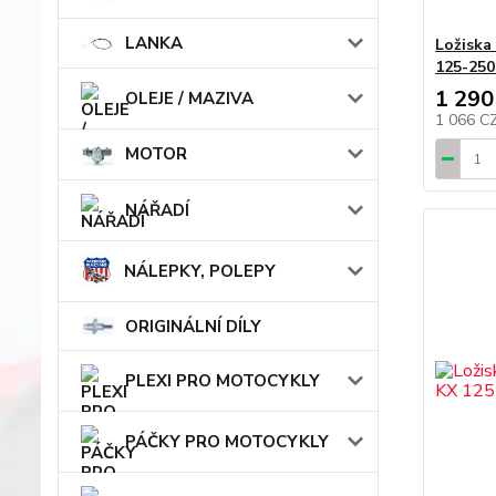
LANKA
Ložiska
125-250
1 290
OLEJE / MAZIVA
1 066 C
MOTOR
NÁŘADÍ
NÁLEPKY, POLEPY
ORIGINÁLNÍ DÍLY
PLEXI PRO MOTOCYKLY
PÁČKY PRO MOTOCYKLY