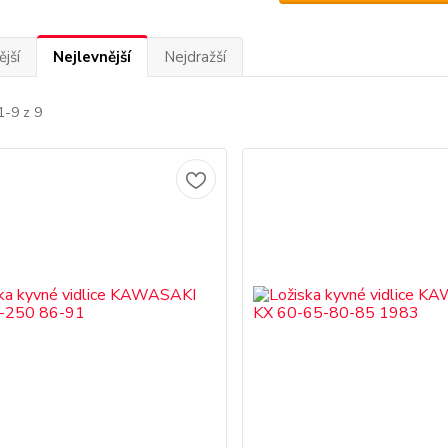
jší
Nejlevnější
Nejdražší
1-9 z 9