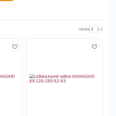
strana
z 1