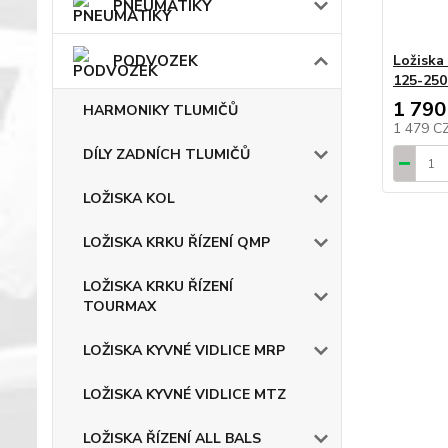
PNEUMATIKY
PODVOZEK
Ložiska
125-250
1 790
HARMONIKY TLUMIČŮ
1 479 C
DÍLY ZADNÍCH TLUMIČŮ
LOŽISKA KOL
LOŽISKA KRKU ŘÍZENÍ QMP
LOŽISKA KRKU ŘÍZENÍ
TOURMAX
LOŽISKA KYVNÉ VIDLICE MRP
LOŽISKA KYVNÉ VIDLICE MTZ
LOŽISKA ŘÍZENÍ ALL BALS