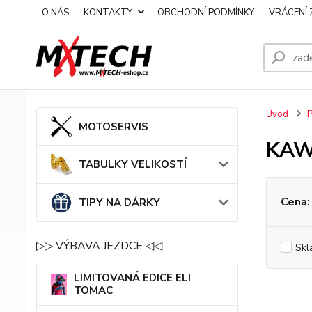
O NÁS
KONTAKTY
OBCHODNÍ PODMÍNKY
VRÁCENÍ 
Úvod
MOTOSERVIS
KAW
TABULKY VELIKOSTÍ
Cena:
TIPY NA DÁRKY
▷▷ VÝBAVA JEZDCE ◁◁
Skl
LIMITOVANÁ EDICE ELI
TOMAC