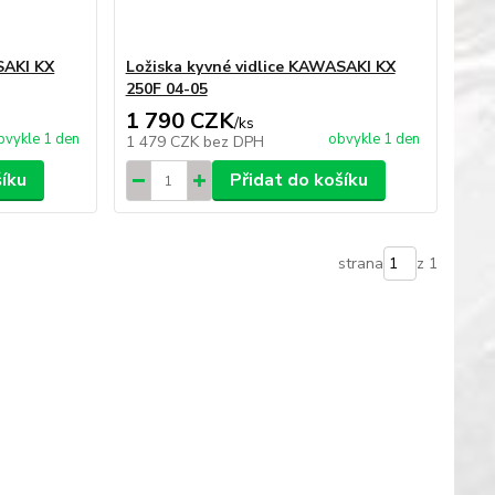
SAKI KX
Ložiska kyvné vidlice KAWASAKI KX
250F 04-05
1 790 CZK
/
ks
bvykle 1 den
obvykle 1 den
1 479 CZK
bez DPH
šíku
Přidat do košíku
strana
z 1