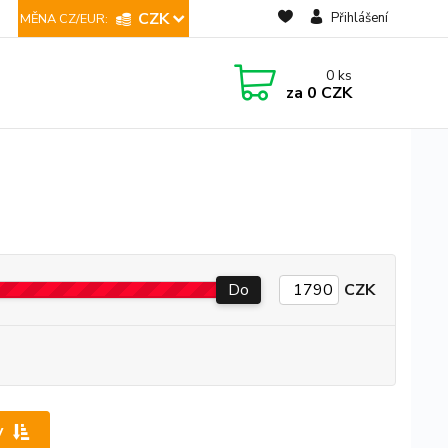
CZK
Přihlášení
0
ks
za
0 CZK
Do
CZK
y