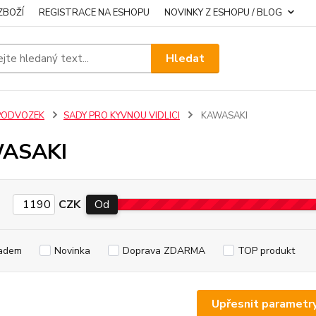
ZBOŽÍ
REGISTRACE NA ESHOPU
NOVINKY Z ESHOPU / BLOG
Hledat
PODVOZEK
SADY PRO KYVNOU VIDLICI
KAWASAKI
ASAKI
CZK
Od
adem
Novinka
Doprava ZDARMA
TOP produkt
Upřesnit parametr