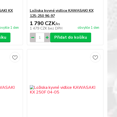
SAKI KX
Ložiska kyvné vidlice KAWASAKI KX
125-250 96-97
1 790 CZK
/
ks
bvykle 1 den
obvykle 1 den
1 479 CZK
bez DPH
šíku
Přidat do košíku