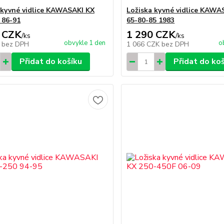
 kyvné vidlice KAWASAKI KX
Ložiska kyvné vidlice KAWA
 86-91
65-80-85 1983
 CZK
1 290 CZK
/
ks
/
ks
obvykle 1 den
o
K
bez DPH
1 066 CZK
bez DPH
Přidat do košíku
Přidat do ko