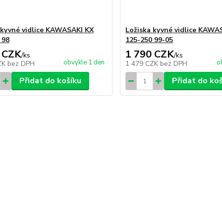
 kyvné vidlice KAWASAKI KX
Ložiska kyvné vidlice KAWA
 98
125-250 99-05
 CZK
1 790 CZK
/
ks
/
ks
obvykle 1 den
o
ZK
bez DPH
1 479 CZK
bez DPH
Přidat do košíku
Přidat do ko