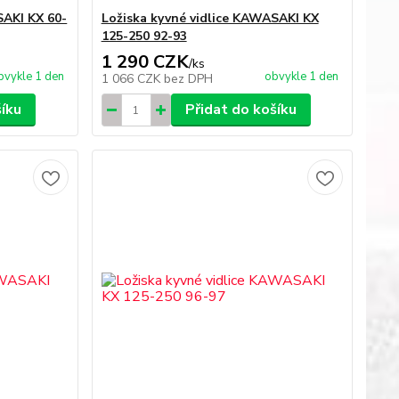
SAKI KX 60-
Ložiska kyvné vidlice KAWASAKI KX
125-250 92-93
1 290 CZK
/
ks
bvykle 1 den
obvykle 1 den
1 066 CZK
bez DPH
šíku
Přidat do košíku