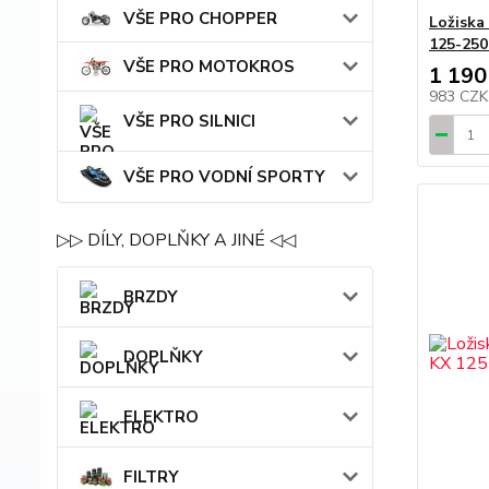
VŠE PRO CHOPPER
Ložiska
125-250
VŠE PRO MOTOKROS
1 190
983 CZ
VŠE PRO SILNICI
VŠE PRO VODNÍ SPORTY
▷▷ DÍLY, DOPLŇKY A JINÉ ◁◁
BRZDY
DOPLŇKY
ELEKTRO
FILTRY