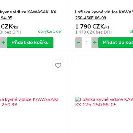
 kyvné vidlice KAWASAKI KX
Ložiska kyvné vidlice KAWA
 94-95
250-450F 06-09
 CZK
1 790 CZK
/
ks
/
ks
obvykle 1 den
o
ZK
bez DPH
1 479 CZK
bez DPH
Přidat do košíku
Přidat do ko