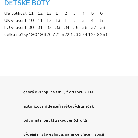
DĚTSKÉ BOTY
US velikost
11
12
13
1
2
3
4
5
6
UK velikost
10
11
12
13
1
2
3
4
5
EU velikost
30
31
32
33
34
35
36
37
38
délka stélky
19.0
19.8
20.7
21.5
22.4
23.3
24.1
24.9
25.8
český e-shop, na trhu již od roku 2009
autorizovaní dealeři světových značek
odborná montáž zakoupených dílů
výdejní místo eshopu, garance vrácení zboží