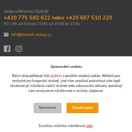
Aneta a Miroslav Závrbští
+420 775 582 622 nebo +420 607 510 220
PO - PÁ od 9:30 do 13:00 / od 15:00 do 17:00
info@mxtech-eshop.cz
Zpracování cookies
Náš e-shop potřebuje Váš
souhlas
s použitím souborů cookies. Některé jsou
Upravit sběr cookies.
nezbytné pro fungování stránek,
jiné nám umožňují poskytnout vám lepší
zkušenost při návštěvě našich stránek nebo zobrazování reklamy,
pomáhají
nám analyzovat návštěvnost a stránky zlepšovat.
© 2009-2026 Všechna práva vyhrazena. Obsah těchto webových stránek je
chráněn autorským právem. Není-li uvedeno jinak, není dovoleno obsah
přebírat, kopírovat, reprodukovat ani dále šířit jinými kanály. Výjimkou je tisk
Souhlasím
Nastavení
pro osobní potřebu a stručné citace či náhledy na sociálních sítích s
uvedením zdroje. Jakékoliv další užití obsahu vyžaduje předchozí písemný
souhlas. Vlastníkem a provozovatelem webu je Miroslav Závrbský.
Souhlas můžete odmítnout
zde
.
Vytvořeno na
Eshop-rychle.cz