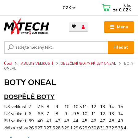
0
ks
CZK
za
0 CZK
Menu
Hledat
Úvod
TABULKY VELIKOSTÍ
OBLEČENÍ /BOTY/ PŘILBY ONEAL
BOTY
ONEAL
BOTY ONEAL
DOSPĚLÉ BOTY
US velikost
7
7.5
8
9
10
10.5
11
12
13
14
15
UK velikost
6
6.5
7
8
9
9.5
10
11
12
13
14
EU velikost
39
40
41
42
43
44
45
46
47
48
49
délka stélky
26.6
27.0
27.5
28.3
29.1
29.6
29.9
30.8
31.7
32.5
33.4