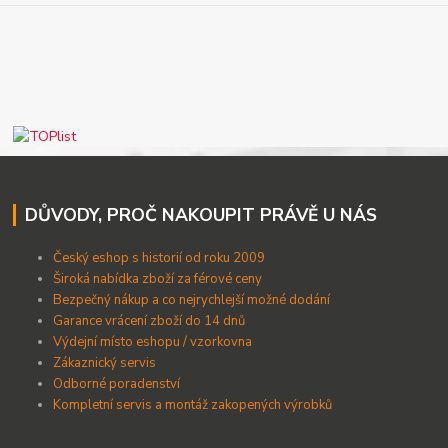
DŮVODY, PROČ NAKOUPIT PRÁVĚ U NÁS
Český eshop s historií od roku 2009
Široká nabídka zboží za férové ceny
B
ezpečný nákup a co nejrychlejší možné dodání
Garance vrácení zboží do 14 dnů
Výdejní místo eshopu / vzorkovna
Zákaznický servis
Odborné poradenství
Kompletní servis a montáž zakopených výrobků