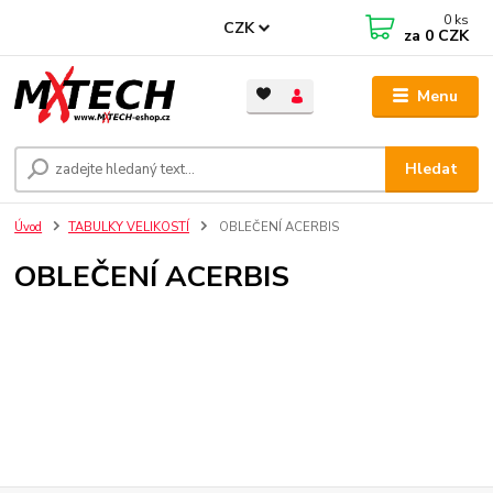
0
ks
CZK
za
0 CZK
Menu
Hledat
Úvod
TABULKY VELIKOSTÍ
OBLEČENÍ ACERBIS
OBLEČENÍ ACERBIS