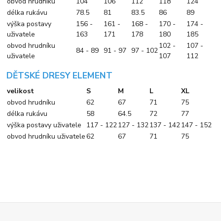
obvod hrudníku
104
106
112
118
124
délka rukávu
78.5
81
83.5
86
89
výška postavy
156 -
161 -
168 -
170 -
174 -
uživatele
163
171
178
180
185
obvod hrudníku
102 -
107 -
84 - 89
91 - 97
97 - 102
uživatele
107
112
DĚTSKÉ DRESY ELEMENT
velikost
S
M
L
XL
obvod hrudníku
62
67
71
75
délka rukávu
58
64.5
72
77
výška postavy uživatele
117 - 122
127 - 132
137 - 142
147 - 152
obvod hrudníku uživatele
62
67
71
75