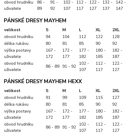
obvod hrudníku
86 -
91 -
102 -
112 -
122 -
132 -
142 -
uživatele
89
92
107
117
127
137
147
PÁNSKÉ DRESY MAYHEM
velikost
S
M
L
XL
2XL
obvod hrudníku
94
104
112
122
128
délka rukávu
80
81
85
90
92
výška postavy
167 -
172 -
177 -
180 -
182 -
uživatele
172
177
182
185
187
obvod hrudníku
102 -
112 -
122 -
86 - 89
91 - 92
uživatele
107
117
127
PÁNSKÉ DRESY MAYHEM HEXX
velikost
S
M
L
XL
2XL
obvod hrudníku
91
99
109
115
127
délka rukávu
80
81
85
90
92
výška postavy
167 -
172 -
177 -
180 -
182 -
uživatele
172
177
182
185
187
obvod hrudníku
102 -
112 -
122 -
86 - 89
91 - 92
uživatele
107
117
127