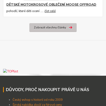
DĚTSKÉ MOTOKROSOVÉ OBLEČENÍ MOOSE OFFROAD
pohodlí, které děti ocení .....
číst celé
Zobrazit všechny články
DŮVODY, PROČ NAKOUPIT PRÁVĚ U NÁS
Český eshop s historií od roku 2009
Široká nabídka zboží za férové ceny