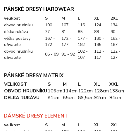
PÁNSKÉ DRESY HARDWEAR
velikost
S
M
L
XL
2XL
obvod hrudníku
100
107
116
124
134
délka rukávu
77
81
85
88
90
výška postavy
167 -
172 -
177 -
180 -
182 -
uživatele
172
177
182
185
187
obvod hrudníku
102 -
112 -
122 -
86 - 89
91 - 92
uživatele
107
117
127
PÁNSKÉ DRESY MATRIX
VELIKOST
S
M
L
XL
XXL
OBVOD HRUDNÍKU
106cm
114cm
122cm
128cm
138cm
DÉLKA RUKÁVU
81cm
85cm
89,5cm
92cm
94cm
DÁMSKÉ DRESY ELEMENT
velikost
S
M
L
XL
2XL