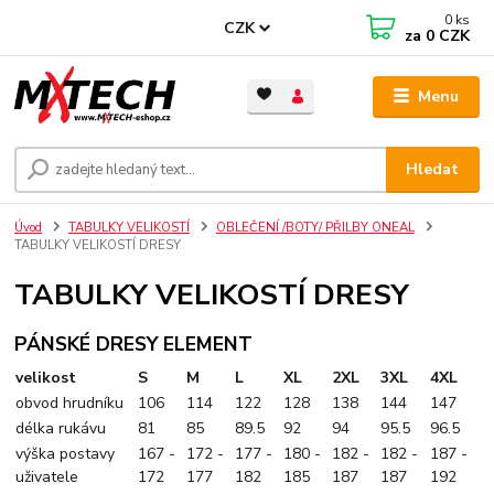
0
ks
CZK
za
0 CZK
Menu
Hledat
Úvod
TABULKY VELIKOSTÍ
OBLEČENÍ /BOTY/ PŘILBY ONEAL
TABULKY VELIKOSTÍ DRESY
TABULKY VELIKOSTÍ DRESY
PÁNSKÉ DRESY ELEMENT
velikost
S
M
L
XL
2XL
3XL
4XL
obvod hrudníku
106
114
122
128
138
144
147
délka rukávu
81
85
89.5
92
94
95.5
96.5
výška postavy
167 -
172 -
177 -
180 -
182 -
182 -
187 -
uživatele
172
177
182
185
187
187
192