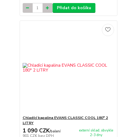
Přidat do košíku
Chladící kapalina EVANS CLASSIC COOL 180° 2
LITRY
1 090 CZK
externí sklad, obvykle
/
balení
2-3 dny
901 CZK
bez DPH