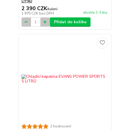
LITRŮ
2 390 CZK
/
balení
obvykle 2-3 dny
1 975 CZK
bez DPH
Přidat do košíku
2 hodnocení