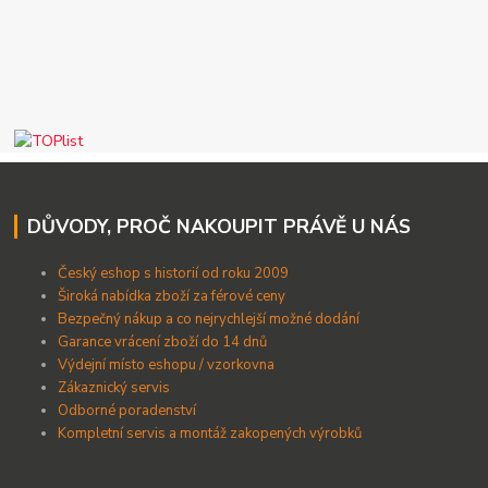
DŮVODY, PROČ NAKOUPIT PRÁVĚ U NÁS
Český eshop s historií od roku 2009
Široká nabídka zboží za férové ceny
B
ezpečný nákup a co nejrychlejší možné dodání
Garance vrácení zboží do 14 dnů
Výdejní místo eshopu / vzorkovna
Zákaznický servis
Odborné poradenství
Kompletní servis a montáž zakopených výrobků