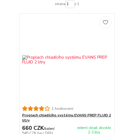
strana
z 1
1 hodnocení
Proplach chladícího systému EVANS PREP FLUID 2
litry
660 CZK
externí sklad, obvykle
/
balení
2-3 dny
545 CZK
bez DPH