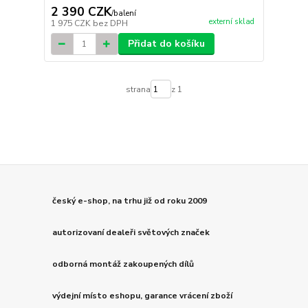
2 390 CZK
/
balení
externí sklad
1 975 CZK
bez DPH
Přidat do košíku
strana
z 1
český e-shop, na trhu již od roku 2009
autorizovaní dealeři světových značek
odborná montáž zakoupených dílů
výdejní místo eshopu, garance vrácení zboží