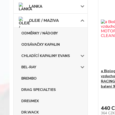
LANKA
OLEJE / MAZIVA
ODMĚRKY / NÁDOBY
ODSÁVAČKY KAPALIN
CHLADÍCÍ KAPALINY EVANS
BEL-RAY
a Biolo
vzducho
BREMBO
RACING
balení 
DRAG SPECIALTIES
DREUMEX
440 
DR.WACK
364 CZ