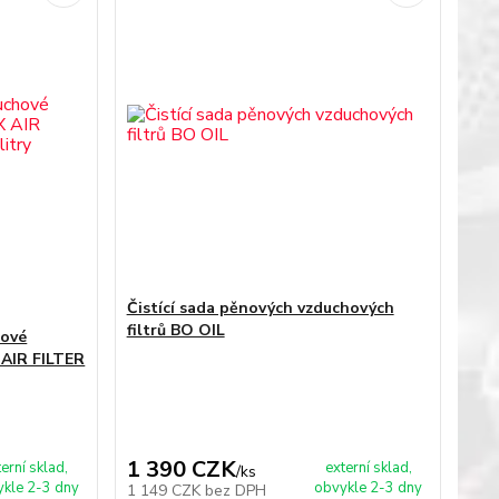
Čistící sada pěnových vzduchových
filtrů BO OIL
hové
 AIR FILTER
1 390 CZK
terní sklad,
externí sklad,
/
ks
kle 2-3 dny
obvykle 2-3 dny
1 149 CZK
bez DPH