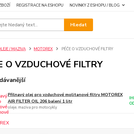
ZBOŽÍ
REGISTRACE NA ESHOPU
NOVINKY Z ESHOPU / BLOG
Hledat
LEJE / MAZIVA
MOTOREX
PÉČE O VZDUCHOVÉ FILTRY
E O VZDUCHOVÉ FILTRY
dávanější
Přilnavý olej pro vzduchové molitanové filtry MOTOREX
IH
AIR FILTER OIL 206 balení 1 litr
O
oleje, maziva pro motocykly