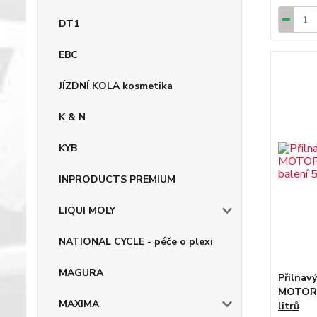
DT1
EBC
JÍZDNÍ KOLA kosmetika
K & N
KYB
INPRODUCTS PREMIUM
LIQUI MOLY
NATIONAL CYCLE - péče o plexi
MAGURA
Přilnavý
MOTOREX
MAXIMA
litrů