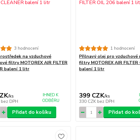
3 hodnocení
1 hodnocení
 prostředek na vzduchové
Přilnavý olej pro vzduchové
ové filtry MOTOREX AIR FILTER
filtry MOTOREX AIR FILTER 
 balení 1 litr
balení 1 litr
CZK
399 CZK
IHNED K
/
ks
/
ks
ODBĚRU
K
bez DPH
330 CZK
bez DPH
Přidat do košíku
Přidat do ko