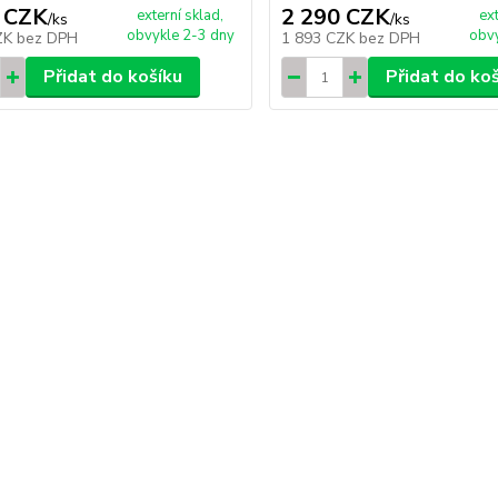
 CZK
2 290 CZK
externí sklad,
ex
/
ks
/
ks
obvykle 2-3 dny
obvy
ZK
bez DPH
1 893 CZK
bez DPH
Přidat do košíku
Přidat do ko