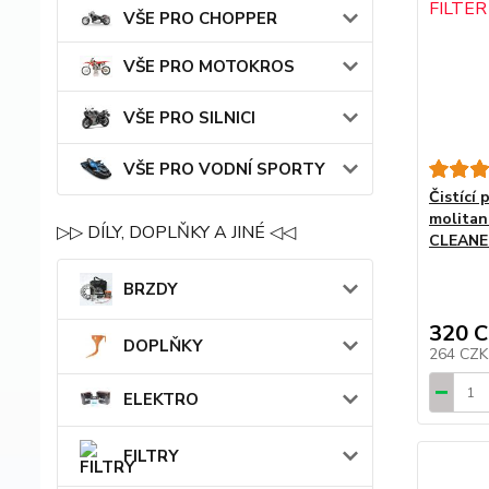
VŠE PRO CHOPPER
VŠE PRO MOTOKROS
VŠE PRO SILNICI
VŠE PRO VODNÍ SPORTY
Čistící
molitan
▷▷ DÍLY, DOPLŇKY A JINÉ ◁◁
CLEANER
BRZDY
320 
DOPLŇKY
264 CZ
ELEKTRO
FILTRY