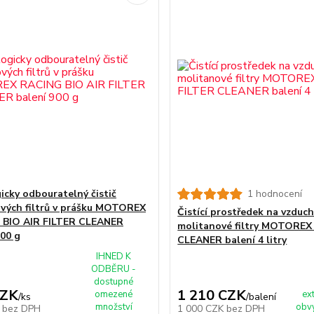
gicky odbouratelný čistič
1 hodnocení
vých filtrů v prášku MOTOREX
Čistící prostředek na vzduc
 BIO AIR FILTER CLEANER
molitanové filtry MOTOREX
900 g
CLEANER balení 4 litry
IHNED K
ODBĚRU -
dostupné
CZK
1 210 CZK
omezené
ex
/
ks
/
balení
množství
obvy
K
bez DPH
1 000 CZK
bez DPH