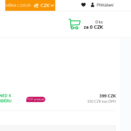
CZK
Přihlášení
0
ks
za
0 CZK
399 CZK
NED K
TOP produkt
DBĚRU
330 CZK bez DPH