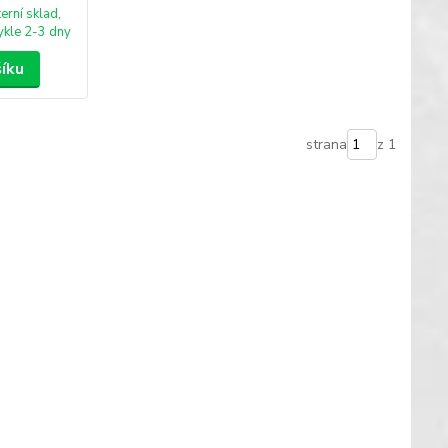
terní sklad,
kle 2-3 dny
šíku
strana
z 1