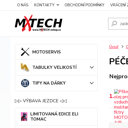
O NÁS
KONTAKTY
OBCHODNÍ PODMÍNKY
VRÁCENÍ 
Úvod
O
MOTOSERVIS
PÉČ
TABULKY VELIKOSTÍ
Nejpro
TIPY NA DÁRKY
1.
▷▷ VÝBAVA JEZDCE ◁◁
LIMITOVANÁ EDICE ELI
TOMAC