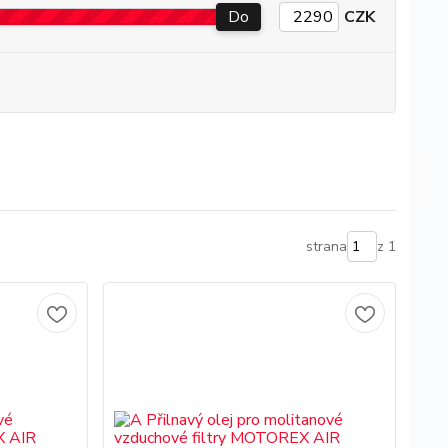
Do
CZK
strana
z 1