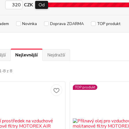
CZK
Od
adem
Novinka
Doprava ZDARMA
TOP produkt
jší
Nejlevnější
Nejdražší
1-8 z 8
TOP produkt