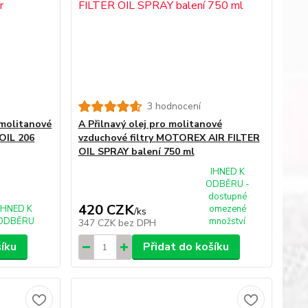
3 hodnocení
 molitanové
A Přilnavý olej pro molitanové
OIL 206
vzduchové filtry MOTOREX AIR FILTER
OIL SPRAY balení 750 ml
IHNED K
ODBĚRU -
dostupné
420 CZK
IHNED K
omezené
/
ks
ODBĚRU
množství
347 CZK
bez DPH
šíku
Přidat do košíku