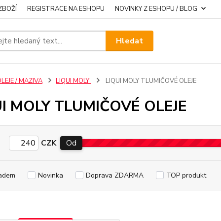
ZBOŽÍ
REGISTRACE NA ESHOPU
NOVINKY Z ESHOPU / BLOG
Hledat
LEJE / MAZIVA
LIQUI MOLY
LIQUI MOLY TLUMIČOVÉ OLEJE
UI MOLY TLUMIČOVÉ OLEJE
CZK
Od
adem
Novinka
Doprava ZDARMA
TOP produkt