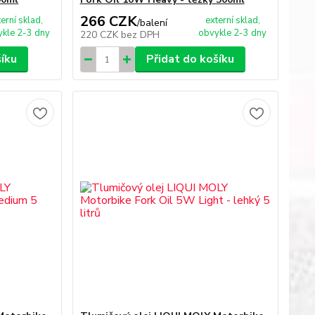
266 CZK
terní sklad,
externí sklad,
/
balení
kle 2-3 dny
obvykle 2-3 dny
220 CZK
bez DPH
šíku
Přidat do košíku