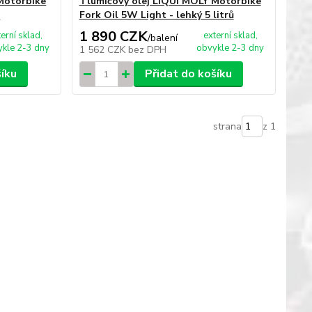
Motorbike
Tlumičový olej LIQUI MOLY Motorbike
ů
Fork Oil 5W Light - lehký 5 litrů
1 890 CZK
terní sklad,
externí sklad,
/
balení
kle 2-3 dny
obvykle 2-3 dny
1 562 CZK
bez DPH
šíku
Přidat do košíku
strana
z 1