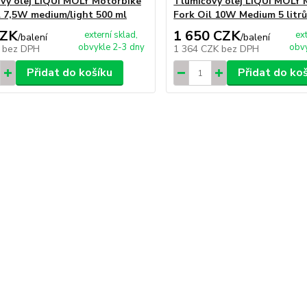
vý olej LIQUI MOLY Motorbike
Tlumičový olej LIQUI MOLY 
l 7,5W medium/light 500 ml
Fork Oil 10W Medium 5 litr
CZK
1 650 CZK
externí sklad,
ex
/
balení
/
balení
obvykle 2-3 dny
obvy
K
bez DPH
1 364 CZK
bez DPH
Přidat do košíku
Přidat do ko