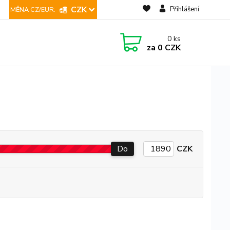
CZK
Přihlášení
0
ks
za
0 CZK
Do
CZK