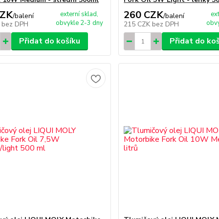
CZK
260 CZK
externí sklad,
ex
/
balení
/
balení
obvykle 2-3 dny
obvy
K
bez DPH
215 CZK
bez DPH
Přidat do košíku
Přidat do ko