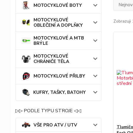
Nejnově
MOTOCYKLOVÉ BOTY
MOTOCYKLOVÉ
Zobrazuji 
OBLEČENÍ A DOPLŇKY
MOTOCYKLOVÉ A MTB
BRÝLE
MOTOCYKLOVÉ
CHRÁNIČE TĚLA
MOTOCYKLOVÉ PŘILBY
KUFRY, TAŠKY, BATOHY
▷▷ PODLE TYPU STROJE ◁◁
VŠE PRO ATV / UTV
Tlumičo
Fork Oi