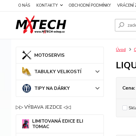
O NÁS
KONTAKTY
OBCHODNÍ PODMÍNKY
VRÁCENÍ 
Úvod
O
MOTOSERVIS
LIQ
TABULKY VELIKOSTÍ
Cena:
TIPY NA DÁRKY
▷▷ VÝBAVA JEZDCE ◁◁
Skl
LIMITOVANÁ EDICE ELI
TOMAC