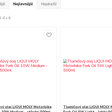
jší
Nejlevnější
Nejdražší
1-6 z 6
vý olej LIQUI MOLY Motorbike
Tlumičový olej LIQUI MOLY 
l 10W Medium - střední 500ml
Fork Oil 5W Light - lehký 5