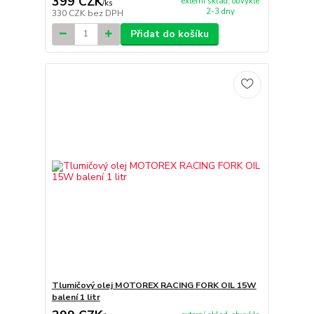
399 CZK
externí sklad, obvykle
/
ks
2-3 dny
330 CZK
bez DPH
Přidat do košíku
Tlumičový olej MOTOREX RACING FORK OIL 15W
balení 1 litr