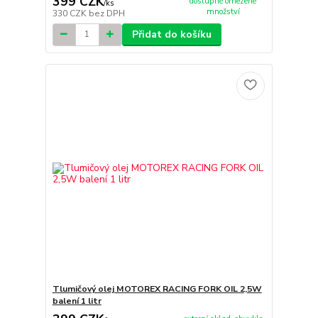
399 CZK
dostupné omezené
/
ks
množství
330 CZK
bez DPH
Přidat do košíku
Tlumičový olej MOTOREX RACING FORK OIL 2,5W
balení 1 litr