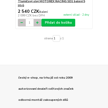
Tlumičový olej MOTOREX RACING SD1 balení 5
litrů
2 540 CZK
/
balení
externí sklad - 2 dny
2 099 CZK
bez DPH
Přidat do košíku
strana
z 1
český e-shop, na trhu již od roku 2009
autorizovaní dealeři světových značek
odborná montáž zakoupených dílů