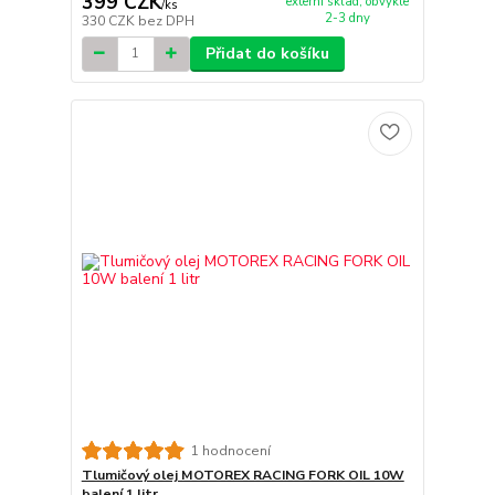
399 CZK
externí sklad, obvykle
/
ks
2-3 dny
330 CZK
bez DPH
Přidat do košíku
1 hodnocení
Tlumičový olej MOTOREX RACING FORK OIL 10W
balení 1 litr