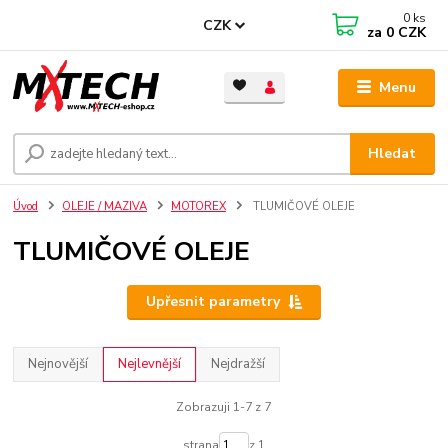
0
ks
CZK
za
0 CZK
Menu
Hledat
Úvod
OLEJE / MAZIVA
MOTOREX
TLUMIČOVÉ OLEJE
TLUMIČOVÉ OLEJE
Upřesnit parametry
Nejnovější
Nejlevnější
Nejdražší
Zobrazuji 1-7 z 7
strana
z 1