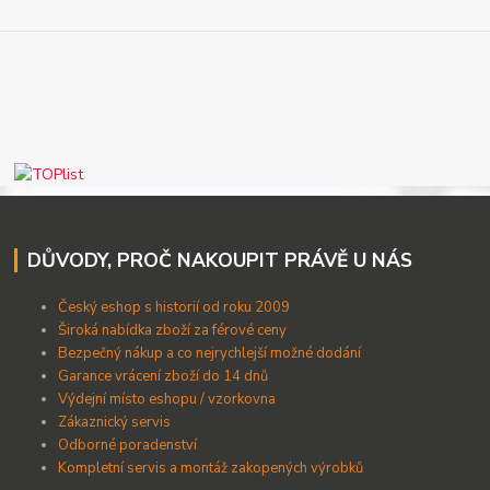
DŮVODY, PROČ NAKOUPIT PRÁVĚ U NÁS
Český eshop s historií od roku 2009
Široká nabídka zboží za férové ceny
B
ezpečný nákup a co nejrychlejší možné dodání
Garance vrácení zboží do 14 dnů
Výdejní místo eshopu / vzorkovna
Zákaznický servis
Odborné poradenství
Kompletní servis a montáž zakopených výrobků