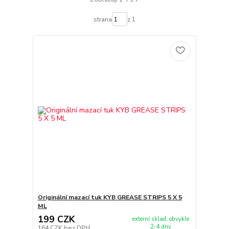
strana
z 1
Originální mazací tuk KYB GREASE STRIPS 5 X 5
ML
199 CZK
externí sklad, obvykle
2-4 dny
164 CZK
bez DPH