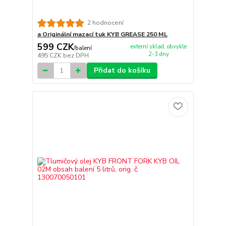
2 hodnocení
a Originální mazací tuk KYB GREASE 250 ML
599 CZK
externí sklad, obvykle
/
balení
2-3 dny
495 CZK
bez DPH
Přidat do košíku