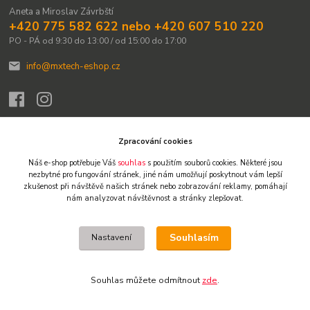
Aneta a Miroslav Závrbští
+420 775 582 622 nebo +420 607 510 220
PO - PÁ od 9:30 do 13:00 / od 15:00 do 17:00
info@mxtech-eshop.cz
Zpracování cookies
Náš e-shop potřebuje Váš
souhlas
s použitím souborů cookies. Některé jsou
Upravit sběr cookies.
nezbytné pro fungování stránek,
jiné nám umožňují poskytnout vám lepší
zkušenost při návštěvě našich stránek nebo zobrazování reklamy,
pomáhají
nám analyzovat návštěvnost a stránky zlepšovat.
© 2009-2026 Všechna práva vyhrazena. Obsah těchto webových stránek je
chráněn autorským právem. Není-li uvedeno jinak, není dovoleno obsah
přebírat, kopírovat, reprodukovat ani dále šířit jinými kanály. Výjimkou je tisk
Souhlasím
Nastavení
pro osobní potřebu a stručné citace či náhledy na sociálních sítích s
uvedením zdroje. Jakékoliv další užití obsahu vyžaduje předchozí písemný
souhlas. Vlastníkem a provozovatelem webu je Miroslav Závrbský.
Souhlas můžete odmítnout
zde
.
Vytvořeno na
Eshop-rychle.cz