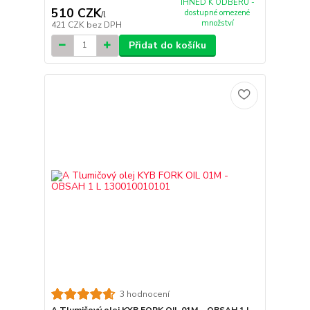
IHNED K ODBĚRU -
510 CZK
dostupné omezené
/
l
množství
421 CZK
bez DPH
Přidat do košíku
3 hodnocení
A Tlumičový olej KYB FORK OIL 01M - OBSAH 1 L