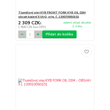
Tlumičový olej KYB FRONT FORK KYB OIL 02M
obsah balení 5 litrů, orig. č. 130070050101
2 309 CZK
externí sklad, obvykle
/
l
2-3 dny
1 908 CZK
bez DPH
Přidat do košíku