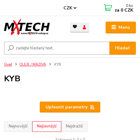
0
ks
CZK
za
0 CZK
Menu
Hledat
Úvod
OLEJE / MAZIVA
KYB
KYB
Upřesnit parametry
Nejnovější
Nejlevnější
Nejdražší
Zobrazuji 1-7 z 7