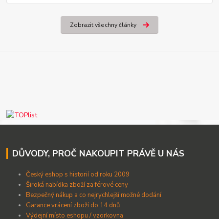
Zobrazit všechny články
DŮVODY, PROČ NAKOUPIT PRÁVĚ U NÁS
Český eshop s historií od roku 2009
Široká nabídka zboží za férové ceny
B
ezpečný nákup a co nejrychlejší možné dodání
Garance vrácení zboží do 14 dnů
Výdejní místo eshopu / vzorkovna