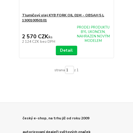
Tlumičový olej KYB FORK OIL 01M - OBSAH 5 L
130010050101
PRODEJ PRODUKTU
BYL UKONČEN,
2 570 CZK
NAHRAZEN NOVÝM
/
ks
MODELEM
2 124 CZK
bez DPH
Detail
strana
z 1
český e-shop, na trhu již od roku 2009
autorizovaní dealeři světových značek