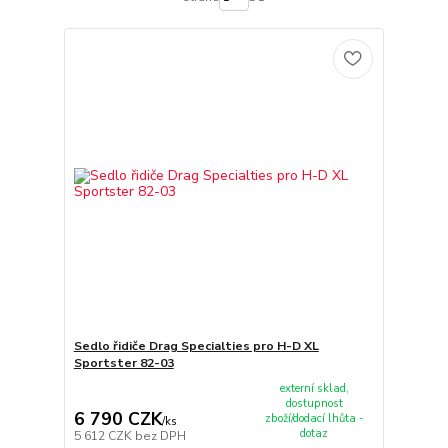
Sedlo řidiče Drag Specialties pro H-D XL
Sportster 82-03
externí sklad,
dostupnost
6 790 CZK
zboží/dodací lhůta -
/
ks
dotaz
5 612 CZK
bez DPH