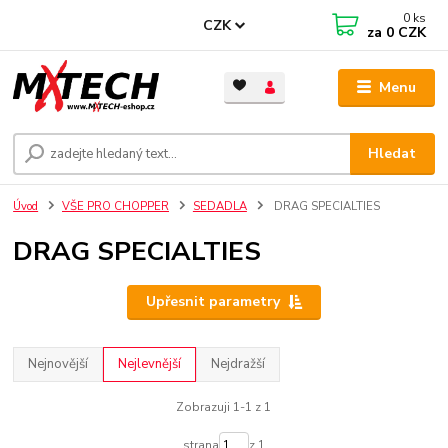
0
ks
CZK
za
0 CZK
Menu
Hledat
Úvod
VŠE PRO CHOPPER
SEDADLA
DRAG SPECIALTIES
DRAG SPECIALTIES
Upřesnit parametry
Nejnovější
Nejlevnější
Nejdražší
Zobrazuji 1-1 z 1
strana
z 1