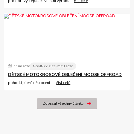
pro opravy, repase i vlastní výrobu....
číst celé
05
.
06
.
2026
NOVINKY Z ESHOPU 2026
DĚTSKÉ MOTOKROSOVÉ OBLEČENÍ MOOSE OFFROAD
pohodlí, které děti ocení .....
číst celé
Zobrazit všechny články