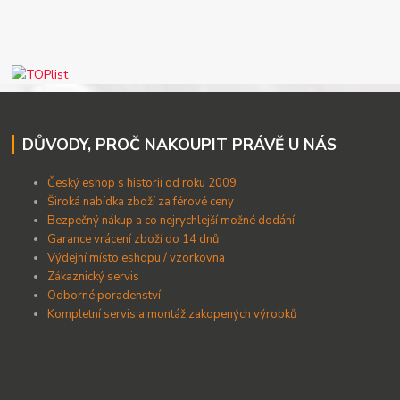
DŮVODY, PROČ NAKOUPIT PRÁVĚ U NÁS
Český eshop s historií od roku 2009
Široká nabídka zboží za férové ceny
B
ezpečný nákup a co nejrychlejší možné dodání
Garance vrácení zboží do 14 dnů
Výdejní místo eshopu / vzorkovna
Zákaznický servis
Odborné poradenství
Kompletní servis a montáž zakopených výrobků