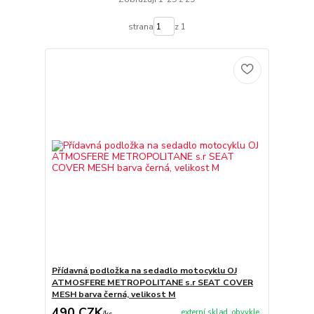
strana
z 1
Přídavná podložka na sedadlo motocyklu OJ
ATMOSFERE METROPOLITANE s.r SEAT COVER
MESH barva černá, velikost M
490 CZK
externí sklad, obvykle