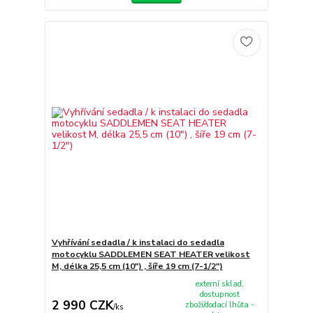
Vyhřívání sedadla / k instalaci do sedadla
motocyklu SADDLEMEN SEAT HEATER velikost
M, délka 25,5 cm (10") , šíře 19 cm (7-1/2")
externí sklad,
dostupnost
2 990 CZK
zboží/dodací lhůta -
/
ks