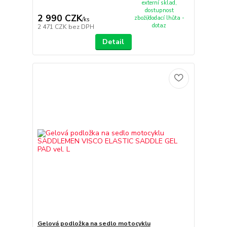
externí sklad,
dostupnost
2 990 CZK
zboží/dodací lhůta -
/
ks
dotaz
2 471 CZK
bez DPH
Detail
Gelová podložka na sedlo motocyklu