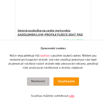
Gelová podložka na sedlo motocyklu
SADDLEMEN LOW-PROFILE FLEECE SEAT PAD
Kvůli výpadkům v
dodávkách může být
produkt dočasně
Zpracování cookies
nedostupný. Pro
ověření nás
Náš e-shop potřebuje Váš
souhlas
s použitím souborů cookies. Některé jsou
kontaktujte nebo
nezbytné pro fungování stránek,
jiné nám umožňují poskytnout vám lepší
využijte funkci ↓
zkušenost při návštěvě našich stránek nebo zobrazování reklamy,
pomáhají
3 550 CZK
Hlídání
/
ks
nám analyzovat návštěvnost a stránky zlepšovat.
ceny/dostupnosti ↓
2 934 CZK
bez DPH
Detail
Souhlasím
Nastavení
Souhlas můžete odmítnout
zde
.