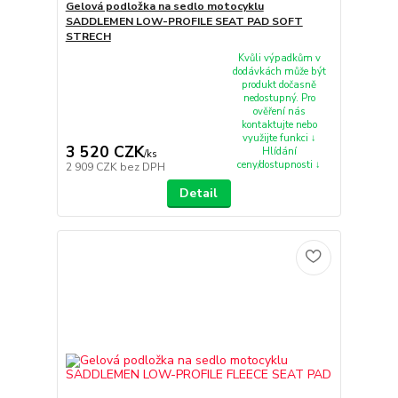
Gelová podložka na sedlo motocyklu
SADDLEMEN LOW-PROFILE SEAT PAD SOFT
STRECH
Kvůli výpadkům v
dodávkách může být
produkt dočasně
nedostupný. Pro
ověření nás
kontaktujte nebo
využijte funkci ↓
3 520 CZK
Hlídání
/
ks
ceny/dostupnosti ↓
2 909 CZK
bez DPH
Detail