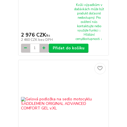
Kvůli výpadkům v
dodávkách může být
produkt dočasně
nedostupný. Pro
ověření nás
kontaktujte nebo
využijte funkci ↓
2 976 CZK
Hlídání
/
ks
ceny/dostupnosti ↓
2 460 CZK
bez DPH
Přidat do košíku