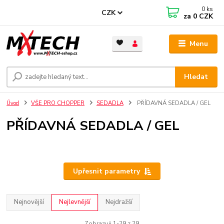
0
ks
CZK
za
0 CZK
Menu
Hledat
Úvod
VŠE PRO CHOPPER
SEDADLA
PŘÍDAVNÁ SEDADLA / GEL
PŘÍDAVNÁ SEDADLA / GEL
Upřesnit parametry
Nejnovější
Nejlevnější
Nejdražší
Zobrazuji 1-29 z 29