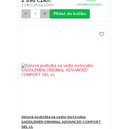
2 590 CZK
Hlídání
/
ks
ceny/dostupnosti ↓
2 140 CZK
bez DPH
Přidat do košíku
Gelová podložka na sedlo motocyklu
SADDLEMEN ORIGINAL ADVANCED COMFORT
GEL v.L