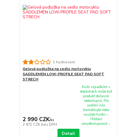
1 hodnocení
Gelová podložka na sedlo motocyklu
SADDLEMEN LOW-PROFILE SEAT PAD SOFT
STRECH
Kvůli výpadkům v
dodávkách může být
produkt dočasně
nedostupný. Pro
ověření nás
kontaktujte nebo
využijte funkci ↓
2 990 CZK
Hlídání
/
ks
ceny/dostupnosti ↓
2 471 CZK
bez DPH
Detail