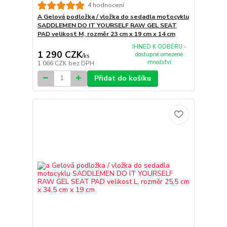
4 hodnocení
A Gelová podložka / vložka do sedadla motocyklu
SADDLEMEN DO IT YOURSELF RAW GEL SEAT
PAD velikost M, rozměr 23 cm x 19 cm x 14 cm
IHNED K ODBĚRU -
1 290 CZK
dostupné omezené
/
ks
množství
1 066 CZK
bez DPH
Přidat do košíku