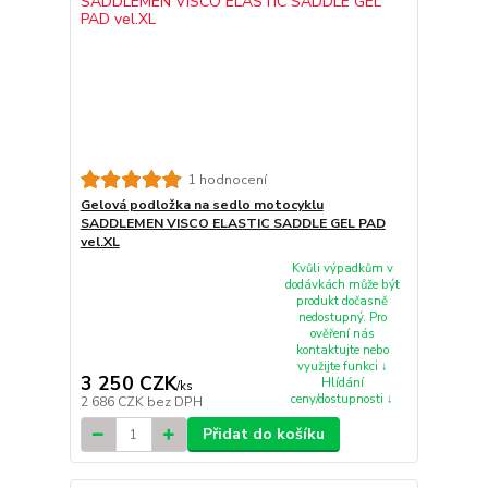
1 hodnocení
Gelová podložka na sedlo motocyklu
SADDLEMEN VISCO ELASTIC SADDLE GEL PAD
vel.XL
Kvůli výpadkům v
dodávkách může být
produkt dočasně
nedostupný. Pro
ověření nás
kontaktujte nebo
využijte funkci ↓
3 250 CZK
Hlídání
/
ks
ceny/dostupnosti ↓
2 686 CZK
bez DPH
Přidat do košíku