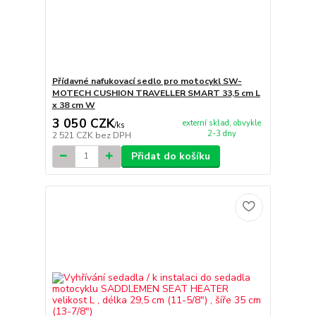
Přídavné nafukovací sedlo pro motocykl SW-
MOTECH CUSHION TRAVELLER SMART 33,5 cm L
x 38 cm W
3 050 CZK
externí sklad, obvykle
/
ks
2-3 dny
2 521 CZK
bez DPH
Přidat do košíku