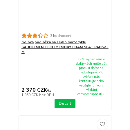
2 hodnocení
Gelová podložka na sedlo motocyklu
SADDLEMEN TECH MEMORY FOAM SEAT PAD vel.
M
Kvůli výpadkům v
dodávkách může být
produkt dočasně
nedostupný. Pro
ověření nás
kontaktujte nebo
využijte funkci ↓
2 370 CZK
Hlídání
/
ks
ceny/dostupnosti ↓
1 959 CZK
bez DPH
Detail