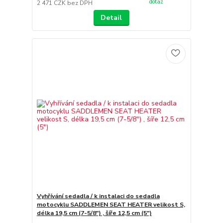
dotaz
2 471 CZK
bez DPH
Detail
Vyhřívání sedadla / k instalaci do sedadla
motocyklu SADDLEMEN SEAT HEATER velikost S,
délka 19,5 cm (7-5/8") , šíře 12,5 cm (5")