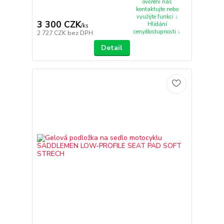
ověření nás
kontaktujte nebo
využijte funkci ↓
3 300 CZK
Hlídání
/
ks
ceny/dostupnosti ↓
2 727 CZK
bez DPH
Detail