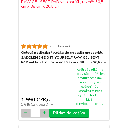
2 hodnocení
Gelová podložka / vložka do sedadla motocyklu
SADDLEMEN DO IT YOURSELF RAW GEL SEAT
PAD velikost XL, rozměr 30,5 cm x 38 cm x 20,5 cm
Kvůli výpadkům v
dodávkách může být
produkt dočasně
nedostupný. Pro
ověření nás
kontaktujte nebo
využijte funkci ↓
1 990 CZK
Hlídání
/
ks
ceny/dostupnosti ↓
1 645 CZK
bez DPH
Přidat do košíku