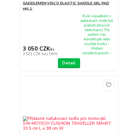
SADDLEMEN VISCO ELASTIC SADDLE GEL PAD
vel. L
Kvůli výpadkům v
dodávkách může být
produkt dočasně
nedostupný. Pro
ověření nás
kontaktujte nebo
využijte funkci ↓
3 050 CZK
Hlídání
/
ks
ceny/dostupnosti ↓
2 521 CZK
bez DPH
Detail