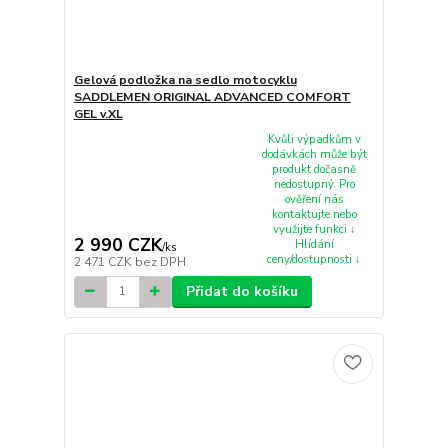
Gelová podložka na sedlo motocyklu
SADDLEMEN ORIGINAL ADVANCED COMFORT
GEL v.XL
Kvůli výpadkům v
dodávkách může být
produkt dočasně
nedostupný. Pro
ověření nás
kontaktujte nebo
využijte funkci ↓
2 990 CZK
Hlídání
/
ks
ceny/dostupnosti ↓
2 471 CZK
bez DPH
Přidat do košíku