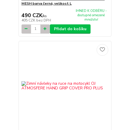
MESH barva černá, velikost L
IHNED K ODBĚRU -
490 CZK
dostupné omezené
/
ks
množství
405 CZK
bez DPH
Přidat do košíku