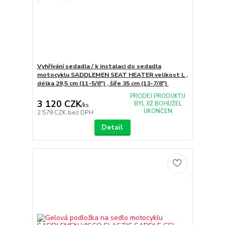
Vyhřívání sedadla / k instalaci do sedadla
motocyklu SADDLEMEN SEAT HEATER velikost L ,
délka 29,5 cm (11-5/8") , šíře 35 cm (13-7/8")
PRODEJ PRODUKTU
3 120 CZK
BYL JIŽ BOHUŽEL
/
ks
UKONČEN
2 579 CZK
bez DPH
Detail