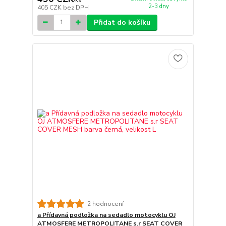
/
ks
2-3 dny
405 CZK
bez DPH
Přidat do košíku
2 hodnocení
a Přídavná podložka na sedadlo motocyklu OJ
ATMOSFERE METROPOLITANE s.r SEAT COVER