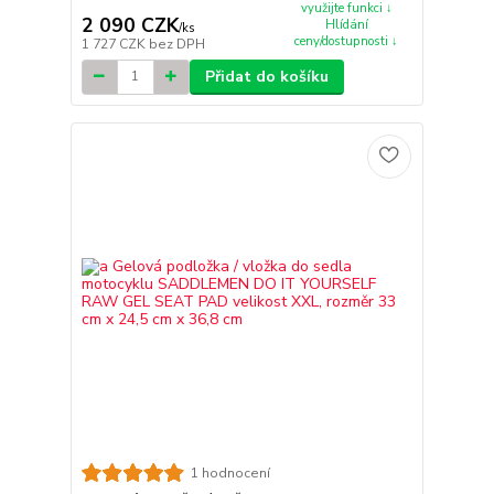
využijte funkci ↓
2 090 CZK
Hlídání
/
ks
ceny/dostupnosti ↓
1 727 CZK
bez DPH
Přidat do košíku
1 hodnocení