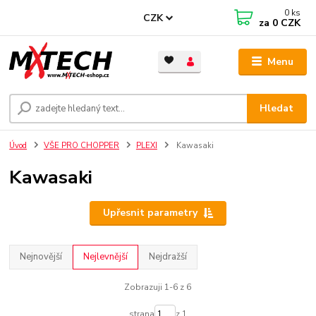
0
ks
CZK
za
0 CZK
Menu
Hledat
Úvod
VŠE PRO CHOPPER
PLEXI
Kawasaki
Kawasaki
Upřesnit parametry
Nejnovější
Nejlevnější
Nejdražší
Zobrazuji 1-6 z 6
strana
z 1