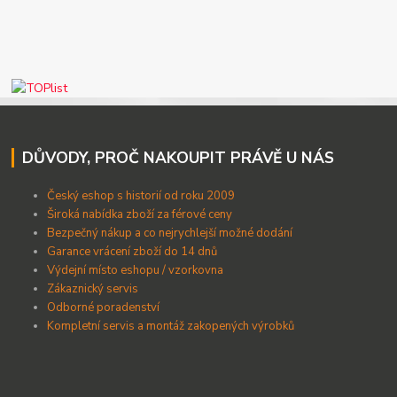
DŮVODY, PROČ NAKOUPIT PRÁVĚ U NÁS
Český eshop s historií od roku 2009
Široká nabídka zboží za férové ceny
B
ezpečný nákup a co nejrychlejší možné dodání
Garance vrácení zboží do 14 dnů
Výdejní místo eshopu / vzorkovna
Zákaznický servis
Odborné poradenství
Kompletní servis a montáž zakopených výrobků