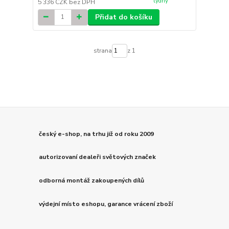
týdny
5 336 CZK
bez DPH
Přidat do košíku
strana
z 1
český e-shop, na trhu již od roku 2009
autorizovaní dealeři světových značek
odborná montáž zakoupených dílů
výdejní místo eshopu, garance vrácení zboží