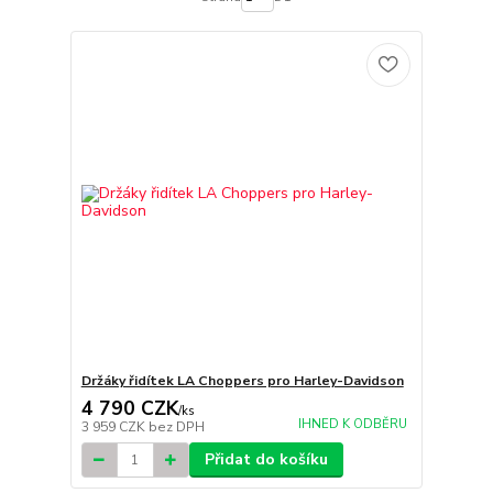
Držáky řidítek LA Choppers pro Harley-Davidson
4 790 CZK
/
ks
IHNED K ODBĚRU
3 959 CZK
bez DPH
Přidat do košíku