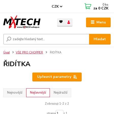
0
ks
CZK
za
0 CZK
Menu
Hledat
Úvod
VŠE PRO CHOPPER
ŘIDÍTKA
ŘIDÍTKA
Upřesnit parametry
Nejnovější
Nejlevnější
Nejdražší
Zobrazuji 1-2 z 2
strana
z 1