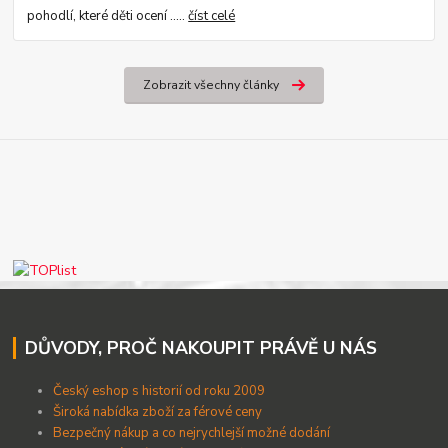
pohodlí, které děti ocení .....
číst celé
Zobrazit všechny články
DŮVODY, PROČ NAKOUPIT PRÁVĚ U NÁS
Český eshop s historií od roku 2009
Široká nabídka zboží za férové ceny
B
ezpečný nákup a co nejrychlejší možné dodání