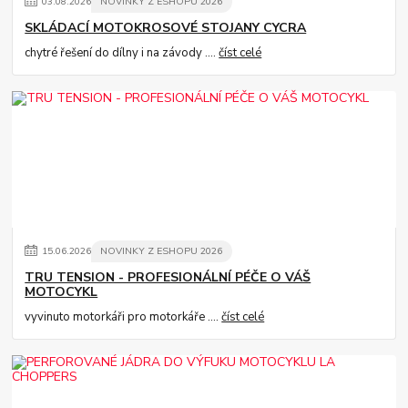
03
.
08
.
2026
NOVINKY Z ESHOPU 2026
SKLÁDACÍ MOTOKROSOVÉ STOJANY CYCRA
chytré řešení do dílny i na závody ....
číst celé
15
.
06
.
2026
NOVINKY Z ESHOPU 2026
TRU TENSION - PROFESIONÁLNÍ PÉČE O VÁŠ
MOTOCYKL
vyvinuto motorkáři pro motorkáře ....
číst celé