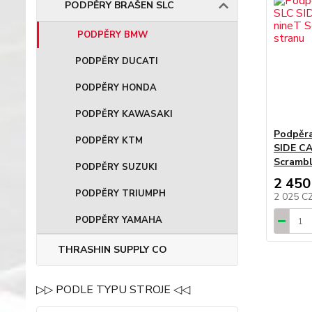
PODPĚRY BRAŠEN SLC
PODPĚRY BMW
PODPĚRY DUCATI
PODPĚRY HONDA
PODPĚRY KAWASAKI
Podpěr
PODPĚRY KTM
SIDE C
Scrambl
PODPĚRY SUZUKI
2 450
PODPĚRY TRIUMPH
2 025 C
PODPĚRY YAMAHA
THRASHIN SUPPLY CO
▷▷ PODLE TYPU STROJE ◁◁