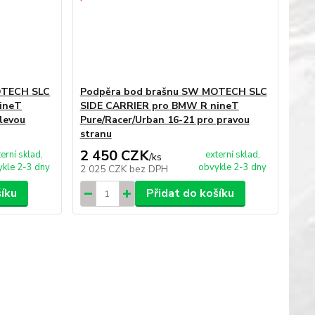
OTECH SLC
Podpěra bod brašnu SW MOTECH SLC
ineT
SIDE CARRIER pro BMW R nineT
 levou
Pure/Racer/Urban 16-21 pro pravou
stranu
2 450 CZK
terní sklad,
externí sklad,
/
ks
kle 2-3 dny
obvykle 2-3 dny
2 025 CZK
bez DPH
šíku
Přidat do košíku