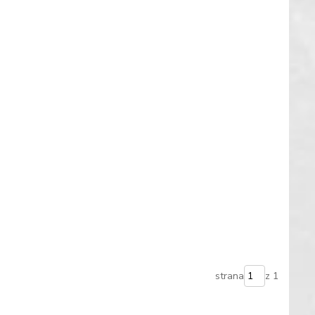
strana
z 1