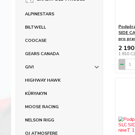
ALPINESTARS
Podpěr
BILTWELL
SIDE C
pro pra
COOCASE
2 190
1 810 C
GEARS CANADA
GIVI
HIGHWAY HAWK
KÜRYAKYN
MOOSE RACING
NELSON RIGG
OJ ATMOSFERE