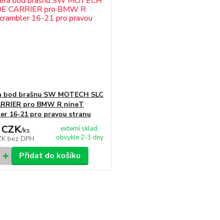
a bod brašnu SW MOTECH SLC
ARRIER pro BMW R nineT
er 16-21 pro pravou stranu
 CZK
externí sklad,
/
ks
obvykle 2-3 dny
ZK
bez DPH
Přidat do košíku