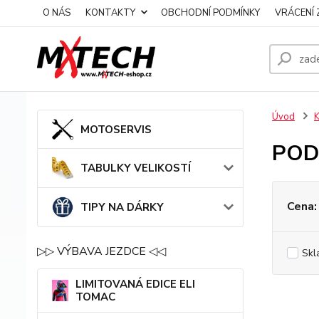
O NÁS
KONTAKTY
OBCHODNÍ PODMÍNKY
VRÁCENÍ 
Úvod
MOTOSERVIS
POD
TABULKY VELIKOSTÍ
Cena:
TIPY NA DÁRKY
▷▷ VÝBAVA JEZDCE ◁◁
Skl
LIMITOVANÁ EDICE ELI
TOMAC