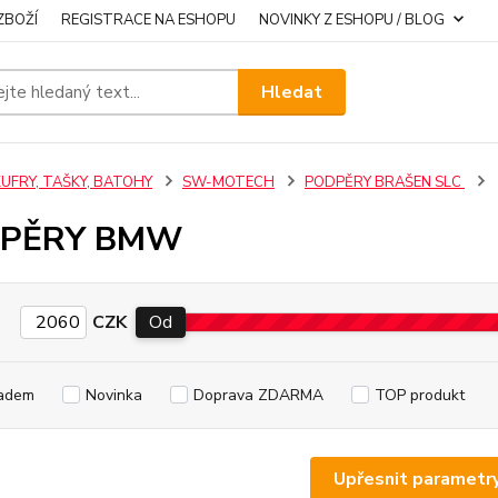
ZBOŽÍ
REGISTRACE NA ESHOPU
NOVINKY Z ESHOPU / BLOG
Hledat
KUFRY, TAŠKY, BATOHY
SW-MOTECH
PODPĚRY BRAŠEN SLC
PĚRY BMW
CZK
Od
adem
Novinka
Doprava ZDARMA
TOP produkt
Upřesnit parametr