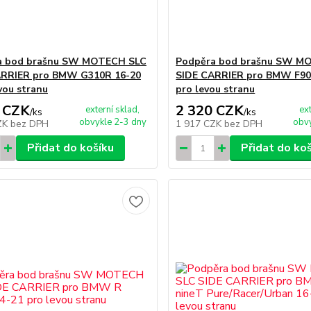
a bod brašnu SW MOTECH SLC
Podpěra bod brašnu SW M
ARRIER pro BMW G310R 16-20
SIDE CARRIER pro BMW F90
vou stranu
pro levou stranu
 CZK
2 320 CZK
externí sklad,
ex
/
ks
/
ks
obvykle 2-3 dny
obvy
ZK
bez DPH
1 917 CZK
bez DPH
Přidat do košíku
Přidat do ko