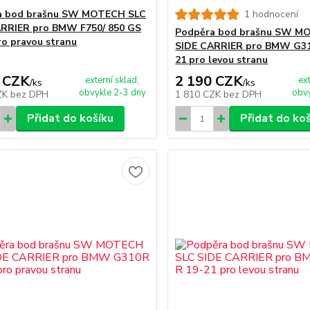
a bod brašnu SW MOTECH SLC
1 hodnocení
RRIER pro BMW F750/ 850 GS
Podpěra bod brašnu SW M
ro pravou stranu
SIDE CARRIER pro BMW G31
21 pro levou stranu
 CZK
2 190 CZK
externí sklad,
ex
/
ks
/
ks
obvykle 2-3 dny
obvy
ZK
bez DPH
1 810 CZK
bez DPH
Přidat do košíku
Přidat do ko