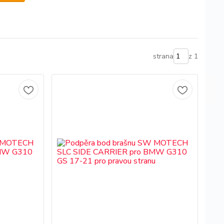
strana
z 1