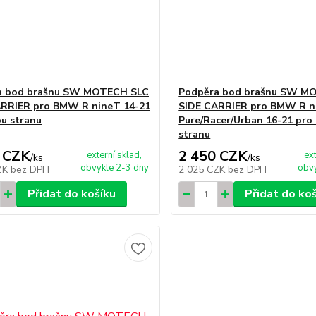
a bod brašnu SW MOTECH SLC
Podpěra bod brašnu SW M
ARRIER pro BMW R nineT 14-21
SIDE CARRIER pro BMW R n
ou stranu
Pure/Racer/Urban 16-21 pro
stranu
 CZK
2 450 CZK
externí sklad,
ex
/
ks
/
ks
obvykle 2-3 dny
obvy
ZK
bez DPH
2 025 CZK
bez DPH
Přidat do košíku
Přidat do ko