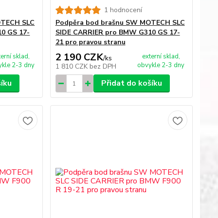
1 hodnocení
OTECH SLC
Podpěra bod brašnu SW MOTECH SLC
0 GS 17-
SIDE CARRIER pro BMW G310 GS 17-
21 pro pravou stranu
2 190 CZK
terní sklad,
externí sklad,
/
ks
kle 2-3 dny
obvykle 2-3 dny
1 810 CZK
bez DPH
šíku
Přidat do košíku