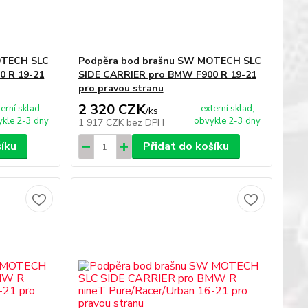
OTECH SLC
Podpěra bod brašnu SW MOTECH SLC
0 R 19-21
SIDE CARRIER pro BMW F900 R 19-21
pro pravou stranu
2 320 CZK
terní sklad,
externí sklad,
/
ks
kle 2-3 dny
obvykle 2-3 dny
1 917 CZK
bez DPH
šíku
Přidat do košíku