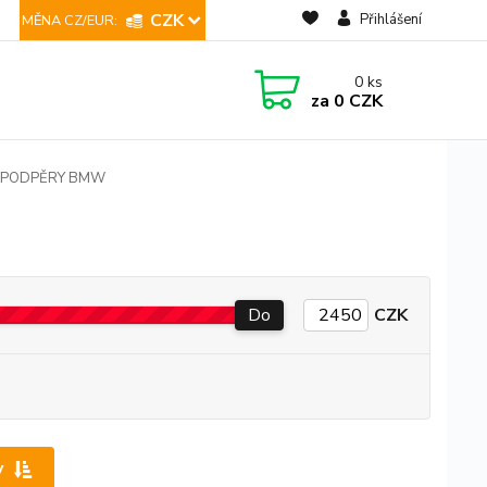
CZK
Přihlášení
0
ks
za
0 CZK
PODPĚRY BMW
Do
CZK
y