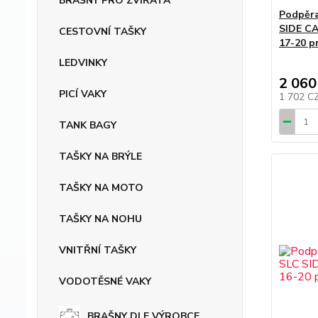
BRAŠNY PRO ZVÍŘATA
Podpěr
SIDE CA
CESTOVNÍ TAŠKY
17-20 p
LEDVINKY
2 060
PICÍ VAKY
1 702 C
TANK BAGY
TAŠKY NA BRÝLE
TAŠKY NA MOTO
TAŠKY NA NOHU
VNITŘNÍ TAŠKY
VODOTĚSNÉ VAKY
BRAŠNY DLE VÝROBCE