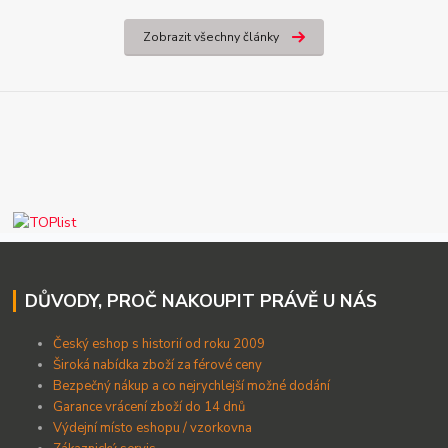
Zobrazit všechny články
DŮVODY, PROČ NAKOUPIT PRÁVĚ U NÁS
Český eshop s historií od roku 2009
Široká nabídka zboží za férové ceny
B
ezpečný nákup a co nejrychlejší možné dodání
Garance vrácení zboží do 14 dnů
Výdejní místo eshopu / vzorkovna