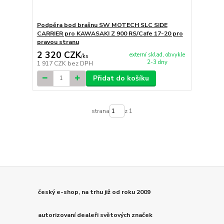
Podpěra bod brašnu SW MOTECH SLC SIDE
CARRIER pro KAWASAKI Z 900 RS/Cafe 17-20 pro
pravou stranu
2 320 CZK
externí sklad, obvykle
/
ks
2-3 dny
1 917 CZK
bez DPH
Přidat do košíku
strana
z 1
český e-shop, na trhu již od roku 2009
autorizovaní dealeři světových značek