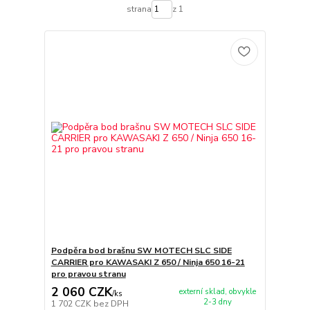
strana
z 1
Podpěra bod brašnu SW MOTECH SLC SIDE
CARRIER pro KAWASAKI Z 650 / Ninja 650 16-21
pro pravou stranu
2 060 CZK
externí sklad, obvykle
/
ks
2-3 dny
1 702 CZK
bez DPH