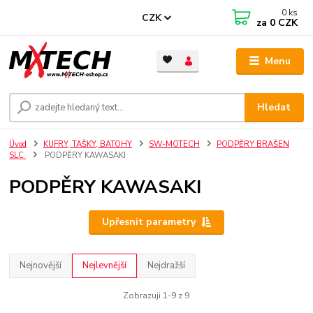
0
ks
CZK
za
0 CZK
Menu
Hledat
Úvod
KUFRY, TAŠKY, BATOHY
SW-MOTECH
PODPĚRY BRAŠEN
SLC
PODPĚRY KAWASAKI
PODPĚRY KAWASAKI
Upřesnit parametry
Nejnovější
Nejlevnější
Nejdražší
Zobrazuji 1-9 z 9