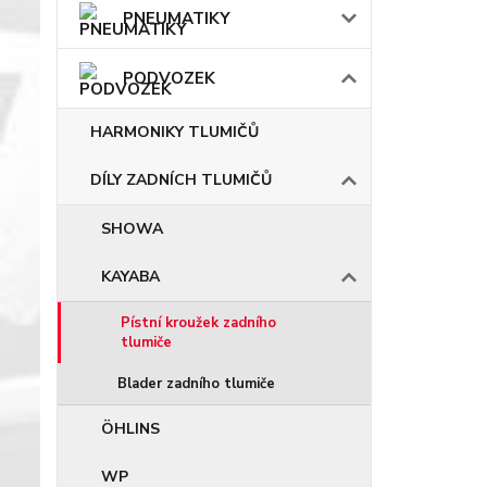
PNEUMATIKY
PODVOZEK
HARMONIKY TLUMIČŮ
DÍLY ZADNÍCH TLUMIČŮ
SHOWA
KAYABA
Pístní kroužek zadního
tlumiče
Blader zadního tlumiče
ÖHLINS
WP