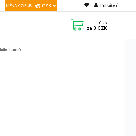
CZK
Přihlášení
0
ks
za
0 CZK
dního tlumiče