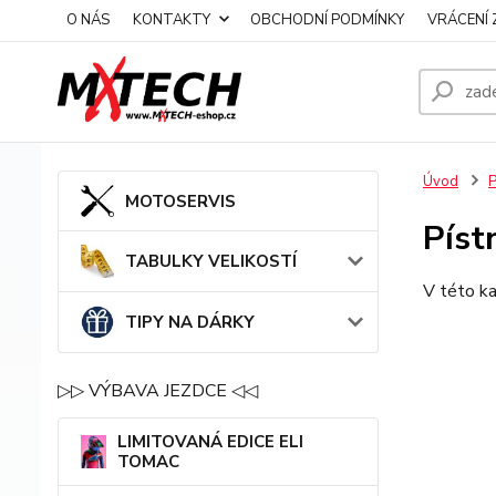
O NÁS
KONTAKTY
OBCHODNÍ PODMÍNKY
VRÁCENÍ 
Úvod
MOTOSERVIS
Píst
TABULKY VELIKOSTÍ
V této ka
TIPY NA DÁRKY
▷▷ VÝBAVA JEZDCE ◁◁
LIMITOVANÁ EDICE ELI
TOMAC