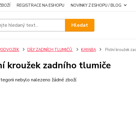
ZBOŽÍ
REGISTRACE NA ESHOPU
NOVINKY Z ESHOPU / BLOG
Hledat
PODVOZEK
DÍLY ZADNÍCH TLUMIČŮ
KAYABA
Pístní kroužek za
ní kroužek zadního tlumiče
tegorii nebylo nalezeno žádné zboží.