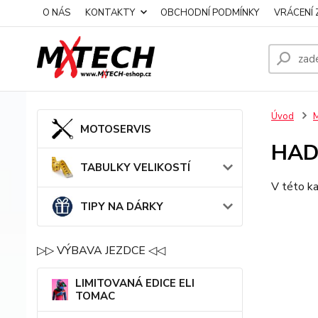
O NÁS
KONTAKTY
OBCHODNÍ PODMÍNKY
VRÁCENÍ 
Úvod
MOTOSERVIS
HAD
TABULKY VELIKOSTÍ
V této ka
TIPY NA DÁRKY
▷▷ VÝBAVA JEZDCE ◁◁
LIMITOVANÁ EDICE ELI
TOMAC