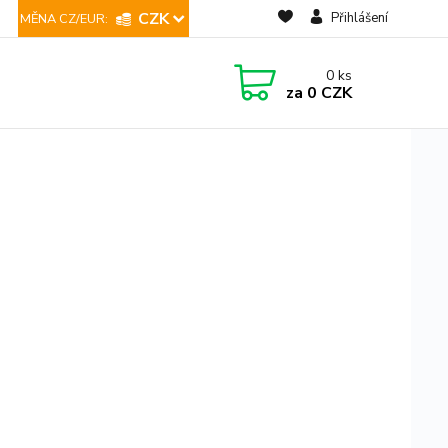
CZK
Přihlášení
0
ks
za
0 CZK