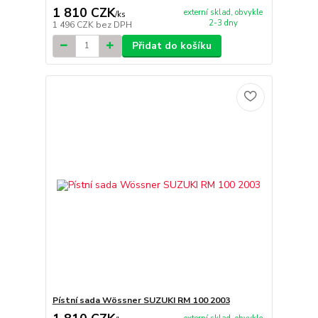
1 810 CZK
externí sklad, obvykle
/
ks
2-3 dny
1 496 CZK
bez DPH
Přidat do košíku
Pístní sada Wössner SUZUKI RM 100 2003