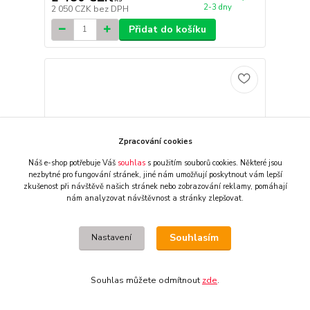
2-3 dny
2 050 CZK
bez DPH
Přidat do košíku
Zpracování cookies
Náš e-shop potřebuje Váš
souhlas
s použitím souborů cookies. Některé jsou
nezbytné pro fungování stránek,
jiné nám umožňují poskytnout vám lepší
zkušenost při návštěvě našich stránek nebo zobrazování reklamy,
pomáhají
nám analyzovat návštěvnost a stránky zlepšovat.
Souhlasím
Nastavení
Pístní sada Wössner SUZUKI RM 125 2004-2012
Souhlas můžete odmítnout
zde
.
2 480 CZK
externí sklad, obvykle
/
ks
2-3 dny
2 050 CZK
bez DPH