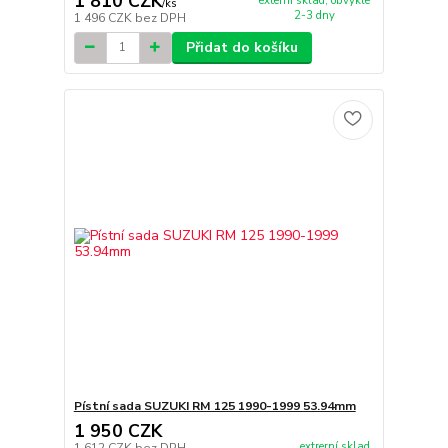
1 810 CZK
externí sklad, obvykle
/
ks
2-3 dny
1 496 CZK
bez DPH
Přidat do košíku
Pístní sada SUZUKI RM 125 1990-1999 53.94mm
1 950 CZK
extrerní sklad