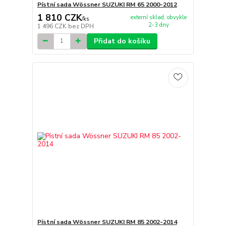
Pístní sada Wössner SUZUKI RM 65 2000-2012
1 810 CZK
externí sklad, obvykle
/
ks
2-3 dny
1 496 CZK
bez DPH
Přidat do košíku
Pístní sada Wössner SUZUKI RM 85 2002-2014