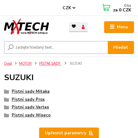
0
ks
CZK
za
0 CZK
Menu
Hledat
Úvod
MOTOR
PÍSTNÍ SADY
SUZUKI
SUZUKI
Pístní sady Mitaka
Pístní sady Prox
Pístní sady Vertex
Pístní sady Wiseco
Upřesnit parametry