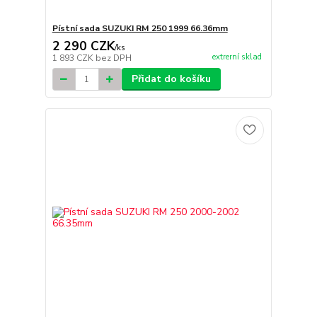
Pístní sada SUZUKI RM 250 1999 66.36mm
2 290 CZK
/
ks
extrerní sklad
1 893 CZK
bez DPH
Přidat do košíku