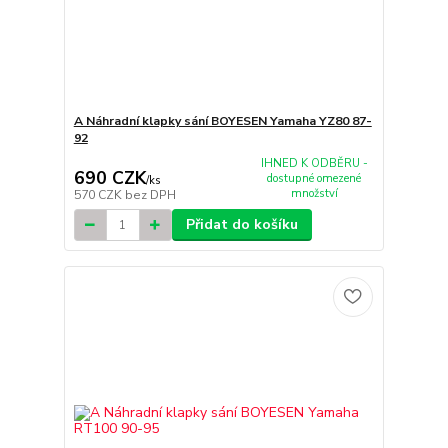
A Náhradní klapky sání BOYESEN Yamaha YZ80 87-
92
IHNED K ODBĚRU -
690 CZK
dostupné omezené
/
ks
množství
570 CZK
bez DPH
Přidat do košíku