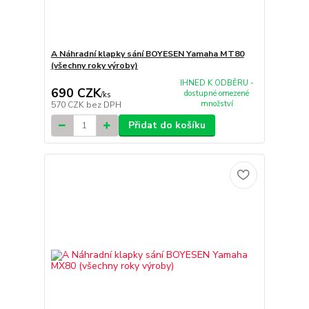
A Náhradní klapky sání BOYESEN Yamaha MT80
(všechny roky výroby)
IHNED K ODBĚRU -
690 CZK
dostupné omezené
/
ks
množství
570 CZK
bez DPH
Přidat do košíku