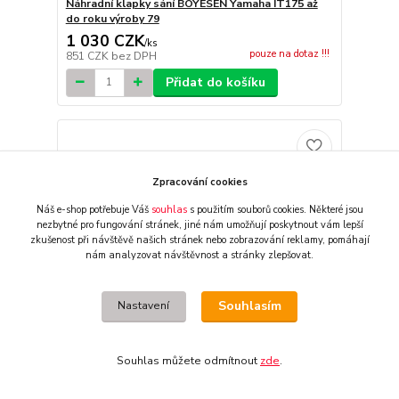
Náhradní klapky sání BOYESEN Yamaha IT175 až
do roku výroby 79
1 030 CZK
/
ks
pouze na dotaz !!!
851 CZK
bez DPH
Přidat do košíku
Zpracování cookies
Náš e-shop potřebuje Váš
souhlas
s použitím souborů cookies. Některé jsou
nezbytné pro fungování stránek,
jiné nám umožňují poskytnout vám lepší
zkušenost při návštěvě našich stránek nebo zobrazování reklamy,
pomáhají
nám analyzovat návštěvnost a stránky zlepšovat.
Souhlasím
Nastavení
Souhlas můžete odmítnout
zde
.