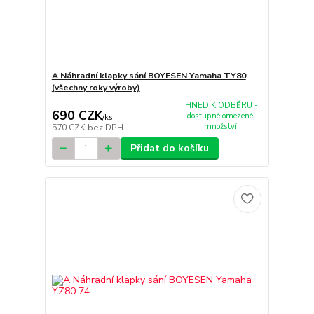
A Náhradní klapky sání BOYESEN Yamaha TY80
(všechny roky výroby)
IHNED K ODBĚRU -
690 CZK
dostupné omezené
/
ks
množství
570 CZK
bez DPH
Přidat do košíku