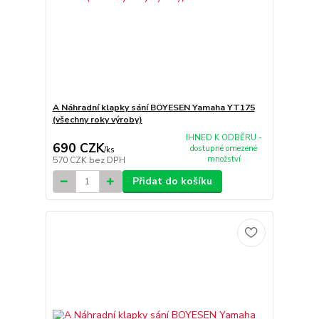
A Náhradní klapky sání BOYESEN Yamaha YT175
(všechny roky výroby)
IHNED K ODBĚRU -
690 CZK
dostupné omezené
/
ks
množství
570 CZK
bez DPH
Přidat do košíku