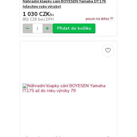
Náhradní klapky sání BOYESEN Yamaha DT175
(všechny roky výroby)
1 030 CZK
/
ks
pouze na dotaz !!!
851 CZK
bez DPH
Přidat do košíku