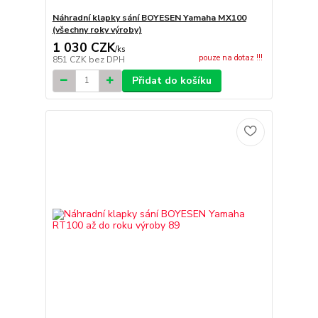
Náhradní klapky sání BOYESEN Yamaha MX100
(všechny roky výroby)
1 030 CZK
/
ks
pouze na dotaz !!!
851 CZK
bez DPH
Přidat do košíku