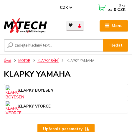
0
ks
CZK
za
0 CZK
Menu
Hledat
Úvod
MOTOR
KLAPKY SÁNÍ
KLAPKY YAMAHA
KLAPKY YAMAHA
KLAPKY BOYESEN
KLAPKY VFORCE
Upřesnit parametry