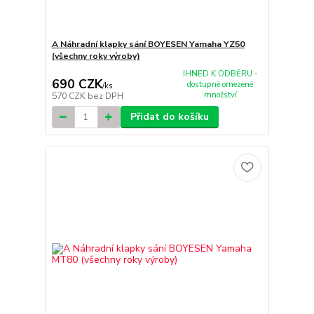
A Náhradní klapky sání BOYESEN Yamaha YZ50
(všechny roky výroby)
IHNED K ODBĚRU -
690 CZK
dostupné omezené
/
ks
množství
570 CZK
bez DPH
Přidat do košíku