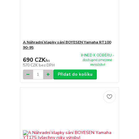
A Náhradní klapky sání BOYESEN Yamaha RT100
90-95
IHNED K ODBĚRU -
690 CZK
dostupné omezené
/
ks
množství
570 CZK
bez DPH
Přidat do košíku