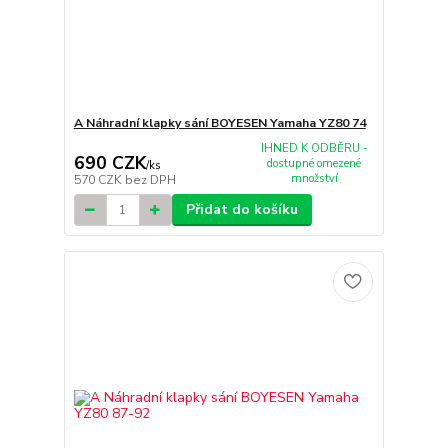
A Náhradní klapky sání BOYESEN Yamaha YZ80 74
IHNED K ODBĚRU -
690 CZK
dostupné omezené
/
ks
množství
570 CZK
bez DPH
Přidat do košíku