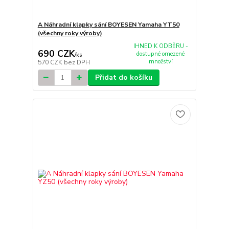
A Náhradní klapky sání BOYESEN Yamaha YT50
(všechny roky výroby)
IHNED K ODBĚRU -
690 CZK
dostupné omezené
/
ks
množství
570 CZK
bez DPH
Přidat do košíku