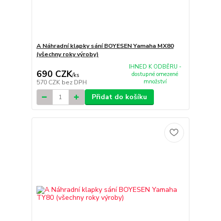
A Náhradní klapky sání BOYESEN Yamaha MX80
(všechny roky výroby)
IHNED K ODBĚRU -
690 CZK
dostupné omezené
/
ks
množství
570 CZK
bez DPH
Přidat do košíku