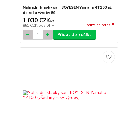
Náhradní klapky sání BOYESEN Yamaha RT100 až
do roku výroby 89
1 030 CZK
/
ks
pouze na dotaz !!!
851 CZK
bez DPH
Přidat do košíku