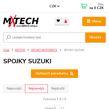
0
ks
CZK
za
0 CZK
Menu
Hledat
Úvod
MOTOR
SPOJKY MOTOKROS
SPOJKY SUZUKI
SPOJKY SUZUKI
Upřesnit parametry
Nejnovější
Nejlevnější
Nejdražší
Zobrazuji 1-6 z 6
strana
z 1