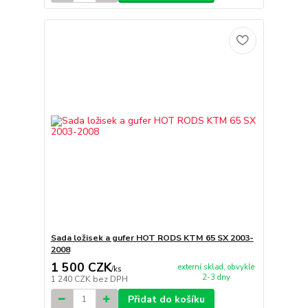
Sada ložisek a gufer HOT RODS KTM 65 SX 2003-
2008
1 500 CZK
externí sklad, obvykle
/
ks
2-3 dny
1 240 CZK
bez DPH
Přidat do košíku