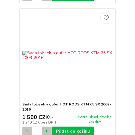
Sada ložisek a gufer HOT RODS KTM 65 SX 2009-
2016
1 500 CZK
externí sklad, obvykle
/
ks
2-3 dny
1 240 CZK
bez DPH
Přidat do košíku