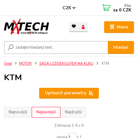
0
ks
CZK
za
0 CZK
Menu
Hledat
Úvod
MOTOR
SADA LOŽISEK/GUFER NA KLIKU
KTM
KTM
Upřesnit parametry
Nejnovější
Nejlevnější
Nejdražší
Zobrazuji 1-6 z 6
strana
z 1