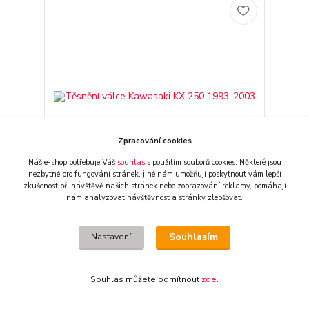
Zpracování cookies
Náš e-shop potřebuje Váš
souhlas
s použitím souborů cookies. Některé jsou
nezbytné pro fungování stránek,
jiné nám umožňují poskytnout vám lepší
zkušenost při návštěvě našich stránek nebo zobrazování reklamy,
pomáhají
nám analyzovat návštěvnost a stránky zlepšovat.
Těsnění válce Kawasaki KX 250 1993-2003
680 CZK
dostupnost dle
Souhlasím
Nastavení
externího skladu
562 CZK
bez DPH
Přidat do košíku
Souhlas můžete odmítnout
zde
.