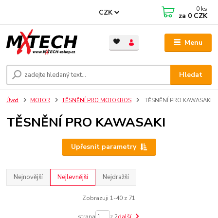
0
ks
CZK
za
0 CZK
Menu
Hledat
Úvod
MOTOR
TĚSNĚNÍ PRO MOTOKROS
TĚSNĚNÍ PRO KAWASAKI
TĚSNĚNÍ PRO KAWASAKI
Upřesnit parametry
Nejnovější
Nejlevnější
Nejdražší
Zobrazuji 1-40 z 71
strana
z 2
další