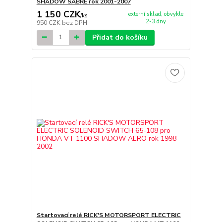
SHADOW SABRE rok 2001-2007
1 150 CZK
externí sklad, obvykle
/
ks
2-3 dny
950 CZK
bez DPH
Přidat do košíku
Startovací relé RICK'S MOTORSPORT ELECTRIC