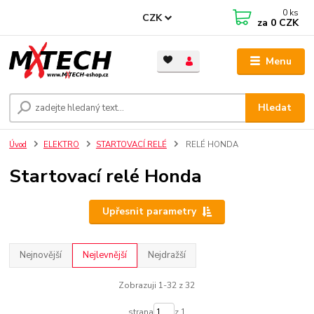
0
ks
CZK
za
0 CZK
Menu
Hledat
Úvod
ELEKTRO
STARTOVACÍ RELÉ
RELÉ HONDA
Startovací relé Honda
Upřesnit parametry
Nejnovější
Nejlevnější
Nejdražší
Zobrazuji 1-32 z 32
strana
z 1