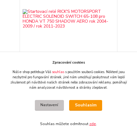
Zpracování cookies
Startovací relé RICK'S MOTORSPORT ELECTRIC
Náš e-shop potřebuje Váš
souhlas
s použitím souborů cookies. Některé jsou
SOLENOID SWITCH 65-108 pro HONDA VT 750
nezbytné pro fungování stránek,
jiné nám umožňují poskytnout vám lepší
SHADOW AERO rok 2004-2009 / rok 2011-2023
zkušenost při návštěvě našich stránek nebo zobrazování reklamy,
pomáhají
1 150 CZK
externí sklad, obvykle
/
ks
nám analyzovat návštěvnost a stránky zlepšovat.
2-3 dny
950 CZK
bez DPH
Přidat do košíku
Souhlasím
Nastavení
Souhlas můžete odmítnout
zde
.