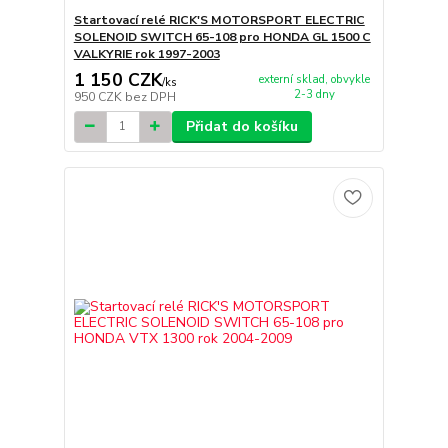
Startovací relé RICK'S MOTORSPORT ELECTRIC
SOLENOID SWITCH 65-108 pro HONDA GL 1500 C
VALKYRIE rok 1997-2003
1 150 CZK
externí sklad, obvykle
/
ks
2-3 dny
950 CZK
bez DPH
Přidat do košíku