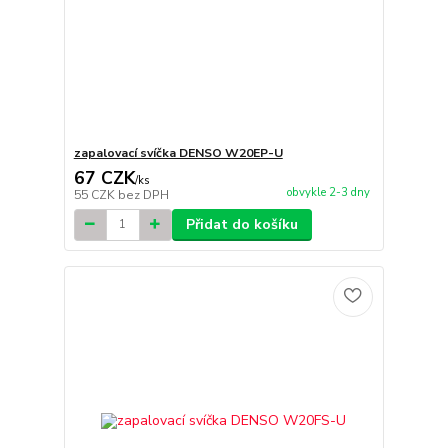
zapalovací svíčka DENSO W20EP-U
67 CZK
/
ks
obvykle 2-3 dny
55 CZK
bez DPH
Přidat do košíku