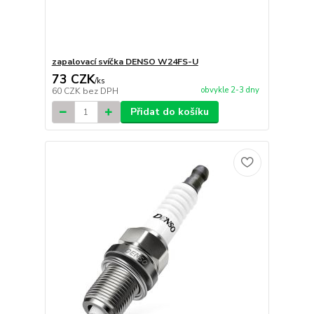
zapalovací svíčka DENSO W24FS-U
73 CZK
/
ks
obvykle 2-3 dny
60 CZK
bez DPH
Přidat do košíku