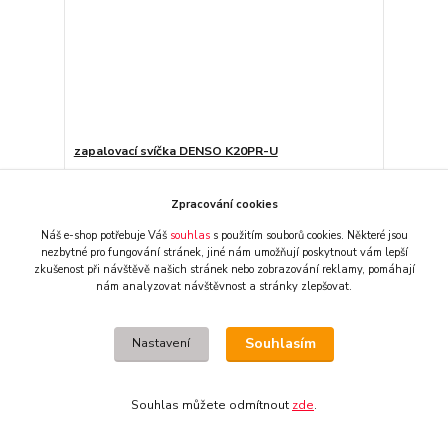
zapalovací svíčka DENSO K20PR-U
89 CZK
/
ks
obvykle 2-3 dny
74 CZK
bez DPH
Zpracování cookies
Přidat do košíku
Náš e-shop potřebuje Váš
souhlas
s použitím souborů cookies. Některé jsou
nezbytné pro fungování stránek,
jiné nám umožňují poskytnout vám lepší
zkušenost při návštěvě našich stránek nebo zobrazování reklamy,
pomáhají
nám analyzovat návštěvnost a stránky zlepšovat.
Souhlasím
Nastavení
Souhlas můžete odmítnout
zde
.