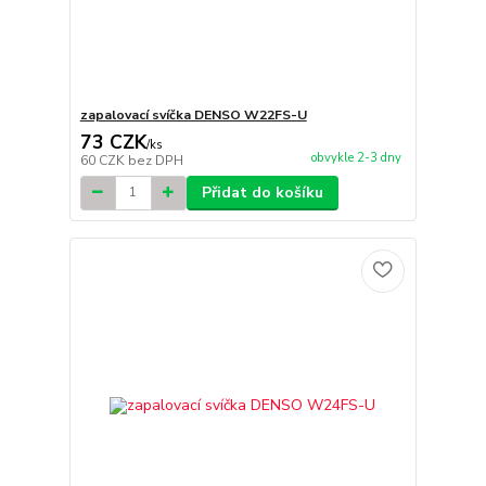
zapalovací svíčka DENSO W22FS-U
73 CZK
/
ks
obvykle 2-3 dny
60 CZK
bez DPH
Přidat do košíku