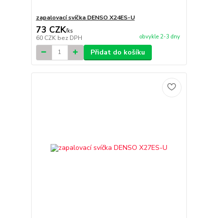
zapalovací svíčka DENSO X24ES-U
73 CZK
/
ks
obvykle 2-3 dny
60 CZK
bez DPH
Přidat do košíku