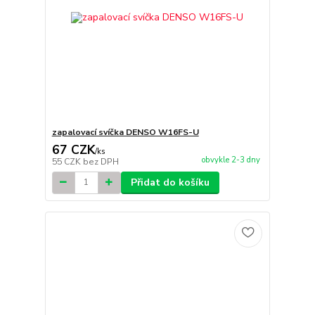
zapalovací svíčka DENSO W16FS-U
67 CZK
/
ks
obvykle 2-3 dny
55 CZK
bez DPH
Přidat do košíku