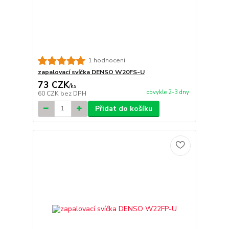
1 hodnocení
zapalovací svíčka DENSO W20FS-U
73 CZK
/
ks
obvykle 2-3 dny
60 CZK
bez DPH
Přidat do košíku