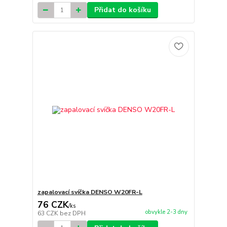
Přidat do košíku
zapalovací svíčka DENSO W20FR-L
76 CZK
/
ks
obvykle 2-3 dny
63 CZK
bez DPH