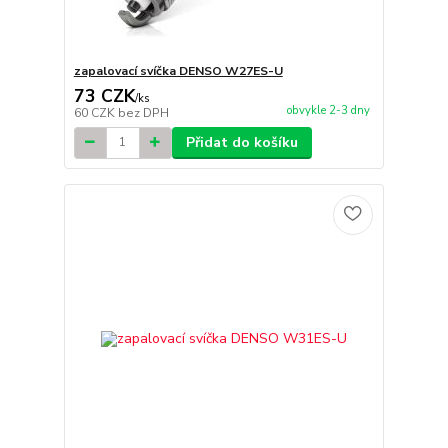
zapalovací svíčka DENSO W27ES-U
73 CZK
/
ks
obvykle 2-3 dny
60 CZK
bez DPH
Přidat do košíku