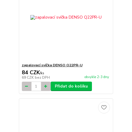
zapalovací svíčka DENSO Q22PR-U
84 CZK
/
ks
obvykle 2-3 dny
69 CZK
bez DPH
Přidat do košíku