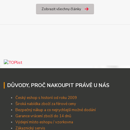
Zobrazit všechny články
DŮVODY, PROČ NAKOUPIT PRÁVĚ U NÁS
Český eshop s historií od roku 2009
Široká nabídka zboží za férové ceny
B
ezpečný nákup a co nejrychlejší možné dodání
Garance vrácení zboží do 14 dnů
Výdejní místo eshopu / vzorkovna
Zákaznický servis