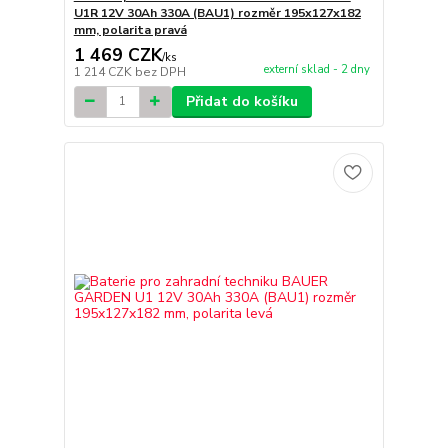
U1R 12V 30Ah 330A (BAU1) rozměr 195x127x182
mm, polarita pravá
1 469 CZK
/
ks
externí sklad - 2 dny
1 214 CZK
bez DPH
Přidat do košíku