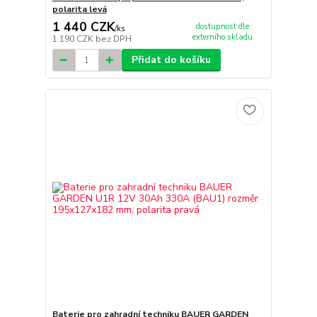
polarita levá
1 440 CZK
dostupnost dle
/
ks
externího skladu
1 190 CZK
bez DPH
Přidat do košíku
Baterie pro zahradní techniku BAUER GARDEN