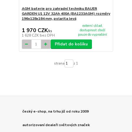
AGM baterie pro zahradní techniku BAUER
GARDEN U1 12V 32Ah 400A (BA1233AGM) rozměry
196x128x184 mm, polarita levá
externí sklad,
1 970 CZK
dostupnost zboží
/
ks
pouze do vyprodání
1 628 CZK
bez DPH
Přidat do košíku
strana
z 1
český e-shop, na trhu již od roku 2009
autorizovaní dealeři světových značek