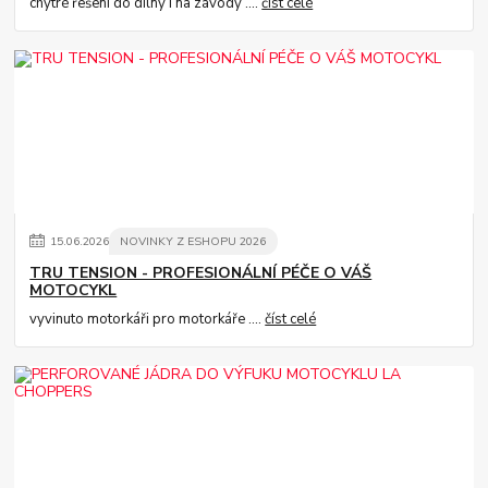
chytré řešení do dílny i na závody ....
číst celé
15
.
06
.
2026
NOVINKY Z ESHOPU 2026
TRU TENSION - PROFESIONÁLNÍ PÉČE O VÁŠ
MOTOCYKL
vyvinuto motorkáři pro motorkáře ....
číst celé