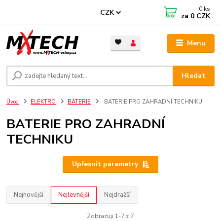
0
ks
CZK
za
0 CZK
Menu
Hledat
Úvod
ELEKTRO
BATERIE
BATERIE PRO ZAHRADNÍ TECHNIKU
BATERIE PRO ZAHRADNÍ
TECHNIKU
Upřesnit parametry
Nejnovější
Nejlevnější
Nejdražší
Zobrazuji 1-7 z 7