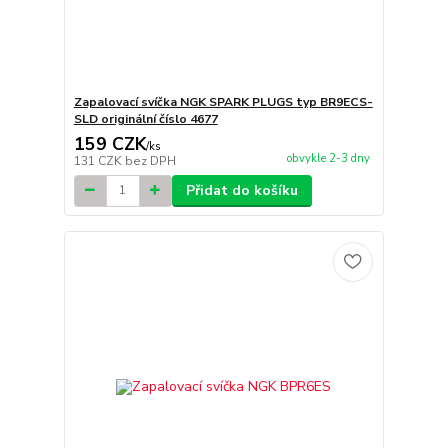
Zapalovací svíčka NGK SPARK PLUGS typ BR9ECS-
SLD originální číslo 4677
159 CZK
/
ks
obvykle 2-3 dny
131 CZK
bez DPH
Přidat do košíku