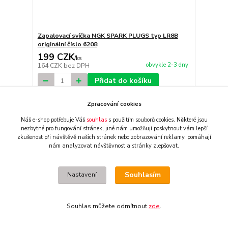
Zapalovací svíčka NGK SPARK PLUGS typ LR8B
originální číslo 6208
199 CZK
/
ks
obvykle 2-3 dny
164 CZK
bez DPH
Přidat do košíku
Zpracování cookies
Náš e-shop potřebuje Váš
souhlas
s použitím souborů cookies. Některé jsou
nezbytné pro fungování stránek,
jiné nám umožňují poskytnout vám lepší
zkušenost při návštěvě našich stránek nebo zobrazování reklamy,
pomáhají
nám analyzovat návštěvnost a stránky zlepšovat.
Souhlasím
Nastavení
Souhlas můžete odmítnout
zde
.