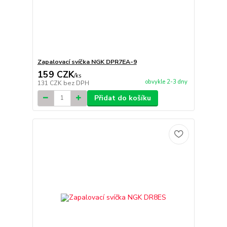
Zapalovací svíčka NGK DPR7EA-9
159 CZK
/
ks
obvykle 2-3 dny
131 CZK
bez DPH
Přidat do košíku