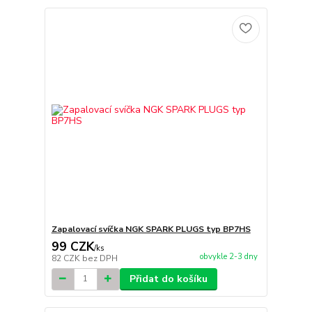
Zapalovací svíčka NGK SPARK PLUGS typ BP7HS
99 CZK
/
ks
obvykle 2-3 dny
82 CZK
bez DPH
Přidat do košíku