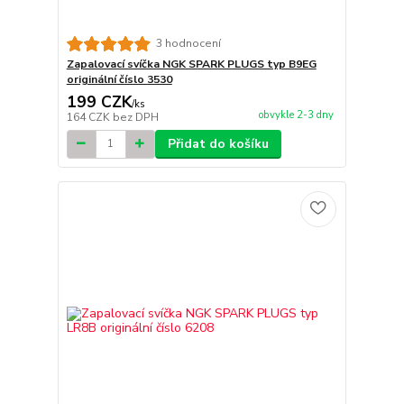
3 hodnocení
Zapalovací svíčka NGK SPARK PLUGS typ B9EG
originální číslo 3530
199 CZK
/
ks
obvykle 2-3 dny
164 CZK
bez DPH
Přidat do košíku