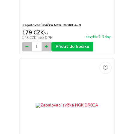
Zapalovací svíčka NGK DPR6EA-9
179 CZK
/
ks
obvykle 2-3 dny
148 CZK
bez DPH
Přidat do košíku