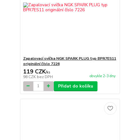
Zapalovací svíčka NGK SPARK PLUG typ BPR7ES11
originální číslo 7226
119 CZK
/
ks
obvykle 2-3 dny
98 CZK
bez DPH
Přidat do košíku