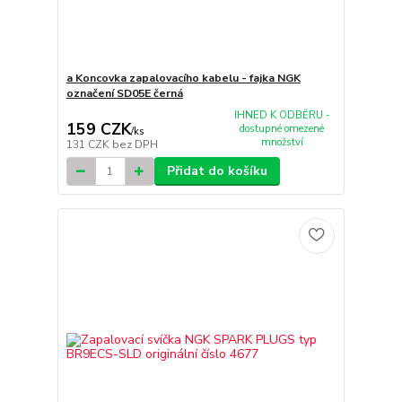
a Koncovka zapalovacího kabelu - fajka NGK
označení SD05E černá
IHNED K ODBĚRU -
159 CZK
dostupné omezené
/
ks
množství
131 CZK
bez DPH
Přidat do košíku