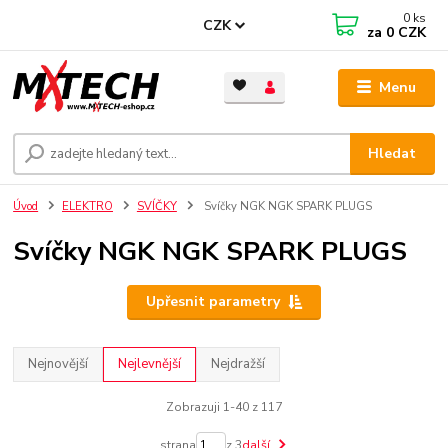
0
ks
CZK
za
0 CZK
Menu
Hledat
Úvod
ELEKTRO
SVÍČKY
Svíčky NGK NGK SPARK PLUGS
Svíčky NGK NGK SPARK PLUGS
Upřesnit parametry
Nejnovější
Nejlevnější
Nejdražší
Zobrazuji 1-40 z 117
strana
z 3
další