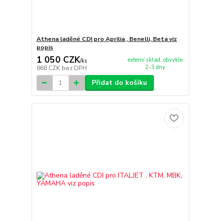
Athena laděné CDI pro Aprilia , Benelli, Beta viz
popis
1 050 CZK
externí sklad, obvykle
/
ks
2-3 dny
868 CZK
bez DPH
Přidat do košíku