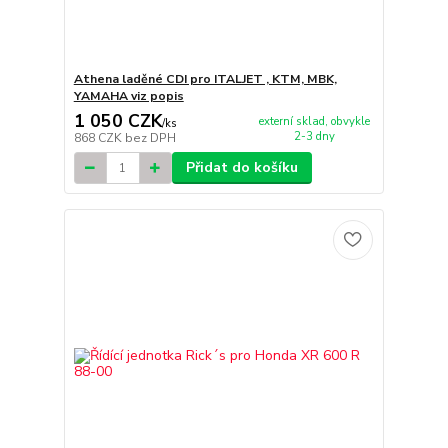
Athena laděné CDI pro ITALJET , KTM, MBK,
YAMAHA viz popis
1 050 CZK
externí sklad, obvykle
/
ks
2-3 dny
868 CZK
bez DPH
Přidat do košíku