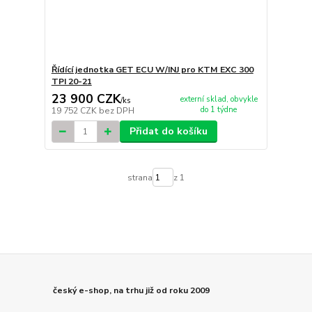
Řídící jednotka GET ECU W/INJ pro KTM EXC 300
TPI 20-21
23 900 CZK
externí sklad, obvykle
/
ks
do 1 týdne
19 752 CZK
bez DPH
Přidat do košíku
strana
z 1
český e-shop, na trhu již od roku 2009