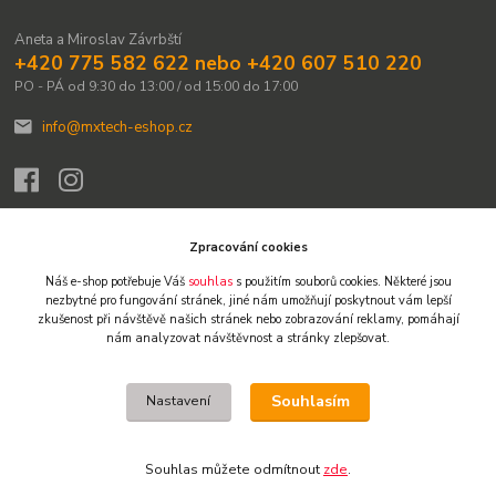
Aneta a Miroslav Závrbští
+420 775 582 622 nebo +420 607 510 220
PO - PÁ od 9:30 do 13:00 / od 15:00 do 17:00
info@mxtech-eshop.cz
Zpracování cookies
Náš e-shop potřebuje Váš
souhlas
s použitím souborů cookies. Některé jsou
Upravit sběr cookies.
nezbytné pro fungování stránek,
jiné nám umožňují poskytnout vám lepší
zkušenost při návštěvě našich stránek nebo zobrazování reklamy,
pomáhají
nám analyzovat návštěvnost a stránky zlepšovat.
© 2009-2026 Všechna práva vyhrazena. Obsah těchto webových stránek je
chráněn autorským právem. Není-li uvedeno jinak, není dovoleno obsah
přebírat, kopírovat, reprodukovat ani dále šířit jinými kanály. Výjimkou je tisk
Souhlasím
Nastavení
pro osobní potřebu a stručné citace či náhledy na sociálních sítích s
uvedením zdroje. Jakékoliv další užití obsahu vyžaduje předchozí písemný
souhlas. Vlastníkem a provozovatelem webu je Miroslav Závrbský.
Souhlas můžete odmítnout
zde
.
Vytvořeno na
Eshop-rychle.cz