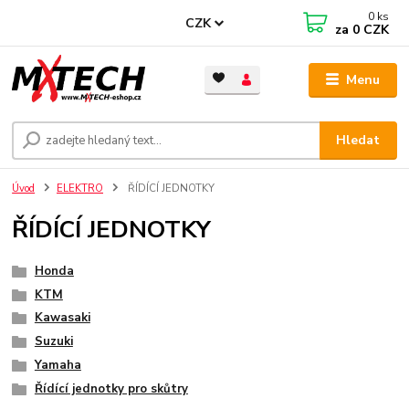
0
ks
CZK
za
0 CZK
Menu
Hledat
Úvod
ELEKTRO
ŘÍDÍCÍ JEDNOTKY
ŘÍDÍCÍ JEDNOTKY
Honda
KTM
Kawasaki
Suzuki
Yamaha
Řídící jednotky pro skůtry