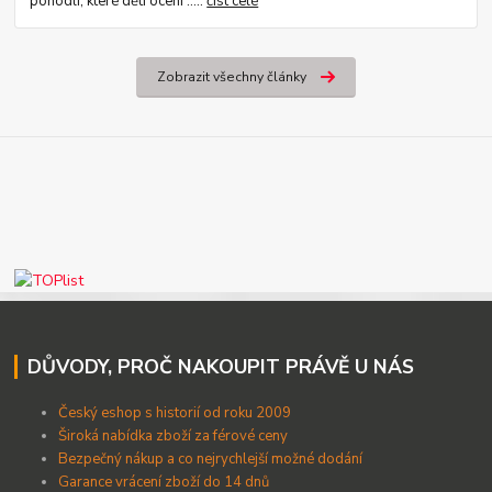
pohodlí, které děti ocení .....
číst celé
Zobrazit všechny články
DŮVODY, PROČ NAKOUPIT PRÁVĚ U NÁS
Český eshop s historií od roku 2009
Široká nabídka zboží za férové ceny
B
ezpečný nákup a co nejrychlejší možné dodání
Garance vrácení zboží do 14 dnů