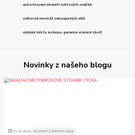
autorizovaní dealeři světových značek
odborná montáž zakoupených dílů
výdejní místo eshopu, garance vrácení zboží
Novinky z našeho blogu
03
.
08
.
2026
NOVINKY Z ESHOPU 2026