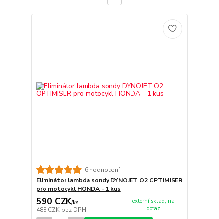
6 hodnocení
Eliminátor lambda sondy DYNOJET O2 OPTIMISER
pro motocykl HONDA - 1 kus
590 CZK
externí sklad, na
/
ks
dotaz
488 CZK
bez DPH