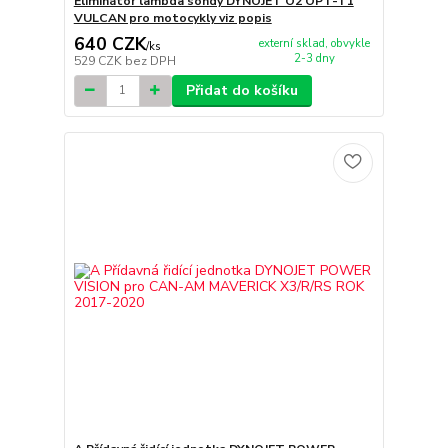
Eliminátor lambda sondy DYNOJET O2 OPT-T1
VULCAN pro motocykly viz popis
640 CZK
externí sklad, obvykle
/
ks
2-3 dny
529 CZK
bez DPH
Přidat do košíku