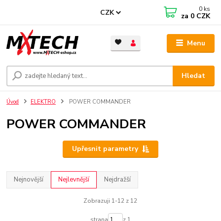
0
ks
CZK
za
0 CZK
Menu
Hledat
Úvod
ELEKTRO
POWER COMMANDER
POWER COMMANDER
Upřesnit parametry
Nejnovější
Nejlevnější
Nejdražší
Zobrazuji 1-12 z 12
strana
z 1