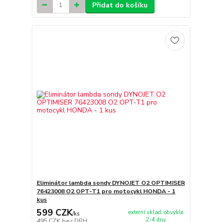
Přidat do košíku
Eliminátor lambda sondy DYNOJET O2 OPTIMISER
76423008 O2 OPT-T1 pro motocykl HONDA - 1
kus
599 CZK
externí sklad, obvykle
/
ks
2-4 dny
495 CZK
bez DPH