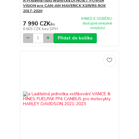
A Přídavná řidící jednotka DYNOJET POWER
VISION pro CAN-AM MAVERICK X3/R/RS ROK
2017-2020
IHNED K ODBĚRU -
7 990 CZK
dostupné omezené
/
ks
množství
6 603 CZK
bez DPH
Přidat do košíku