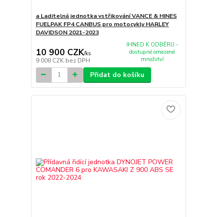
a Laditelná jednotka vstřikování VANCE & HINES
FUELPAK FP4 CANBUS pro motocykly HARLEY
DAVIDSON 2021-2023
IHNED K ODBĚRU -
10 900 CZK
dostupné omezené
/
ks
množství
9 008 CZK
bez DPH
Přidat do košíku