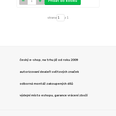
Přidat do košíku
strana
z 1
český e-shop, na trhu již od roku 2009
autorizovaní dealeři světových značek
odborná montáž zakoupených dílů
výdejní místo eshopu, garance vrácení zboží