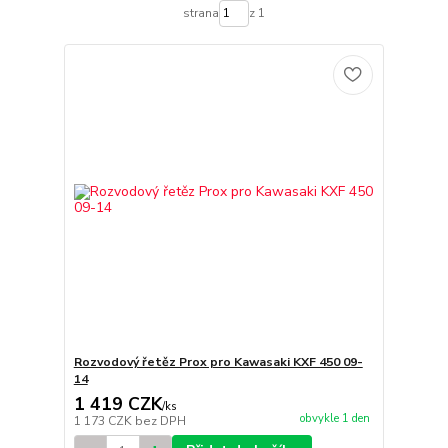
strana
z 1
Rozvodový řetěz Prox pro Kawasaki KXF 450 09-
14
1 419 CZK
/
ks
obvykle 1 den
1 173 CZK
bez DPH