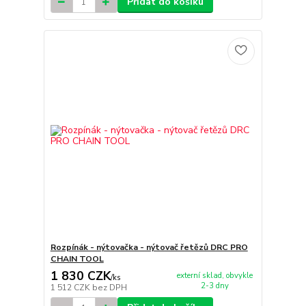
Přidat do košíku
Rozpínák - nýtovačka - nýtovač řetězů DRC PRO
CHAIN TOOL
1 830 CZK
externí sklad, obvykle
/
ks
2-3 dny
1 512 CZK
bez DPH