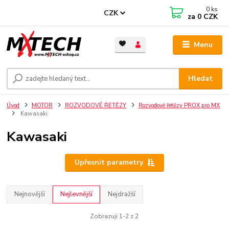
0
ks
CZK
za
0 CZK
Menu
Hledat
Úvod
MOTOR
ROZVODOVÉ ŘETĚZY
Rozvodové řetězy PROX pro MX
Kawasaki
Kawasaki
Upřesnit parametry
Nejnovější
Nejlevnější
Nejdražší
Zobrazuji 1-2 z 2