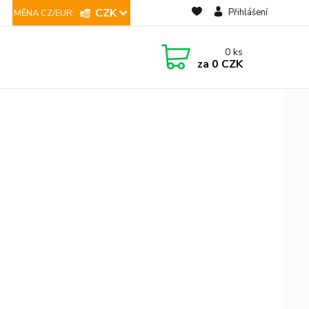
CZK
Přihlášení
0
ks
za
0 CZK