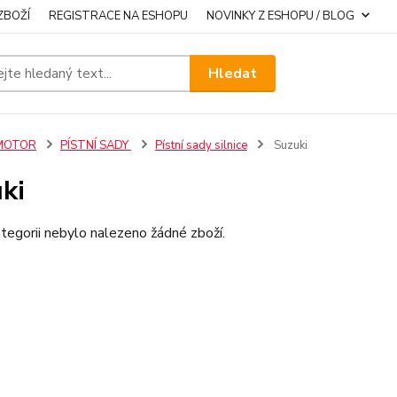
ZBOŽÍ
REGISTRACE NA ESHOPU
NOVINKY Z ESHOPU / BLOG
Hledat
MOTOR
PÍSTNÍ SADY
Pístní sady silnice
Suzuki
ki
tegorii nebylo nalezeno žádné zboží.