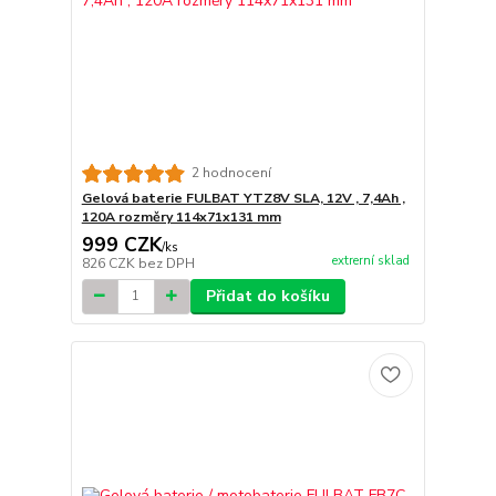
2 hodnocení
Gelová baterie FULBAT YTZ8V SLA, 12V , 7,4Ah ,
120A rozměry 114x71x131 mm
999 CZK
/
ks
extrerní sklad
826 CZK
bez DPH
Přidat do košíku