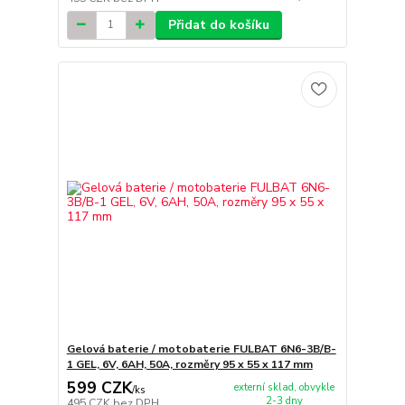
Přidat do košíku
Gelová baterie / motobaterie FULBAT 6N6-3B/B-
1 GEL, 6V, 6AH, 50A, rozměry 95 x 55 x 117 mm
599 CZK
externí sklad, obvykle
/
ks
2-3 dny
495 CZK
bez DPH