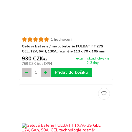
1 hodnocení
Gelová baterie / motobaterie FULBAT FTZ7S
GEL, 12V, 6AH, 130A, rozměry 113 x 70 x 105 mm
930 CZK
externí sklad, obvykle
/
ks
2-3 dny
769 CZK
bez DPH
Přidat do košíku