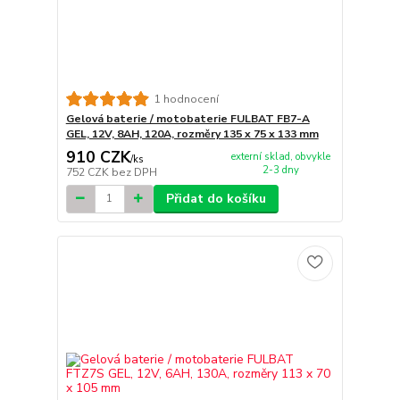
1 hodnocení
Gelová baterie / motobaterie FULBAT FB7-A
GEL, 12V, 8AH, 120A, rozměry 135 x 75 x 133 mm
910 CZK
externí sklad, obvykle
/
ks
2-3 dny
752 CZK
bez DPH
Přidat do košíku