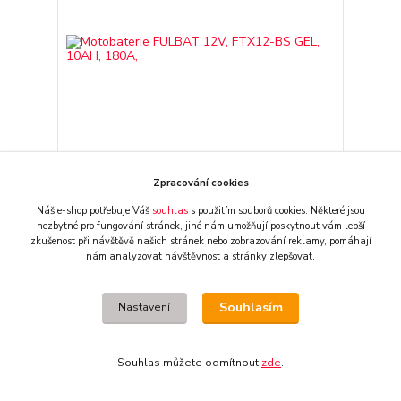
Zpracování cookies
Motobaterie FULBAT 12V, FTX12-BS GEL, 10AH,
180A,
Náš e-shop potřebuje Váš
souhlas
s použitím souborů cookies. Některé jsou
nezbytné pro fungování stránek,
jiné nám umožňují poskytnout vám lepší
1 170 CZK
/
ks
zkušenost při návštěvě našich stránek nebo zobrazování reklamy,
pomáhají
externí sklad - 2 dny
967 CZK
bez DPH
nám analyzovat návštěvnost a stránky zlepšovat.
Přidat do košíku
Souhlasím
Nastavení
Souhlas můžete odmítnout
zde
.