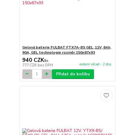
Gelová baterie FULBAT FTX7A-BS GEL, 12V, 6Ah,
90A, GEL technologie rozměr 150x87x93
940 CZK
/
ks
externí sklad - 2 dny
777 CZK
bez DPH
Přidat do košíku