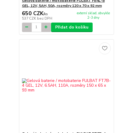
Gelová baterie / motobaterie FULBAT FB4L-B
GEL, 12V, 5AH, 50A, rozměry 120 x 70 x 92 mm
650 CZK
externí sklad, obvykle
/
ks
2-3 dny
537 CZK
bez DPH
Přidat do košíku