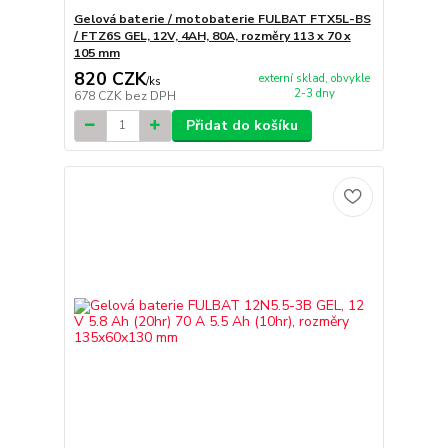
Gelová baterie / motobaterie FULBAT FTX5L-BS
/ FTZ6S GEL, 12V, 4AH, 80A, rozměry 113 x 70 x
105 mm
820 CZK
externí sklad, obvykle
/
ks
2-3 dny
678 CZK
bez DPH
Přidat do košíku