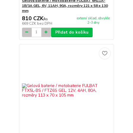
Gelová baterie / motobaterie FULBAT 6N11A-
1B/3A GEL, 6V, 11AH, 90A, rozměry 121 x 58 x 130
mm
810 CZK
externí sklad, obvykle
/
ks
2-3 dny
669 CZK
bez DPH
Přidat do košíku