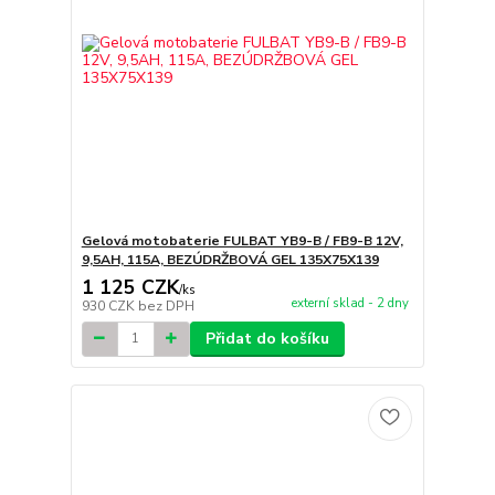
Gelová motobaterie FULBAT YB9-B / FB9-B 12V,
9,5AH, 115A, BEZÚDRŽBOVÁ GEL 135X75X139
1 125 CZK
/
ks
externí sklad - 2 dny
930 CZK
bez DPH
Přidat do košíku