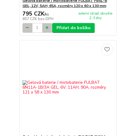
Gelová baterie / motobaterie FULBAT FB5L-B
GEL, 12V, 5AH, 65A, rozměry 120 x 60 x 130 mm
795 CZK
externí sklad, obvykle
/
ks
2-3 dny
657 CZK
bez DPH
Přidat do košíku