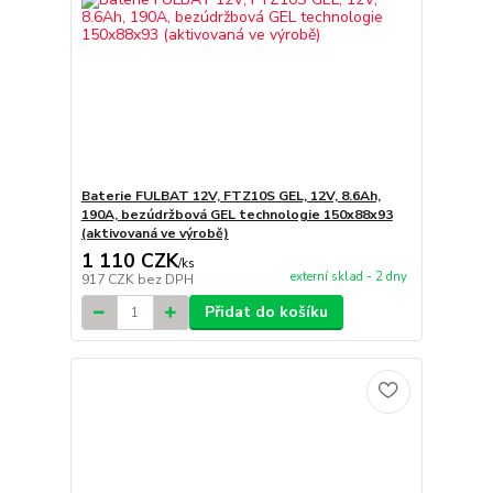
Baterie FULBAT 12V, FTZ10S GEL, 12V, 8.6Ah,
190A, bezúdržbová GEL technologie 150x88x93
(aktivovaná ve výrobě)
1 110 CZK
/
ks
externí sklad - 2 dny
917 CZK
bez DPH
Přidat do košíku