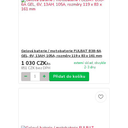
Gelová baterie / motobaterie FULBAT B38-6A
GEL, 6V, 13AH, 105A, rozměry 119 x 83 x 161 mm
1 030 CZK
externí sklad, obvykle
/
ks
2-3 dny
851 CZK
bez DPH
Přidat do košíku