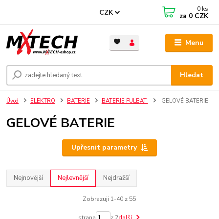
0
ks
CZK
za
0 CZK
Menu
Hledat
Úvod
ELEKTRO
BATERIE
BATERIE FULBAT
GELOVÉ BATERIE
GELOVÉ BATERIE
Upřesnit parametry
Nejnovější
Nejlevnější
Nejdražší
Zobrazuji 1-40 z 55
strana
z 2
další