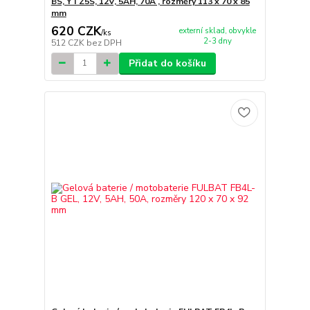
BS, YTZ5S, 12V, 5AH, 70A , rozměry 113 x 70 x 85
mm
620 CZK
externí sklad, obvykle
/
ks
2-3 dny
512 CZK
bez DPH
Přidat do košíku