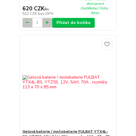
dostupnost
620 CZK
zboží/dodací lhůta -
/
ks
dotaz
512 CZK
bez DPH
Přidat do košíku
Gelová baterie / motobaterie FULBAT YTX4L-