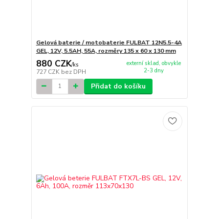
Gelová baterie / motobaterie FULBAT 12N5.5-4A
GEL, 12V, 5.5AH, 55A, rozměry 135 x 60 x 130 mm
880 CZK
externí sklad, obvykle
/
ks
2-3 dny
727 CZK
bez DPH
Přidat do košíku