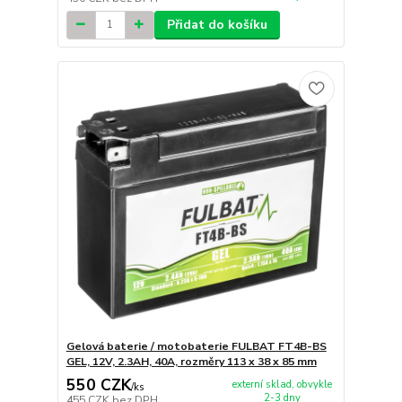
Přidat do košíku
Gelová baterie / motobaterie FULBAT FT4B-BS
GEL, 12V, 2.3AH, 40A, rozměry 113 x 38 x 85 mm
550 CZK
externí sklad, obvykle
/
ks
2-3 dny
455 CZK
bez DPH