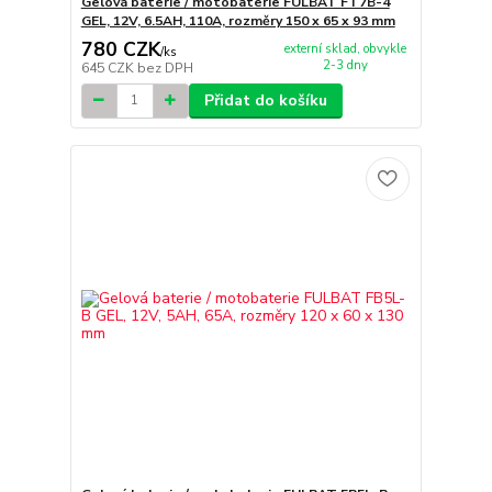
Gelová baterie / motobaterie FULBAT FT7B-4
GEL, 12V, 6.5AH, 110A, rozměry 150 x 65 x 93 mm
780 CZK
externí sklad, obvykle
/
ks
2-3 dny
645 CZK
bez DPH
Přidat do košíku