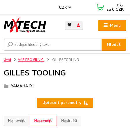
0
ks
CZK
za
0 CZK
Menu
Hledat
Úvod
VŠE PRO SILNICI
GILLES TOOLING
GILLES TOOLING
YAMAHA R1
Upřesnit parametry
Nejnovější
Nejlevnější
Nejdražší