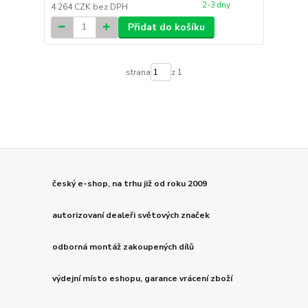
2-3 dny
4 264 CZK
bez DPH
Přidat do košíku
strana
z 1
český e-shop, na trhu již od roku 2009
autorizovaní dealeři světových značek
odborná montáž zakoupených dílů
výdejní místo eshopu, garance vrácení zboží