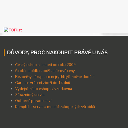
DŮVODY, PROČ NAKOUPIT PRÁVĚ U NÁS
Český eshop s historií od roku 2009
Široká nabídka zboží za férové ceny
B
ezpečný nákup a co nejrychlejší možné dodání
Garance vrácení zboží do 14 dnů
Výdejní místo eshopu / vzorkovna
Zákaznický servis
Odborné poradenství
Kompletní servis a montáž zakopených výrobků