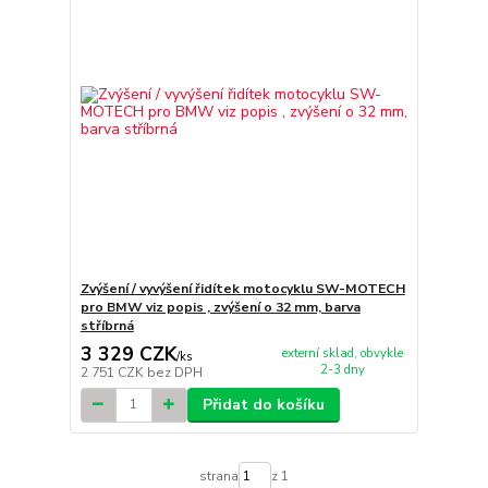
Zvýšení / vyvýšení řidítek motocyklu SW-MOTECH
pro BMW viz popis , zvýšení o 32 mm, barva
stříbrná
3 329 CZK
externí sklad, obvykle
/
ks
2-3 dny
2 751 CZK
bez DPH
Přidat do košíku
strana
z 1