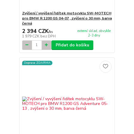
Zvýšení / vyvýšení řidítek motocyklu SW-MOTECH
pro BMW R 1200 GS 04-07 , zvýšení o 30 mm, barva
černá
2 394 CZK
externí sklad, obvykle
/
ks
2-3 dny
1 979 CZK
bez DPH
Přidat do košíku
Doprava ZDARMA