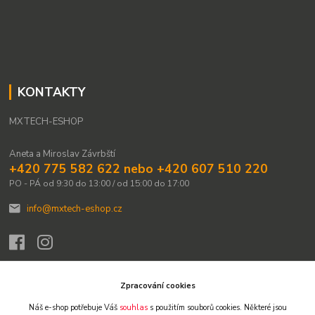
KONTAKTY
MXTECH-ESHOP
Aneta a Miroslav Závrbští
+420 775 582 622 nebo +420 607 510 220
PO - PÁ od 9:30 do 13:00 / od 15:00 do 17:00
info@mxtech-eshop.cz
Zpracování cookies
Náš e-shop potřebuje Váš
souhlas
s použitím souborů cookies. Některé jsou
Upravit sběr cookies.