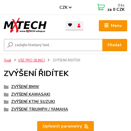
0
ks
CZK
za
0 CZK
Menu
Hledat
Úvod
VŠE PRO SILNICI
ZVÝŠENÍ ŘIDÍTEK
ZVÝŠENÍ ŘIDÍTEK
ZVÝŠENÍ BMW
ZVÝŠENÍ KAWASAKI
ZVÝŠENÍ KTM/ SUZUKI
ZVÝŠENÍ TRIUMPH / YAMAHA
Upřesnit parametry