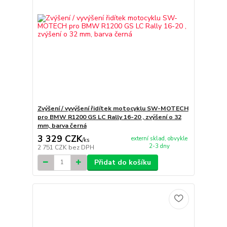
Zvýšení / vyvýšení řidítek motocyklu SW-MOTECH
pro BMW R1200 GS LC Rally 16-20 , zvýšení o 32
mm, barva černá
3 329 CZK
externí sklad, obvykle
/
ks
2-3 dny
2 751 CZK
bez DPH
Přidat do košíku