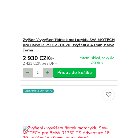
Zvýšení / vyvýšení řidítek motocyklu SW-MOTECH
pro BMW R1250 GS 18-20 , zvýšení o 40 mm, barva
černá
2 930 CZK
externí sklad, obvykle
/
ks
2-3 dny
2 421 CZK
bez DPH
Přidat do košíku
Doprava ZDARMA