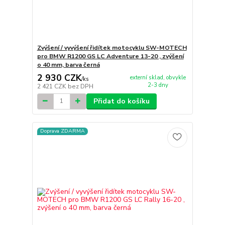
Zvýšení / vyvýšení řidítek motocyklu SW-MOTECH
pro BMW R1200 GS LC Adventure 13-20 , zvýšení
o 40 mm, barva černá
2 930 CZK
externí sklad, obvykle
/
ks
2-3 dny
2 421 CZK
bez DPH
Přidat do košíku
Doprava ZDARMA