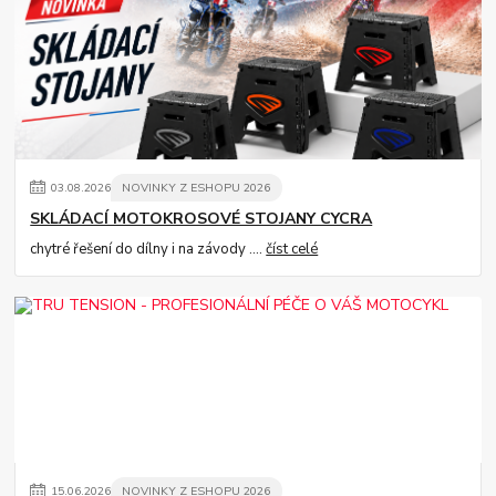
03
.
08
.
2026
NOVINKY Z ESHOPU 2026
SKLÁDACÍ MOTOKROSOVÉ STOJANY CYCRA
chytré řešení do dílny i na závody ....
číst celé
15
.
06
.
2026
NOVINKY Z ESHOPU 2026