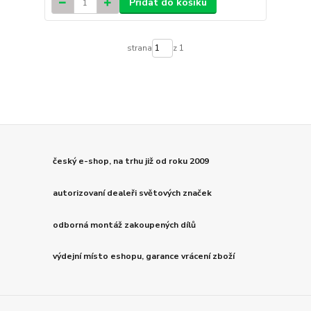
Přidat do košíku
strana
z 1
český e-shop, na trhu již od roku 2009
autorizovaní dealeři světových značek
odborná montáž zakoupených dílů
výdejní místo eshopu, garance vrácení zboží