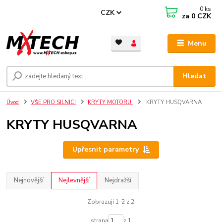
0
ks
CZK
za
0 CZK
Menu
Hledat
Úvod
VŠE PRO SILNICI
KRYTY MOTORU
KRYTY HUSQVARNA
KRYTY HUSQVARNA
Upřesnit parametry
Nejnovější
Nejlevnější
Nejdražší
Zobrazuji 1-2 z 2
strana
z 1