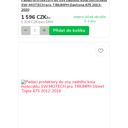
Padací protektory do osy zadního kola motocyklu
SW-MOTECH pro TRIUMPH Daytona 675 2013-
2020
1 596 CZK
externí sklad, obvykle
/
ks
2-3 dny
1 319 CZK
bez DPH
Přidat do košíku