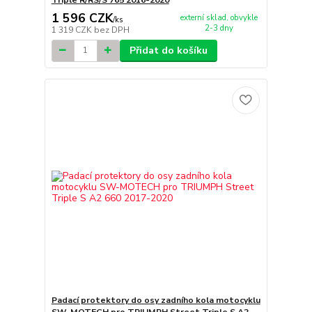
Triple R/RS/S 765 2016-2020
1 596 CZK
externí sklad, obvykle
/
ks
2-3 dny
1 319 CZK
bez DPH
Přidat do košíku
Padací protektory do osy zadního kola motocyklu