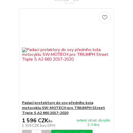
Padací protektory do osy předního kola
motocyklu SW-MOTECH pro TRIUMPH Street
Triple S A2 660 2017-2020
1 596 CZK
externí sklad, obvykle
/
ks
2-3 dny
1 319 CZK
bez DPH