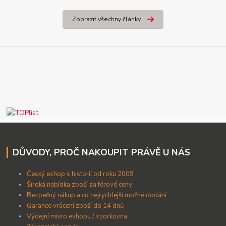
Zobrazit všechny články
DŮVODY, PROČ NAKOUPIT PRÁVĚ U NÁS
Český eshop s historií od roku 2009
Široká nabídka zboží za férové ceny
B
ezpečný nákup a co nejrychlejší možné dodání
Garance vrácení zboží do 14 dnů
Výdejní místo eshopu / vzorkovna