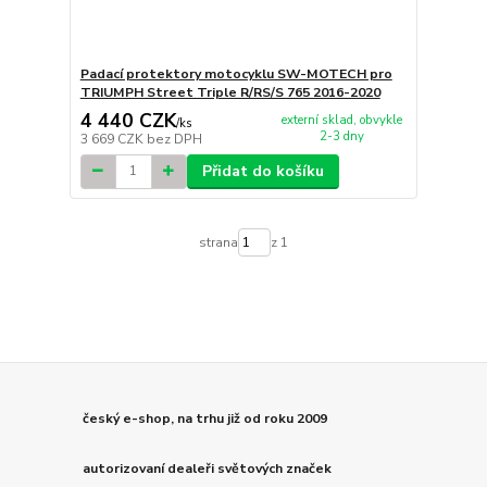
Padací protektory motocyklu SW-MOTECH pro
TRIUMPH Street Triple R/RS/S 765 2016-2020
4 440 CZK
externí sklad, obvykle
/
ks
2-3 dny
3 669 CZK
bez DPH
Přidat do košíku
strana
z 1
český e-shop, na trhu již od roku 2009
autorizovaní dealeři světových značek