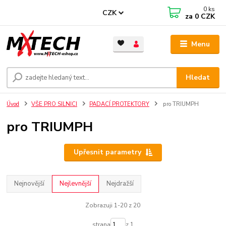
0
ks
CZK
za
0 CZK
Menu
Hledat
Úvod
VŠE PRO SILNICI
PADACÍ PROTEKTORY
pro TRIUMPH
pro TRIUMPH
Upřesnit parametry
Nejnovější
Nejlevnější
Nejdražší
Zobrazuji 1-20 z 20
strana
z 1