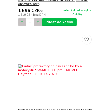
SW-MOTECH pro TRIUMPH Street Triple S A2
660 2017-2020
1 596 CZK
externí sklad, obvykle
/
ks
2-3 dny
1 319 CZK
bez DPH
Přidat do košíku