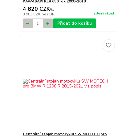
KAWASAKI KLR 650 rok 2008-2018
4 820 CZK
/
ks
externí sklad
3 983 CZK
bez DPH
Přidat do košíku
Centrální stojan motocyklu SW MOTECH pro