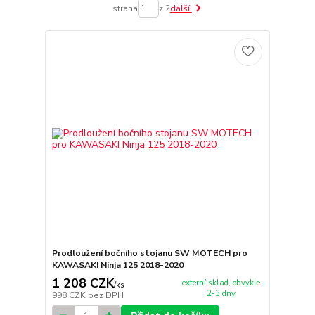
strana
z 2
další
Prodloužení bočního stojanu SW MOTECH pro
KAWASAKI Ninja 125 2018-2020
1 208 CZK
externí sklad, obvykle
/
ks
2-3 dny
998 CZK
bez DPH