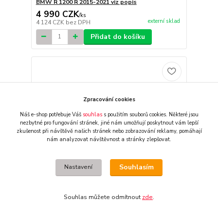
BMW R 1200 R 2015-2021 viz popis
4 990 CZK
/
ks
externí sklad
4 124 CZK
bez DPH
Přidat do košíku
Zpracování cookies
Náš e-shop potřebuje Váš
souhlas
s použitím souborů cookies. Některé jsou
nezbytné pro fungování stránek,
jiné nám umožňují poskytnout vám lepší
zkušenost při návštěvě našich stránek nebo zobrazování reklamy,
pomáhají
nám analyzovat návštěvnost a stránky zlepšovat.
Souhlasím
Nastavení
Souhlas můžete odmítnout
zde
.
Centrální stojan motocyklu SW MOTECH pro