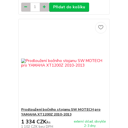
Přidat do košíku
Prodloužení bočního stojanu SW MOTECH pro
YAMAHA XT1200Z 2010-2013
1 334 CZK
externí sklad, obvykle
/
ks
2-3 dny
1 102 CZK
bez DPH