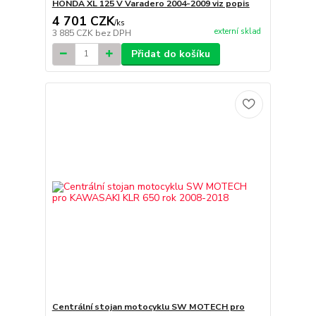
HONDA XL 125 V Varadero 2004-2009 viz popis
4 701 CZK
/
ks
externí sklad
3 885 CZK
bez DPH
Přidat do košíku
Centrální stojan motocyklu SW MOTECH pro