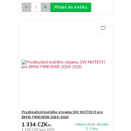
Přidat do košíku
Prodloužení bočního stojanu SW MOTECH pro
BMW F900 R/XR 2019-2020
1 334 CZK
externí sklad, obvykle
/
ks
2-3 dny
1 102 CZK
bez DPH