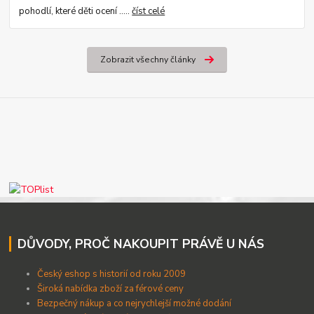
pohodlí, které děti ocení .....
číst celé
Zobrazit všechny články
DŮVODY, PROČ NAKOUPIT PRÁVĚ U NÁS
Český eshop s historií od roku 2009
Široká nabídka zboží za férové ceny
B
ezpečný nákup a co nejrychlejší možné dodání