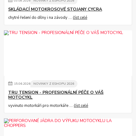
03
.
08
.
2026
NOVINKY Z ESHOPU 2026
SKLÁDACÍ MOTOKROSOVÉ STOJANY CYCRA
chytré řešení do dílny i na závody ....
číst celé
15
.
06
.
2026
NOVINKY Z ESHOPU 2026
TRU TENSION - PROFESIONÁLNÍ PÉČE O VÁŠ
MOTOCYKL
vyvinuto motorkáři pro motorkáře ....
číst celé