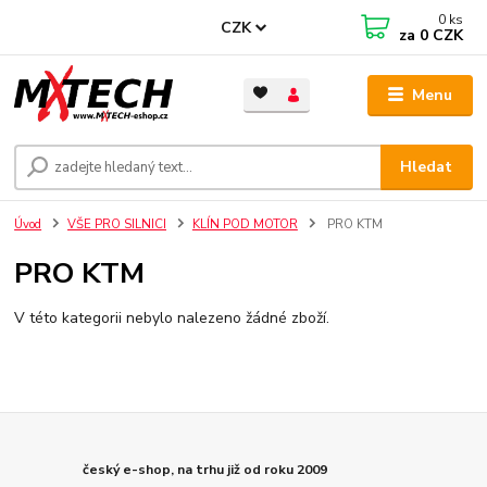
0
ks
CZK
za
0 CZK
Menu
Hledat
Úvod
VŠE PRO SILNICI
KLÍN POD MOTOR
PRO KTM
PRO KTM
V této kategorii nebylo nalezeno žádné zboží.
český e-shop, na trhu již od roku 2009