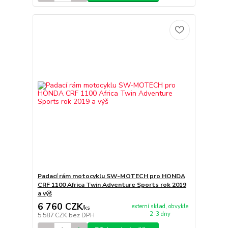
Padací rám motocyklu SW-MOTECH pro HONDA
CRF 1100 Africa Twin Adventure Sports rok 2019
a výš
6 760 CZK
externí sklad, obvykle
/
ks
2-3 dny
5 587 CZK
bez DPH