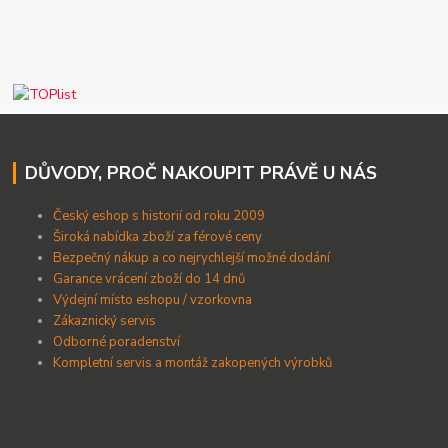
DŮVODY, PROČ NAKOUPIT PRÁVĚ U NÁS
Český eshop s historií od roku 2009
Široká nabídka zboží za férové ceny
B
ezpečný nákup a co nejrychlejší možné dodání
Garance vrácení zboží do 14 dnů
Výdejní místo eshopu / vzorkovna
Zákaznický servis
Odborné poradenství
Kompletní servis a montáž zakopených výrobků