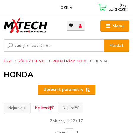
0
ks
CZK
za
0 CZK
Menu
Hledat
Úvod
VŠE PRO SILNICI
PADACÍ RÁMY MOTO
HONDA
HONDA
Upřesnit parametry
Nejnovější
Nejlevnější
Nejdražší
Zobrazuji 1-17 z 17
strana
z 1