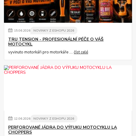
15
.
06
.
2026
NOVINKY Z ESHOPU 2026
TRU TENSION - PROFESIONÁLNÍ PÉČE O VÁŠ
MOTOCYKL
vyvinuto motorkáři pro motorkáře ....
číst celé
12
.
06
.
2026
NOVINKY Z ESHOPU 2026
PERFOROVANÉ JÁDRA DO VÝFUKU MOTOCYKLU LA
CHOPPERS