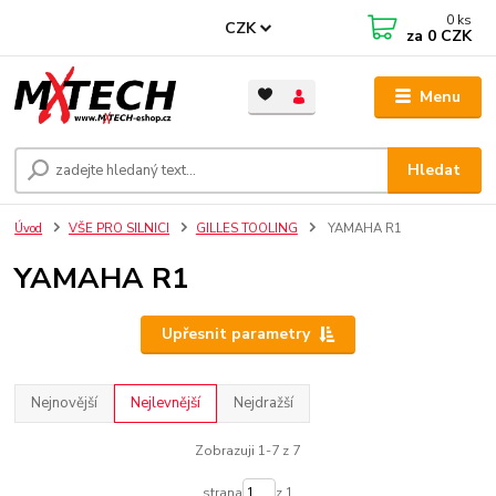
0
ks
CZK
za
0 CZK
Menu
Hledat
Úvod
VŠE PRO SILNICI
GILLES TOOLING
YAMAHA R1
YAMAHA R1
Upřesnit parametry
Nejnovější
Nejlevnější
Nejdražší
Zobrazuji 1-7 z 7
strana
z 1