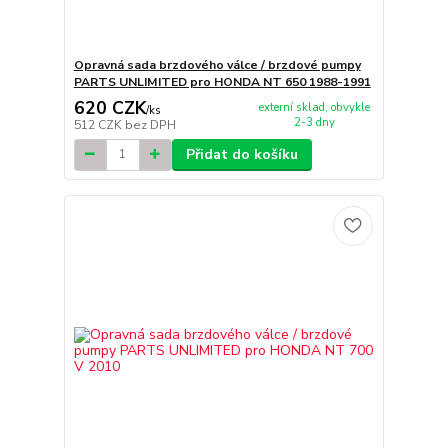
Opravná sada brzdového válce / brzdové pumpy
PARTS UNLIMITED pro HONDA NT 650 1988-1991
620 CZK
externí sklad, obvykle
/
ks
2-3 dny
512 CZK
bez DPH
Přidat do košíku