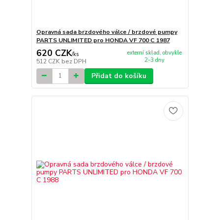
Opravná sada brzdového válce / brzdové pumpy
PARTS UNLIMITED pro HONDA VF 700 C 1987
620 CZK
externí sklad, obvykle
/
ks
2-3 dny
512 CZK
bez DPH
Přidat do košíku