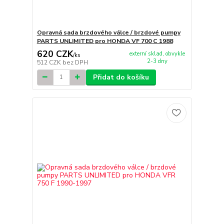
Opravná sada brzdového válce / brzdové pumpy
PARTS UNLIMITED pro HONDA VF 700 C 1988
620 CZK
externí sklad, obvykle
/
ks
2-3 dny
512 CZK
bez DPH
Přidat do košíku