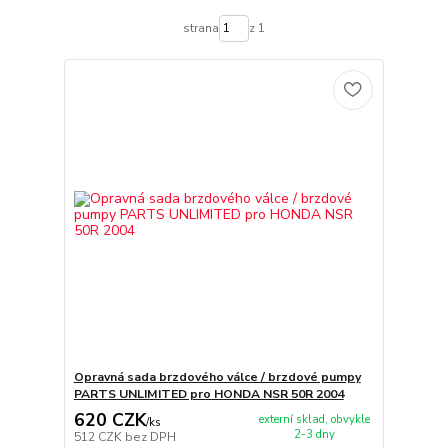
strana
z 1
Opravná sada brzdového válce / brzdové pumpy
PARTS UNLIMITED pro HONDA NSR 50R 2004
620 CZK
externí sklad, obvykle
/
ks
2-3 dny
512 CZK
bez DPH