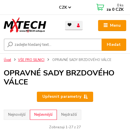
0
ks
CZK
za
0 CZK
Menu
Hledat
Úvod
VŠE PRO SILNICI
OPRAVNÉ SADY BRZDOVÉHO VÁLCE
OPRAVNÉ SADY BRZDOVÉHO
VÁLCE
Upřesnit parametry
Nejnovější
Nejlevnější
Nejdražší
Zobrazuji 1-27 z 27