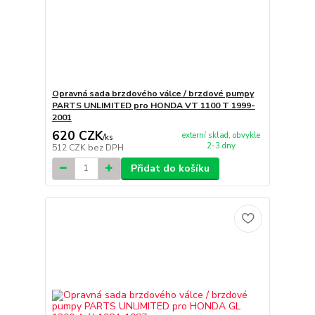
Opravná sada brzdového válce / brzdové pumpy
PARTS UNLIMITED pro HONDA VT 1100 T 1999-
2001
620 CZK
externí sklad, obvykle
/
ks
2-3 dny
512 CZK
bez DPH
Přidat do košíku