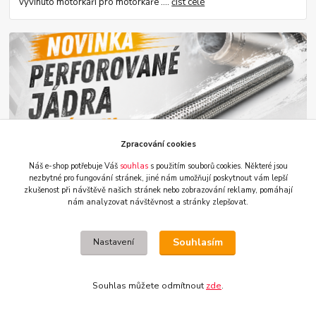
vyvinuto motorkáři pro motorkáře ....
číst celé
Zpracování cookies
12
.
06
.
2026
NOVINKY Z ESHOPU 2026
Náš e-shop potřebuje Váš
souhlas
s použitím souborů cookies. Některé jsou
PERFOROVANÉ JÁDRA DO VÝFUKU MOTOCYKLU LA
nezbytné pro fungování stránek,
jiné nám umožňují poskytnout vám lepší
CHOPPERS
zkušenost při návštěvě našich stránek nebo zobrazování reklamy,
pomáhají
nám analyzovat návštěvnost a stránky zlepšovat.
pro opravy, repase i vlastní výrobu....
číst celé
Souhlasím
Nastavení
Souhlas můžete odmítnout
zde
.