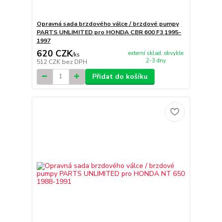
Opravná sada brzdového válce / brzdové pumpy
PARTS UNLIMITED pro HONDA CBR 600 F3 1995-
1997
620 CZK
externí sklad, obvykle
/
ks
2-3 dny
512 CZK
bez DPH
Přidat do košíku