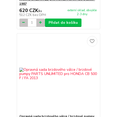
1987
620 CZK
externí sklad, obvykle
/
ks
2-3 dny
512 CZK
bez DPH
Přidat do košíku
Opravná sada brzdového válce / brzdové pumpy