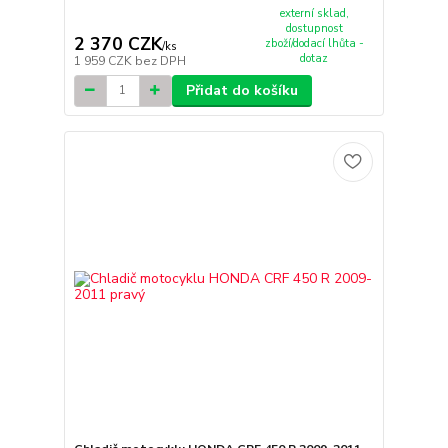
externí sklad,
dostupnost
2 370 CZK
zboží/dodací lhůta -
/
ks
dotaz
1 959 CZK
bez DPH
Přidat do košíku