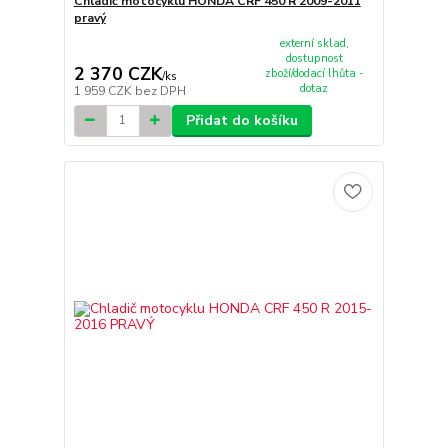
Chladič motocyklu HONDA CRF 450 R 2009-2011
pravý
externí sklad,
dostupnost
2 370 CZK
zboží/dodací lhůta -
/
ks
dotaz
1 959 CZK
bez DPH
Přidat do košíku