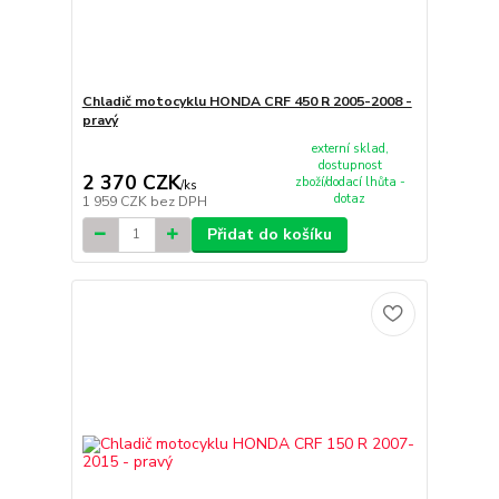
Chladič motocyklu HONDA CRF 450 R 2005-2008 -
pravý
externí sklad,
dostupnost
2 370 CZK
zboží/dodací lhůta -
/
ks
dotaz
1 959 CZK
bez DPH
Přidat do košíku