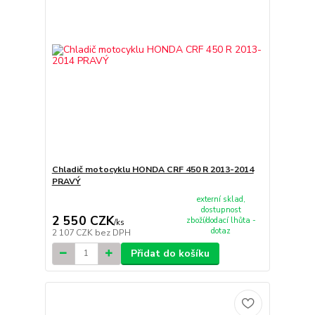
Chladič motocyklu HONDA CRF 450 R 2013-2014
PRAVÝ
externí sklad,
dostupnost
2 550 CZK
zboží/dodací lhůta -
/
ks
dotaz
2 107 CZK
bez DPH
Přidat do košíku