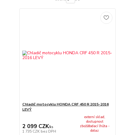
Chladič motocyklu HONDA CRF 450 R 2015-2016
LEVÝ
externí sklad,
dostupnost
2 099 CZK
zboží/dodací lhůta -
/
ks
dotaz
1 735 CZK
bez DPH