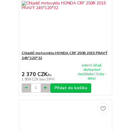
Chladič motocyklu HONDA CRF 250R 2015 PRAVÝ
245*120*32
externí sklad,
dostupnost
2 370 CZK
zboží/dodací lhůta -
/
ks
dotaz
1 959 CZK
bez DPH
Přidat do košíku