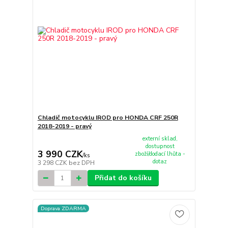
Chladič motocyklu IROD pro HONDA CRF 250R
2018-2019 - pravý
externí sklad,
dostupnost
3 990 CZK
zboží/dodací lhůta -
/
ks
dotaz
3 298 CZK
bez DPH
Přidat do košíku
Doprava ZDARMA