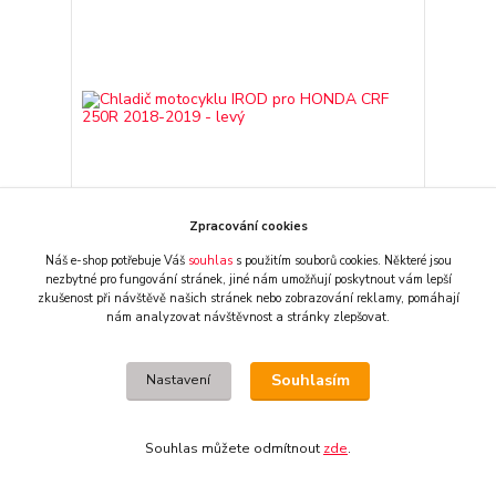
Zpracování cookies
Náš e-shop potřebuje Váš
souhlas
s použitím souborů cookies. Některé jsou
nezbytné pro fungování stránek,
jiné nám umožňují poskytnout vám lepší
Chladič motocyklu IROD pro HONDA CRF 250R
zkušenost při návštěvě našich stránek nebo zobrazování reklamy,
pomáhají
2018-2019 - levý
nám analyzovat návštěvnost a stránky zlepšovat.
externí sklad,
dostupnost
3 990 CZK
zboží/dodací lhůta -
/
ks
Souhlasím
Nastavení
dotaz
3 298 CZK
bez DPH
Přidat do košíku
Souhlas můžete odmítnout
zde
.
strana
z 1