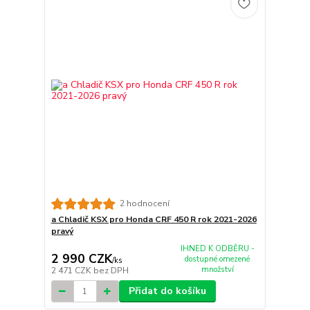
2 hodnocení
a Chladič KSX pro Honda CRF 450 R rok 2021-2026
pravý
IHNED K ODBĚRU -
2 990 CZK
dostupné omezené
/
ks
množství
2 471 CZK
bez DPH
Přidat do košíku