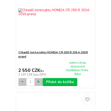
Chladič motocyklu HONDA CR 250 R 2014-2016
pravý
externí sklad,
dostupnost
2 550 CZK
zboží/dodací lhůta -
/
ks
dotaz
2 107 CZK
bez DPH
Přidat do košíku