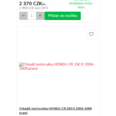
2 370 CZK
zboží/dodací lhůta -
/
ks
dotaz
1 959 CZK
bez DPH
Přidat do košíku
Chladič motocyklu HONDA CR 250 X 2004-2009
pravý