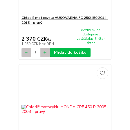
Chladič motocyklu HUSQVARNA FC 250/450 2014-
2015 - pravý
externí sklad,
dostupnost
2 370 CZK
zboží/dodací lhůta -
/
ks
dotaz
1 959 CZK
bez DPH
Přidat do košíku