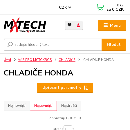
0
ks
CZK
za
0 CZK
Menu
Hledat
Úvod
VŠE PRO MOTOKROS
CHLADIČE
CHLADIČE HONDA
CHLADIČE HONDA
Upřesnit parametry
Nejnovější
Nejlevnější
Nejdražší
Zobrazuji 1-30 z 30
strana
z 1