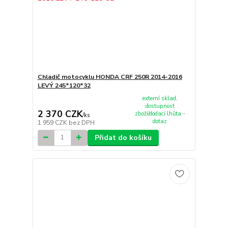
Chladič motocyklu HONDA CRF 250R 2014-2016
LEVÝ 245*120*32
externí sklad,
dostupnost
2 370 CZK
zboží/dodací lhůta -
/
ks
dotaz
1 959 CZK
bez DPH
Přidat do košíku