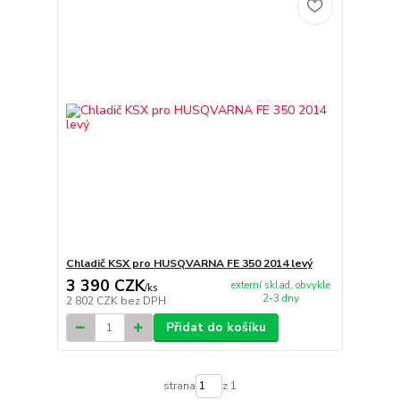
Chladič KSX pro HUSQVARNA FE 350 2014 levý
3 390 CZK
externí sklad, obvykle
/
ks
2-3 dny
2 802 CZK
bez DPH
Přidat do košíku
strana
z 1