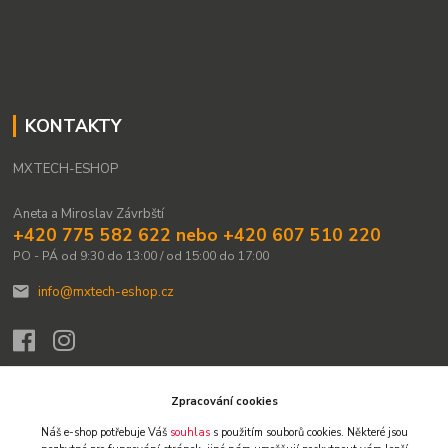
KONTAKTY
MXTECH-ESHOP
Aneta a Miroslav Závrbští
+420 775 582 622 nebo +420 607 510 220
PO - PÁ od 9:30 do 13:00 / od 15:00 do 17:00
info@mxtech-eshop.cz
Zpracování cookies
Náš e-shop potřebuje Váš
souhlas
s použitím souborů cookies. Některé jsou
Upravit sběr cookies.