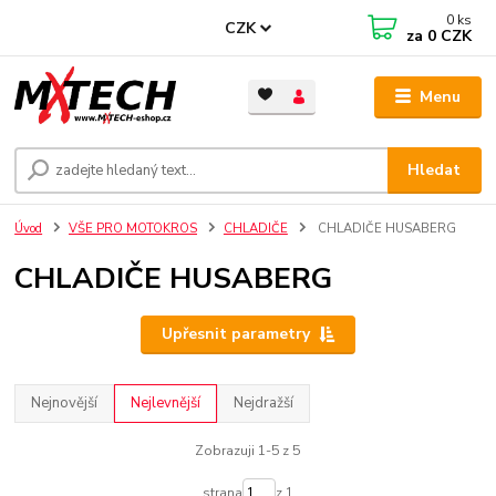
0
ks
CZK
za
0 CZK
Menu
Hledat
Úvod
VŠE PRO MOTOKROS
CHLADIČE
CHLADIČE HUSABERG
CHLADIČE HUSABERG
Upřesnit parametry
Nejnovější
Nejlevnější
Nejdražší
Zobrazuji 1-5 z 5
strana
z 1