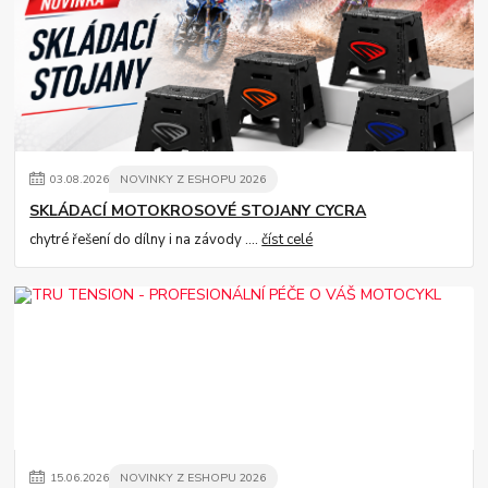
03
.
08
.
2026
NOVINKY Z ESHOPU 2026
SKLÁDACÍ MOTOKROSOVÉ STOJANY CYCRA
chytré řešení do dílny i na závody ....
číst celé
15
.
06
.
2026
NOVINKY Z ESHOPU 2026