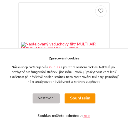
Zpracování cookies
Náš e-shop potřebuje Váš
souhlas
s použitím souborů cookies. Některé jsou
nezbytné pro fungování stránek,
jiné nám umožňují poskytnout vám lepší
zkušenost při návštěvě našich stránek nebo zobrazování reklamy,
pomáhají
nám analyzovat návštěvnost a stránky zlepšovat.
Naolejovaný vzduchový filtr MULTI AIR
Souhlasím
HUSQVARNA TC 125 rok 2026
Nastavení
399 CZK
/
ks
externí sklad - 2 dny
330 CZK
bez DPH
Souhlas můžete odmítnout
zde
.
Přidat do košíku