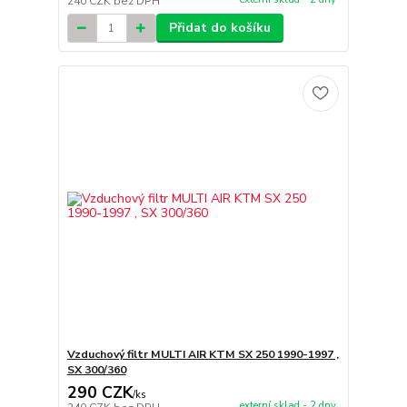
240 CZK
bez DPH
Přidat do košíku
Vzduchový filtr MULTI AIR KTM SX 250 1990-1997 ,
SX 300/360
290 CZK
/
ks
externí sklad - 2 dny