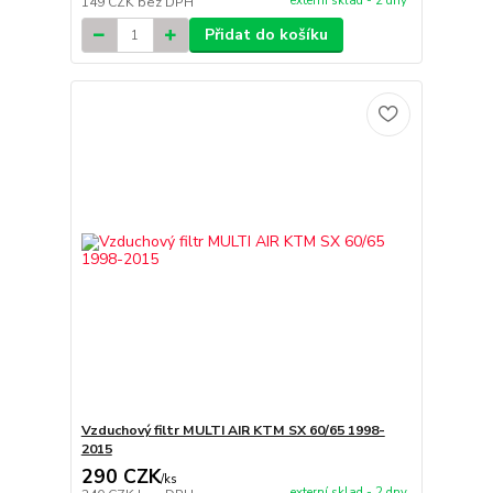
externí sklad - 2 dny
149 CZK
bez DPH
Přidat do košíku
Vzduchový filtr MULTI AIR KTM SX 60/65 1998-
2015
290 CZK
/
ks
externí sklad - 2 dny