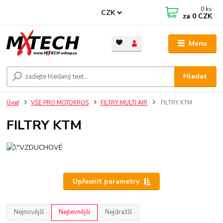
0
ks
CZK
za
0 CZK
Menu
Hledat
Úvod
VŠE PRO MOTOKROS
FILTRY MULTI AIR
FILTRY KTM
FILTRY KTM
Upřesnit parametry
Nejnovější
Nejlevnější
Nejdražší