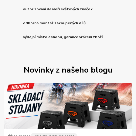
autorizovaní dealeři světových značek
odborná montáž zakoupených dílů
výdejní místo eshopu, garance vrácení zboží
Novinky z našeho blogu