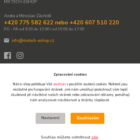
MXTECH-ESHOP
Aneta a Miroslav Závrbští
+420 775 582 622 nebo +420 607 510 220
PO - PÁ od 9:30 do 13:00 / od 15:00 do 17:00
info@mxtech-eshop.cz
Zpracování cookies
Náš e-shop potřebuje Váš
souhlas
s použitím souborů cookies. Některé jsou
Upravit sběr cookies.
nezbytné pro fungování stránek,
jiné nám umožňují poskytnout vám lepší
zkušenost při návštěvě našich stránek nebo zobrazování reklamy,
pomáhají
nám analyzovat návštěvnost a stránky zlepšovat.
© 2009-2026 Všechna práva vyhrazena. Obsah těchto webových stránek je
chráněn autorským právem. Není-li uvedeno jinak, není dovoleno obsah
přebírat, kopírovat, reprodukovat ani dále šířit jinými kanály. Výjimkou je tisk
Souhlasím
Nastavení
pro osobní potřebu a stručné citace či náhledy na sociálních sítích s
uvedením zdroje. Jakékoliv další užití obsahu vyžaduje předchozí písemný
souhlas. Vlastníkem a provozovatelem webu je Miroslav Závrbský.
Souhlas můžete odmítnout
zde
.