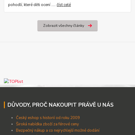
pohodlí, které děti ocení .....
číst celé
Zobrazit všechny články
DŮVODY, PROČ NAKOUPIT PRÁVĚ U NÁS
Český eshop s historií od roku 2009
Široká nabídka zboží za férové ceny
B
ezpečný nákup a co nejrychlejší možné dodání