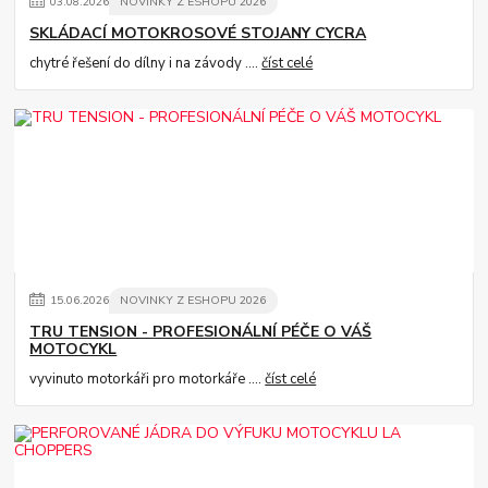
03
.
08
.
2026
NOVINKY Z ESHOPU 2026
SKLÁDACÍ MOTOKROSOVÉ STOJANY CYCRA
chytré řešení do dílny i na závody ....
číst celé
15
.
06
.
2026
NOVINKY Z ESHOPU 2026
TRU TENSION - PROFESIONÁLNÍ PÉČE O VÁŠ
MOTOCYKL
vyvinuto motorkáři pro motorkáře ....
číst celé