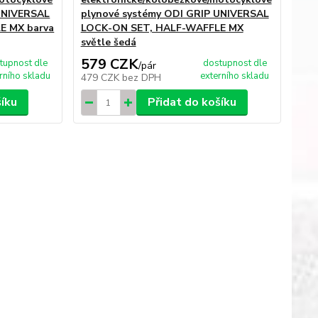
 UNIVERSAL
plynové systémy ODI GRIP UNIVERSAL
E MX barva
LOCK-ON SET, HALF-WAFFLE MX
světle šedá
579 CZK
tupnost dle
dostupnost dle
/
pár
rního skladu
externího skladu
479 CZK
bez DPH
šíku
Přidat do košíku