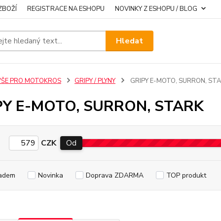
ZBOŽÍ
REGISTRACE NA ESHOPU
NOVINKY Z ESHOPU / BLOG
Hledat
VŠE PRO MOTOKROS
GRIPY / PLYNY
GRIPY E-MOTO, SURRON, ST
PY E-MOTO, SURRON, STARK
CZK
Od
adem
Novinka
Doprava ZDARMA
TOP produkt