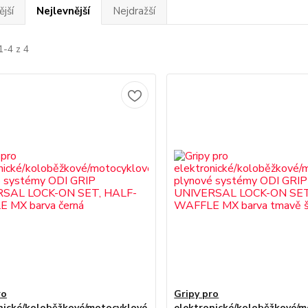
jší
Nejlevnější
Nejdražší
1-4 z 4
ro
Gripy pro
nické/koloběžkové/motocyklové
elektronické/koloběžkové/m