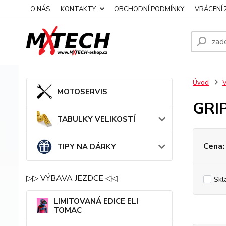
O NÁS
KONTAKTY
OBCHODNÍ PODMÍNKY
VRÁCENÍ 
Úvod
MOTOSERVIS
GRI
TABULKY VELIKOSTÍ
Cena:
TIPY NA DÁRKY
▷▷ VÝBAVA JEZDCE ◁◁
Skl
LIMITOVANÁ EDICE ELI
TOMAC