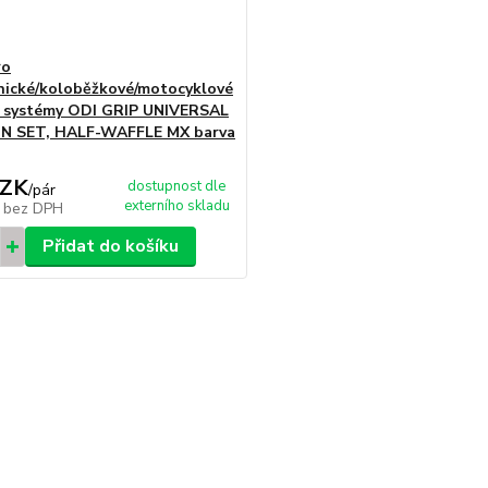
ro
nické/koloběžkové/motocyklové
 systémy ODI GRIP UNIVERSAL
N SET, HALF-WAFFLE MX barva
CZK
dostupnost dle
/
pár
externího skladu
K
bez DPH
Přidat do košíku