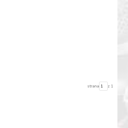
strana
z 1