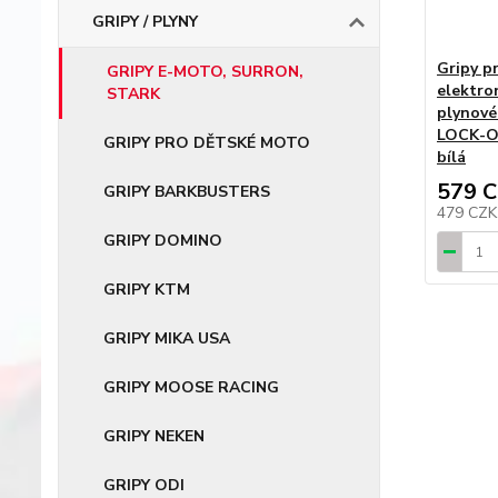
GRIPY / PLYNY
Gripy p
GRIPY E-MOTO, SURRON,
elektro
STARK
plynové
LOCK-O
GRIPY PRO DĚTSKÉ MOTO
bílá
579 
GRIPY BARKBUSTERS
479 CZ
GRIPY DOMINO
GRIPY KTM
GRIPY MIKA USA
GRIPY MOOSE RACING
GRIPY NEKEN
GRIPY ODI