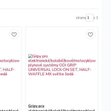
strana
z 1
Gripy pro
otocyklové
elektronické/koloběžkové/motocyklové