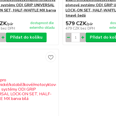
 systémy ODI GRIP UNIVERSAL
plynové systémy ODI GRIP
N SET, HALF-WAFFLE MX barva
LOCK-ON SET, HALF-WAFFL
tmavě šedá
CZK
579 CZK
dostupnost dle
dos
/
pár
/
pár
externího skladu
exte
K
bez DPH
479 CZK
bez DPH
Přidat do košíku
Přidat do ko