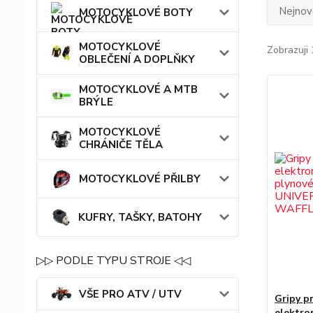
Nejnově
MOTOCYKLOVÉ BOTY
MOTOCYKLOVÉ
Zobrazuji 
OBLEČENÍ A DOPLŇKY
MOTOCYKLOVÉ A MTB
BRÝLE
MOTOCYKLOVÉ
CHRÁNIČE TĚLA
MOTOCYKLOVÉ PŘILBY
KUFRY, TAŠKY, BATOHY
▷▷ PODLE TYPU STROJE ◁◁
VŠE PRO ATV / UTV
Gripy p
elektro