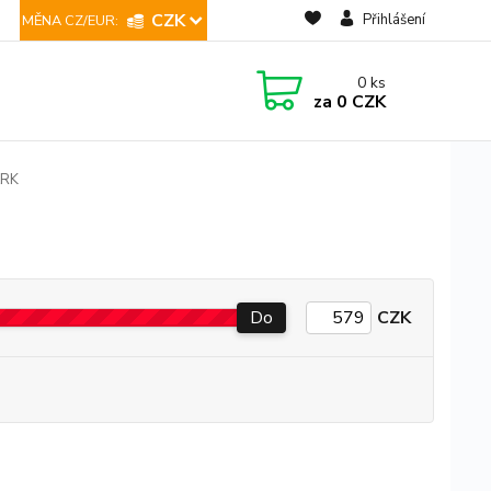
CZK
Přihlášení
0
ks
za
0 CZK
ARK
Do
CZK