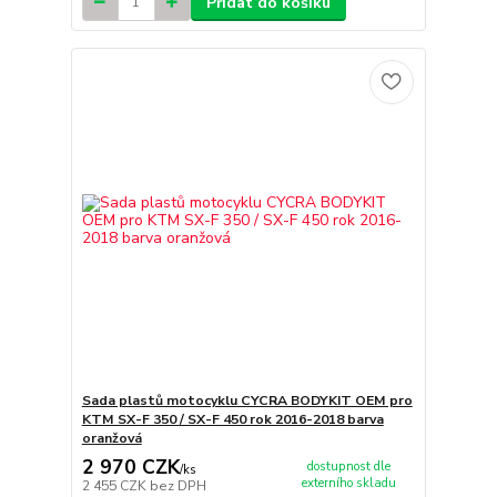
Přidat do košíku
Sada plastů motocyklu CYCRA BODYKIT OEM pro
KTM SX-F 350 / SX-F 450 rok 2016-2018 barva
oranžová
2 970 CZK
dostupnost dle
/
ks
externího skladu
2 455 CZK
bez DPH