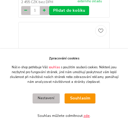
externího skladu
2 455 CZK
bez DPH
Přidat do košíku
Zpracování cookies
Náš e-shop potřebuje Váš
souhlas
s použitím souborů cookies. Některé jsou
nezbytné pro fungování stránek,
jiné nám umožňují poskytnout vám lepší
zkušenost při návštěvě našich stránek nebo zobrazování reklamy,
pomáhají
nám analyzovat návštěvnost a stránky zlepšovat.
Souhlasím
Nastavení
Sada plastů motocyklu CYCRA BODYB KIT OEM
Souhlas můžete odmítnout
zde
.
pro KTM XC-F 350 / XC-F 450 rok 2016-2018 barva
oranžová