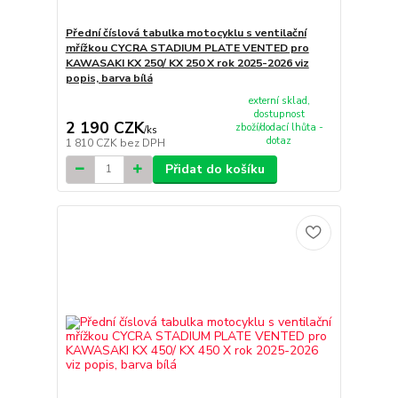
Přední číslová tabulka motocyklu s ventilační
mřížkou CYCRA STADIUM PLATE VENTED pro
KAWASAKI KX 250/ KX 250 X rok 2025-2026 viz
popis, barva bílá
externí sklad,
dostupnost
2 190 CZK
zboží/dodací lhůta -
/
ks
dotaz
1 810 CZK
bez DPH
Přidat do košíku