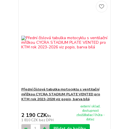
Přední číslová tabulka motocyklu s ventilační
mřížkou CYCRA STADIUM PLATE VENTED pro
KTM rok 2023-2026 viz popis, barva bílá
externí sklad,
dostupnost
2 190 CZK
zboží/dodací lhůta -
/
ks
dotaz
1 810 CZK
bez DPH
Přidat do košíku