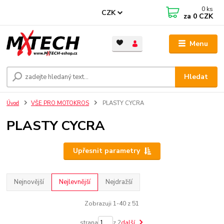
0
ks
CZK
za
0 CZK
Menu
Hledat
Úvod
VŠE PRO MOTOKROS
PLASTY CYCRA
PLASTY CYCRA
Upřesnit parametry
Nejnovější
Nejlevnější
Nejdražší
Zobrazuji 1-40 z 51
strana
z 2
další