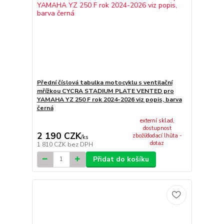
Přední číslová tabulka motocyklu s ventilační
mřížkou CYCRA STADIUM PLATE VENTED pro
YAMAHA YZ 250 F rok 2024-2026 viz popis, barva
černá
externí sklad,
dostupnost
2 190 CZK
zboží/dodací lhůta -
/
ks
dotaz
1 810 CZK
bez DPH
Přidat do košíku