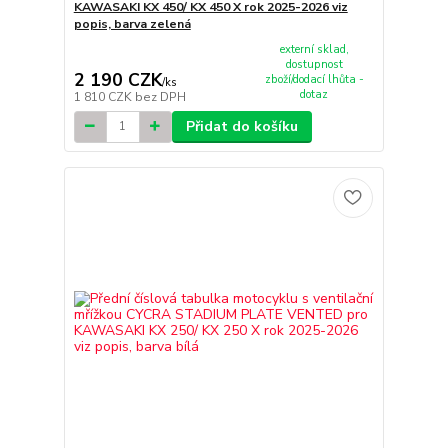
KAWASAKI KX 450/ KX 450 X rok 2025-2026 viz
popis, barva zelená
externí sklad,
dostupnost
2 190 CZK
zboží/dodací lhůta -
/
ks
dotaz
1 810 CZK
bez DPH
Přidat do košíku