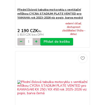
Přední číslová tabulka motocyklu s ventilační
mřížkou CYCRA STADIUM PLATE VENTED pro
YAMAHA rok 2023-2026 viz popis, barva modrá
externí sklad,
dostupnost
2 190 CZK
zboží/dodací lhůta -
/
ks
dotaz
1 810 CZK
bez DPH
Přidat do košíku