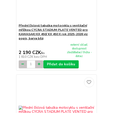
Přední číslová tabulka motocyklu s ventilační
mřížkou CYCRA STADIUM PLATE VENTED pro
KAWASAKI KX 450/ KX 450 X rok 2025-2026 viz
popis, barva bílá
externí sklad,
dostupnost
2 190 CZK
zboží/dodací lhůta -
/
ks
dotaz
1 810 CZK
bez DPH
Přidat do košíku