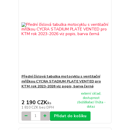
Přední číslová tabulka motocyklu s ventilační
mřížkou CYCRA STADIUM PLATE VENTED pro
KTM rok 2023-2026 viz popis, barva černá
externí sklad,
dostupnost
2 190 CZK
zboží/dodací lhůta -
/
ks
dotaz
1 810 CZK
bez DPH
Přidat do košíku