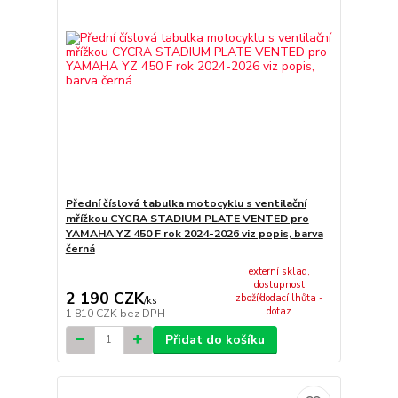
Přední číslová tabulka motocyklu s ventilační
mřížkou CYCRA STADIUM PLATE VENTED pro
YAMAHA YZ 450 F rok 2024-2026 viz popis, barva
černá
externí sklad,
dostupnost
2 190 CZK
zboží/dodací lhůta -
/
ks
dotaz
1 810 CZK
bez DPH
Přidat do košíku