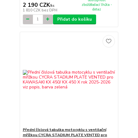
dostupnost
2 190 CZK
zboží/dodací lhůta -
/
ks
dotaz
1 810 CZK
bez DPH
Přidat do košíku
Přední číslová tabulka motocyklu s ventilační
mřížkou CYCRA STADIUM PLATE VENTED pro