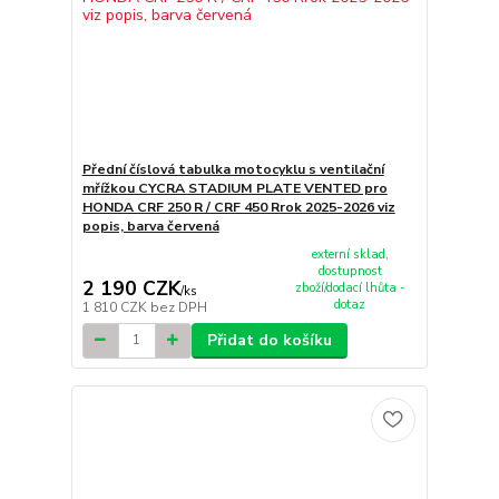
Přední číslová tabulka motocyklu s ventilační
mřížkou CYCRA STADIUM PLATE VENTED pro
HONDA CRF 250 R / CRF 450 Rrok 2025-2026 viz
popis, barva červená
externí sklad,
dostupnost
2 190 CZK
zboží/dodací lhůta -
/
ks
dotaz
1 810 CZK
bez DPH
Přidat do košíku