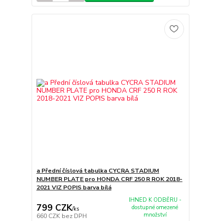
a Přední číslová tabulka CYCRA STADIUM
NUMBER PLATE pro HONDA CRF 250 R ROK 2018-
2021 VIZ POPIS barva bílá
IHNED K ODBĚRU -
799 CZK
dostupné omezené
/
ks
množství
660 CZK
bez DPH