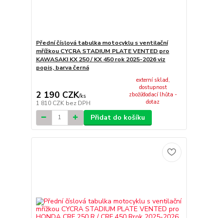
Přední číslová tabulka motocyklu s ventilační
mřížkou CYCRA STADIUM PLATE VENTED pro
KAWASAKI KX 250 / KX 450 rok 2025-2026 viz
popis, barva černá
externí sklad,
dostupnost
2 190 CZK
zboží/dodací lhůta -
/
ks
dotaz
1 810 CZK
bez DPH
Přidat do košíku