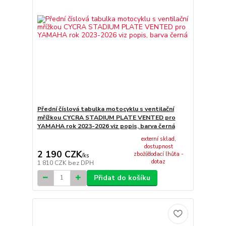
Přední číslová tabulka motocyklu s ventilační
mřížkou CYCRA STADIUM PLATE VENTED pro
YAMAHA rok 2023-2026 viz popis, barva černá
externí sklad,
dostupnost
2 190 CZK
zboží/dodací lhůta -
/
ks
dotaz
1 810 CZK
bez DPH
Přidat do košíku