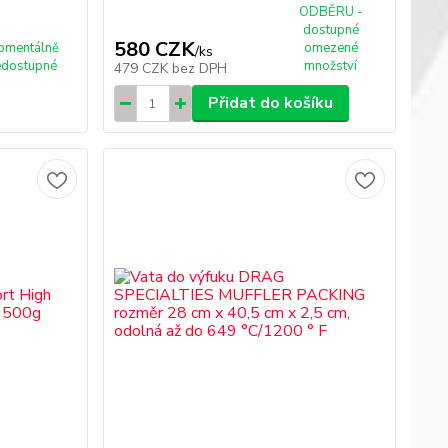
ODBĚRU -
dostupné
580 CZK
omentálně
omezené
/
ks
edostupné
množství
479 CZK
bez DPH
Přidat do košíku