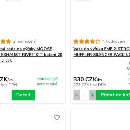
2 hodnocení
4 hodnocení
ná sada na výfuky MOOSE
Vata do výfuku FMF 2-STR
 EXHAUST RIVET KIT balení 20
MUFFLER SILENCER PACKIN
 vrták
O
CZK
330 CZK
momentálně
/
ks
/
ks
nedostupné
K
bez DPH
273 CZK
bez DPH
Detail
Přidat do ko