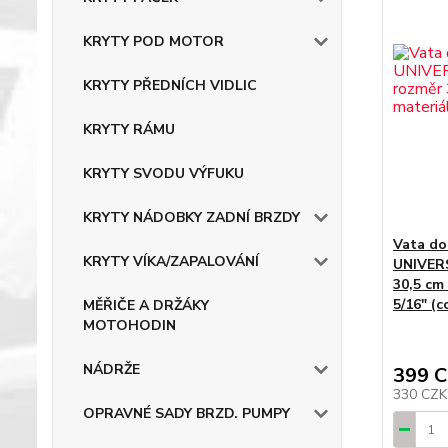
KRYTY POD MOTOR
KRYTY PŘEDNÍCH VIDLIC
KRYTY RÁMU
KRYTY SVODU VÝFUKU
KRYTY NÁDOBKY ZADNÍ BRZDY
Vata d
KRYTY VÍKA/ZAPALOVÁNÍ
UNIVER
30,5 cm 
5/16" (c
MĚŘIČE A DRŽÁKY
MOTOHODIN
NÁDRŽE
399 
330 CZ
OPRAVNÉ SADY BRZD. PUMPY