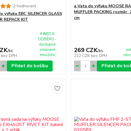
2 hodnocení
a Vata do výfuku MOOSE R
MUFFLER PACKING rozměr 2
do výfuku EBC SILENCER GLASS
cm
R REPACK KIT
IHNED K
ODBĚRU -
dostupné
CZK
269 CZK
omezené
ex
/
ks
/
ks
množství
obvy
K
bez DPH
222 CZK
bez DPH
Přidat do košíku
Přidat do ko