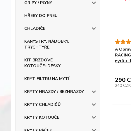
GRIPY / PLYNY
HŘEBY DO PNEU
CHLADIČE
KANYSTRY, NÁDOBKY,
TRYCHTÝŘE
A Oprav
RACING
KIT BRZDOVÉ
nýtů + 1
KOTOUČE+DESKY
290 
KRYT FILTRU NA MYTÍ
240 CZ
KRYTY HRAZDY / BEZHRAZDY
KRYTY CHLADIČŮ
KRYTY KOTOUČE
KRYTY PÁČEK