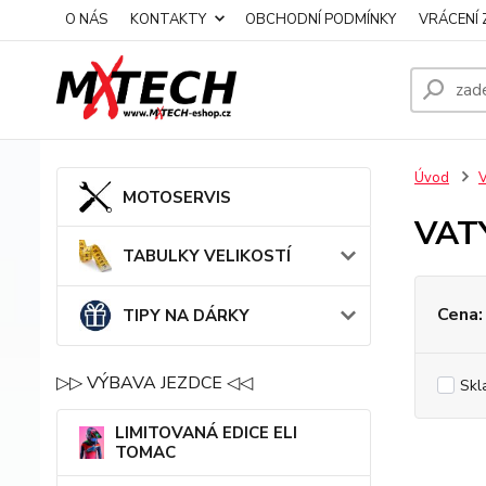
O NÁS
KONTAKTY
OBCHODNÍ PODMÍNKY
VRÁCENÍ 
Úvod
MOTOSERVIS
VAT
TABULKY VELIKOSTÍ
Cena:
TIPY NA DÁRKY
▷▷ VÝBAVA JEZDCE ◁◁
Skl
LIMITOVANÁ EDICE ELI
TOMAC