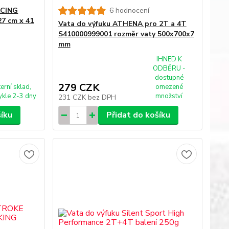
ACING
6 hodnocení
7 cm x 41
Vata do výfuku ATHENA pro 2T a 4T
S410000999001 rozměr vaty 500x700x7
mm
IHNED K
ODBĚRU -
dostupné
279 CZK
terní sklad,
omezené
kle 2-3 dny
množství
231 CZK
bez DPH
šíku
Přidat do košíku