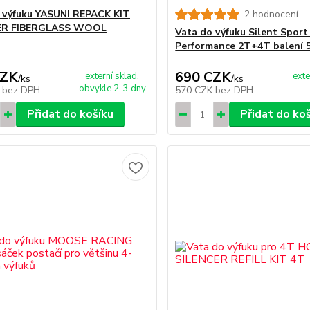
 výfuku YASUNI REPACK KIT
2 hodnocení
ER FIBERGLASS WOOL
Vata do výfuku Silent Sport
Performance 2T+4T balení 
CZK
690 CZK
externí sklad,
exte
/
ks
/
ks
obvykle 2-3 dny
K
bez DPH
570 CZK
bez DPH
Přidat do košíku
Přidat do ko