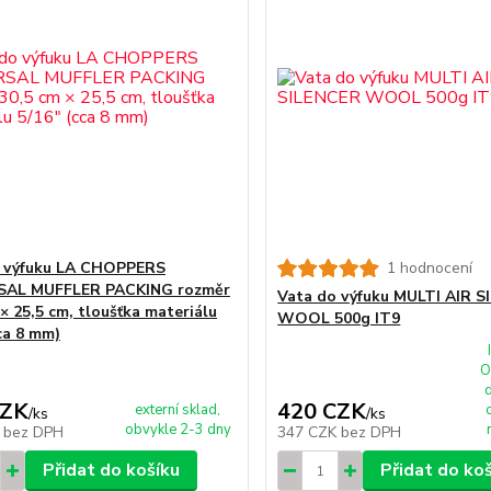
o výfuku LA CHOPPERS
1 hodnocení
SAL MUFFLER PACKING rozměr
Vata do výfuku MULTI AIR 
× 25,5 cm, tloušťka materiálu
WOOL 500g IT9
ca 8 mm)
O
CZK
420 CZK
externí sklad,
/
ks
/
ks
obvykle 2-3 dny
K
bez DPH
347 CZK
bez DPH
Přidat do košíku
Přidat do ko