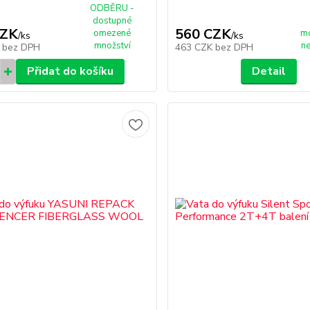
ODBĚRU -
dostupné
CZK
560 CZK
omezené
m
/
ks
/
ks
množství
n
K
bez DPH
463 CZK
bez DPH
Přidat do košíku
Detail