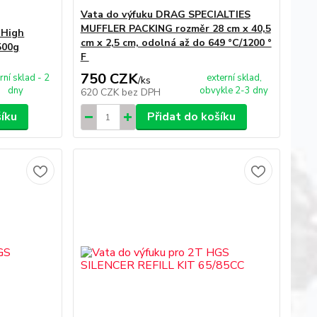
Vata do výfuku DRAG SPECIALTIES
MUFFLER PACKING rozměr 28 cm x 40,5
 High
cm x 2,5 cm, odolná až do 649 °C/1200 °
500g
F
750 CZK
rní sklad - 2
externí sklad,
/
ks
dny
obvykle 2-3 dny
620 CZK
bez DPH
šíku
Přidat do košíku