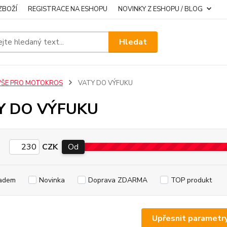
ZBOŽÍ
REGISTRACE NA ESHOPU
NOVINKY Z ESHOPU / BLOG
Hledat
VŠE PRO MOTOKROS
VATY DO VÝFUKU
Y DO VÝFUKU
CZK
Od
adem
Novinka
Doprava ZDARMA
TOP produkt
Upřesnit parametr