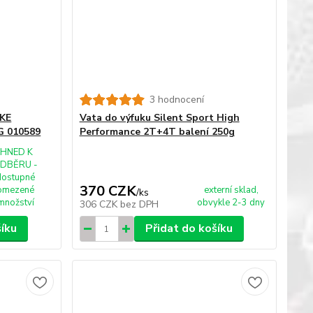
3 hodnocení
OKE
Vata do výfuku Silent Sport High
G 010589
Performance 2T+4T balení 250g
IHNED K
DBĚRU -
dostupné
370 CZK
omezené
externí sklad,
/
ks
množství
obvykle 2-3 dny
306 CZK
bez DPH
šíku
Přidat do košíku