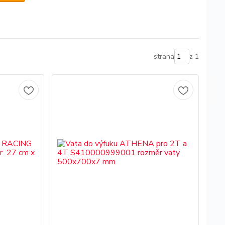
strana
z 1