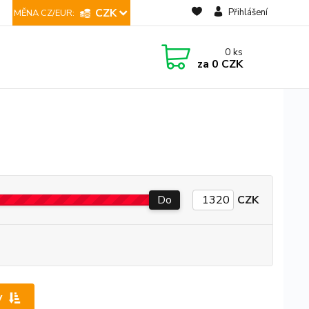
CZK
Přihlášení
0
ks
za
0 CZK
Do
CZK
y