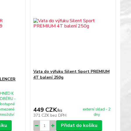
Vata do výfuku Silent Sport PREMIUM
4T balení 250g
SILENCER
IHNED K
DBĚRU -
dostupné
449 CZK
omezené
externí sklad - 2
/
ks
množství
dny
371 CZK
bez DPH
šíku
Přidat do košíku