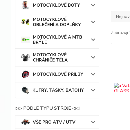
MOTOCYKLOVÉ BOTY
Nejnově
MOTOCYKLOVÉ
OBLEČENÍ A DOPLŇKY
Zobrazuji 
MOTOCYKLOVÉ A MTB
BRÝLE
MOTOCYKLOVÉ
CHRÁNIČE TĚLA
MOTOCYKLOVÉ PŘILBY
KUFRY, TAŠKY, BATOHY
▷▷ PODLE TYPU STROJE ◁◁
VŠE PRO ATV / UTV