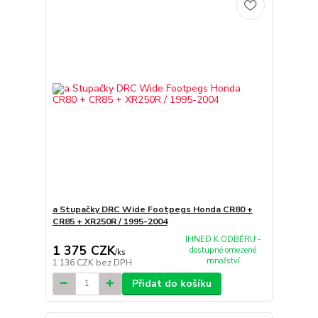
a Stupačky DRC Wide Footpegs Honda CR80 +
CR85 + XR250R / 1995-2004
IHNED K ODBĚRU -
1 375 CZK
dostupné omezené
/
ks
množství
1 136 CZK
bez DPH
Přidat do košíku