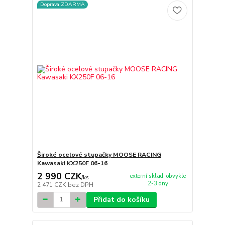
Doprava ZDARMA
Široké ocelové stupačky MOOSE RACING
Kawasaki KX250F 06-16
2 990 CZK
externí sklad, obvykle
/
ks
2-3 dny
2 471 CZK
bez DPH
Přidat do košíku