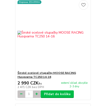
Doprava ZDARMA
Široké ocelové stupačky MOOSE RACING
Husqvarna TC250 14-16
2 990 CZK
externí sklad, obvykle
/
ks
2-3 dny
2 471 CZK
bez DPH
Přidat do košíku