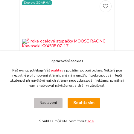
Doprava ZDARMA
Zpracování cookies
Náš e-shop potřebuje Váš
souhlas
s použitím souborů cookies. Některé jsou
nezbytné pro fungování stránek,
jiné nám umožňují poskytnout vám lepší
zkušenost při návštěvě našich stránek nebo zobrazování reklamy,
pomáhají
nám analyzovat návštěvnost a stránky zlepšovat.
Široké ocelové stupačky MOOSE RACING
Kawasaki KX450F 07-17
Souhlasím
Nastavení
2 990 CZK
externí sklad, obvykle
/
ks
2-3 dny
2 471 CZK
bez DPH
Přidat do košíku
Souhlas můžete odmítnout
zde
.