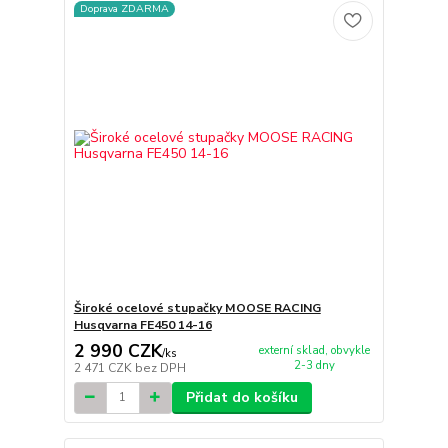
Doprava ZDARMA
Široké ocelové stupačky MOOSE RACING
Husqvarna FE450 14-16
2 990 CZK
externí sklad, obvykle
/
ks
2-3 dny
2 471 CZK
bez DPH
Přidat do košíku