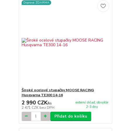
Doprava ZDARMA
Široké ocelové stupačky MOOSE RACING
Husqvarna TE300 14-16
2 990 CZK
externí sklad, obvykle
/
ks
2-3 dny
2 471 CZK
bez DPH
Přidat do košíku