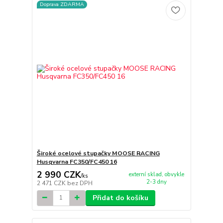
Doprava ZDARMA
Široké ocelové stupačky MOOSE RACING
Husqvarna FC350/FC450 16
2 990 CZK
externí sklad, obvykle
/
ks
2-3 dny
2 471 CZK
bez DPH
Přidat do košíku