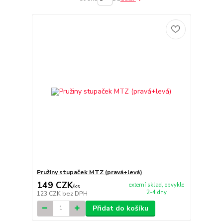
Pružiny stupaček MTZ (pravá+levá)
149 CZK
externí sklad, obvykle
/
ks
2-4 dny
123 CZK
bez DPH
Přidat do košíku