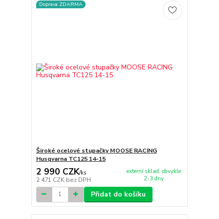
Doprava ZDARMA
Široké ocelové stupačky MOOSE RACING
Husqvarna TC125 14-15
2 990 CZK
externí sklad, obvykle
/
ks
2-3 dny
2 471 CZK
bez DPH
Přidat do košíku