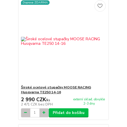
Doprava ZDARMA
Široké ocelové stupačky MOOSE RACING
Husqvarna TE250 14-16
2 990 CZK
externí sklad, obvykle
/
ks
2-3 dny
2 471 CZK
bez DPH
Přidat do košíku