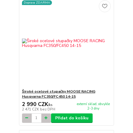
Doprava ZDARMA
Široké ocelové stupačky MOOSE RACING
Husqvarna FC350/FC450 14-15
2 990 CZK
externí sklad, obvykle
/
ks
2-3 dny
2 471 CZK
bez DPH
Přidat do košíku