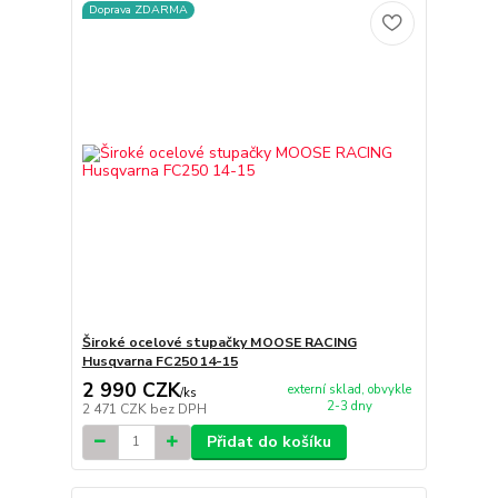
Doprava ZDARMA
Široké ocelové stupačky MOOSE RACING
Husqvarna FC250 14-15
2 990 CZK
externí sklad, obvykle
/
ks
2-3 dny
2 471 CZK
bez DPH
Přidat do košíku