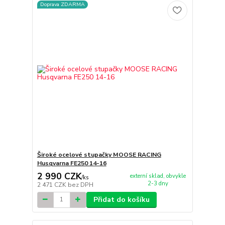
Doprava ZDARMA
Široké ocelové stupačky MOOSE RACING
Husqvarna FE250 14-16
2 990 CZK
externí sklad, obvykle
/
ks
2-3 dny
2 471 CZK
bez DPH
Přidat do košíku