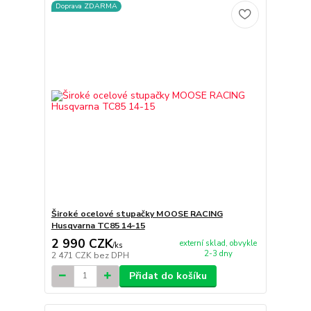
Doprava ZDARMA
Široké ocelové stupačky MOOSE RACING
Husqvarna TC85 14-15
2 990 CZK
externí sklad, obvykle
/
ks
2-3 dny
2 471 CZK
bez DPH
Přidat do košíku