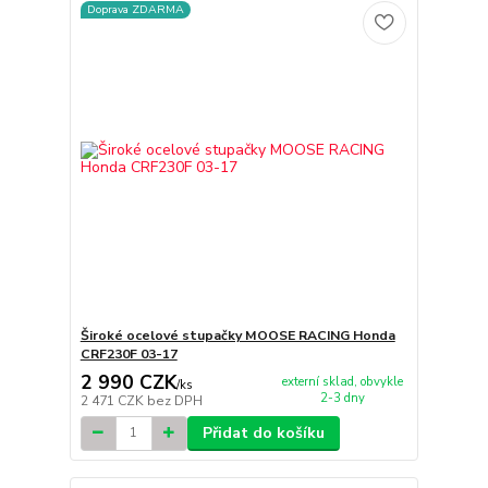
Doprava ZDARMA
Široké ocelové stupačky MOOSE RACING Honda
CRF230F 03-17
2 990 CZK
externí sklad, obvykle
/
ks
2-3 dny
2 471 CZK
bez DPH
Přidat do košíku