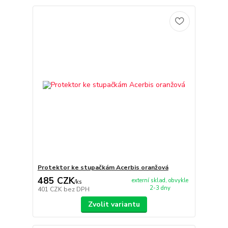
Protektor ke stupačkám Acerbis oranžová
485 CZK
externí sklad, obvykle
/
ks
2-3 dny
401 CZK
bez DPH
Zvolit variantu