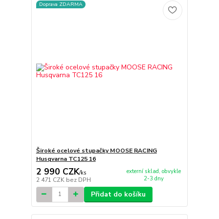
Doprava ZDARMA
Široké ocelové stupačky MOOSE RACING
Husqvarna TC125 16
2 990 CZK
externí sklad, obvykle
/
ks
2-3 dny
2 471 CZK
bez DPH
Přidat do košíku