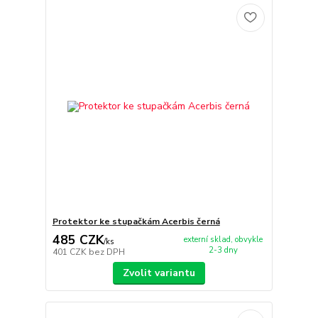
Protektor ke stupačkám Acerbis černá
485 CZK
externí sklad, obvykle
/
ks
2-3 dny
401 CZK
bez DPH
Zvolit variantu