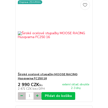
Doprava ZDARMA
Široké ocelové stupačky MOOSE RACING
Husqvarna FC250 16
2 990 CZK
externí sklad, obvykle
/
ks
2-3 dny
2 471 CZK
bez DPH
Přidat do košíku