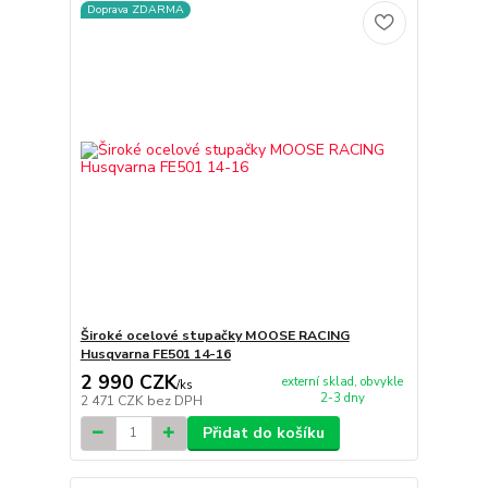
Doprava ZDARMA
Široké ocelové stupačky MOOSE RACING
Husqvarna FE501 14-16
2 990 CZK
externí sklad, obvykle
/
ks
2-3 dny
2 471 CZK
bez DPH
Přidat do košíku