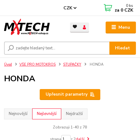
0
ks
CZK
za
0 CZK
Menu
Hledat
Úvod
VŠE PRO MOTOKROS
STUPAČKY
HONDA
HONDA
Upřesnit parametry
Nejnovější
Nejlevnější
Nejdražší
Zobrazuji 1-40 z 78
strana
z 2
další